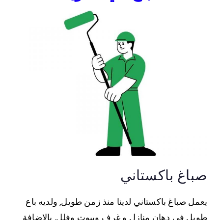
صباغ باكستاني
يعمل صباغ باكستاني لدينا منذ زمن طويل, ولديه باع
طويل في دهان منازل و غرف وبيوت وفلل, بالاضافة