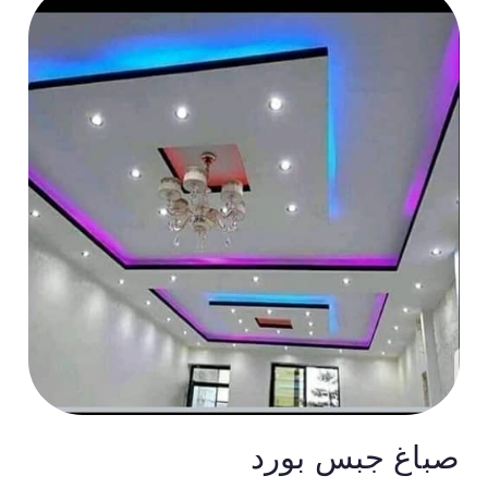
صباغ جبس بورد