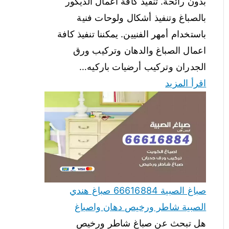
بدون رائحة. تنفيذ كافة أعمال الديكور
بالصباغ وتنفيذ أشكال ولوحات فنية
باستخدام أمهر الفنيين. يمكننا تنفيذ كافة
اعمال الصباغ والدهان وتركيب ورق
الجدران وتركيب أرضيات باركيه…
اقرأ المزيد
صباغ الصبية 66616884 صباغ هندي
الصبية شاطر ورخيص دهان واصباغ
هل تبحث عن صباغ شاطر ورخيص