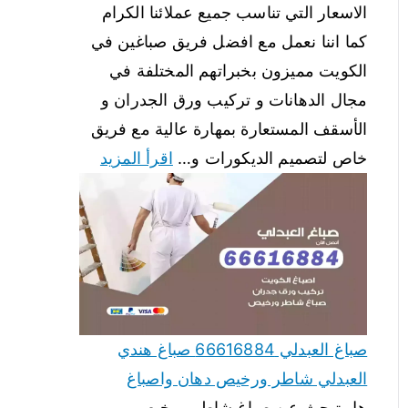
الاسعار التي تناسب جميع عملائنا الكرام
كما اننا نعمل مع افضل فريق صباغين في
الكويت مميزون بخبراتهم المختلفة في
مجال الدهانات و تركيب ورق الجدران و
الأسقف المستعارة بمهارة عالية مع فريق
خاص لتصميم الديكورات و…
اقرأ المزيد
صباغ العبدلي 66616884 صباغ هندي
العبدلي شاطر ورخيص دهان واصباغ
هل تبحث عن صباغ شاطر ورخيص