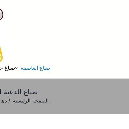
صباغ العاصمة
صباغ ح
صباغ الدعية 66616884 صباغ هندي الدعية شاطر ورخيص دهان واصباغ
الصفحة الرئيسية
دها