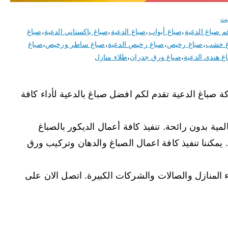
يت
م صباغ الدعية
،
صباغ أبواب
،
صباغ الدعية
،
صباغ باكستاني الدعية
،
صباغ
غ خشب
،
صباغ رخيص
،
صباغ رخيص الدعية
،
صباغ ساطر ورخيص
،
صباغ
غ هندي الدعية
،
صباغ ورق جدران
،
طلاء منازل
اغ الدعية تقدم لكم افضل صباغ بالدعية لأداء كافة
مية بدون رائحة. تنفيذ كافة أعمال الديكور بالصباغ
 يمكننا تنفيذ كافة اعمال الصباغ والدهان وتركيب ورق
المنازل والصالات والشركات الكبيرة. اتصل الان على