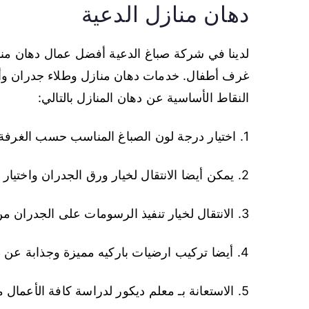
دهان منازل الدعية
لدينا في شركة صباغ الدعية أفضل عمال دهان م
غرف أطفال. خدمات دهان منازل وطلاء جدران وأس
النقاط الأساسية عن دهان المنازل بالتالي:
1. اختيار درجة لون الصباغ المناسب حسب الغرفة ( غرفة جلوس – غرف اطفال – غرفة ضيوف …)
2. يمكن أيضا الانتقال لخيار ورق الجدران واختيار مجموعة من الألوان العصرية المتناسقة والدارجة.
3. الانتقال لخيار تنفيذ الرسومات على الجدران من بين رسومات جاهزة أو حسب طلب العميل.
4. أيضا تركيب ارضيات باركيه مميزة وجذابة عن طريق افضل عمال تركيب ارضيات .
5. الاستعانة بـ معلم ديكور لدراسة كافة الأعمال من طلاء و