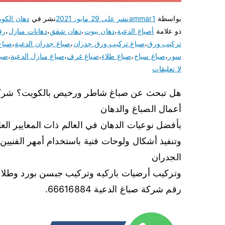
بواسطة
ammar1
نشر على
29 مايو، 2021
نشر في
دهان الكو
ذو علامة
أصباغ الدعية
،
دهان بيوت
،
دهان شقق
،
دهانات منازل
،
رق
تركيب ورق
،
صباغ تركيب ورق جدران
،
صباغ جدران الدعية
،
صبا
سور
،
صباغ سياج
،
صباغ طلاء
،
صباغ غرف
،
صباغ منازل الدعية
،
صبا
لا تعليقات
هل تبحث عن صباغ شاطر ورخيص بالكويت؟ شركة صب
أعمال الصباغ والدهان
بأفضل نوعيات الدهان في العالم ذات المعايير العال
وتنفيذ أشكال ولوحات فنية باستخدام أمهر الفنيين.
الجدران
وتركيب أرضيات باركيه وتركيب جبسن بورد وطلاء 
رقم شركة صباغ الدعية 66616884.