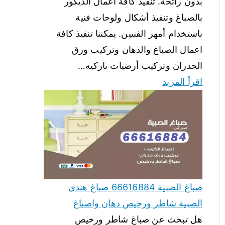
بدون رائحة. تنفيذ كافة أعمال الديكور
بالصباغ وتنفيذ أشكال ولوحات فنية
باستخدام أمهر الفنيين. يمكننا تنفيذ كافة
اعمال الصباغ والدهان وتركيب ورق
الجدران وتركيب أرضيات باركيه…
اقرأ المزيد
صباغ الصبية 66616884 صباغ هندي
الصبية شاطر ورخيص دهان واصباغ
هل تبحث عن صباغ شاطر ورخيص