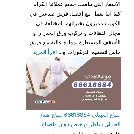
الاسعار التي تناسب جميع عملائنا الكرام
كما اننا نعمل مع افضل فريق صباغين في
الكويت مميزون بخبراتهم المختلفة في
مجال الدهانات و تركيب ورق الجدران و
الأسقف المستعارة بمهارة عالية مع فريق
خاص لتصميم الديكورات و…
اقرأ المزيد
صباغ العبدلي 66616884 صباغ هندي
العبدلي شاطر ورخيص دهان واصباغ
هل تبحث عن صباغ شاطر ورخيص