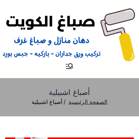
صباغ
صباغ الكويت 66616884 صباغ
هندي رخيص و شاطر دهان
منازل وتركيب ورق جدران
أصباغ اشبيلية
الصفحة الرئيسية
أصباغ اشبيلية