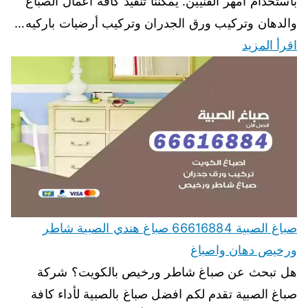
باستخدام أمهر الفنيين. يمكننا تنفيذ كافة اعمال الصباغ
والدهان وتركيب ورق الجدران وتركيب أرضيات باركيه…
اقرأ المزيد
صباغ الصبية 66616884 صباغ هندي الصبية شاطر
ورخيص دهان واصباغ
هل تبحث عن صباغ شاطر ورخيص بالكويت؟ شركة
صباغ الصبية تقدم لكم افضل صباغ بالصبية لأداء كافة