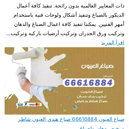
ذات المعايير العالمية بدون رائحة. تنفيذ كافة أعمال
الديكور بالصباغ وتنفيذ أشكال ولوحات فنية باستخدام
أمهر الفنيين. يمكننا تنفيذ كافة اعمال الصباغ والدهان
وتركيب ورق الجدران وتركيب أرضيات باركيه وتركيب…
اقرأ المزيد
صباغ العيون 66616884 صباغ هندي العيون شاطر
ورخيص دهان واصباغ