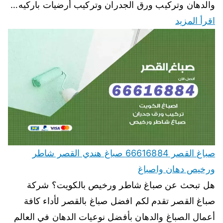
والدهان وتركيب ورق الجدران وتركيب أرضيات باركيه…
اقرأ المزيد
صباغ القصر 66616884 صباغ هندي القصر شاطر
ورخيص دهان واصباغ
هل تبحث عن صباغ شاطر ورخيص بالكويت؟ شركة
صباغ القصر تقدم لكم افضل صباغ بالقصر لأداء كافة
أعمال الصباغ والدهان بأفضل نوعيات الدهان في العالم