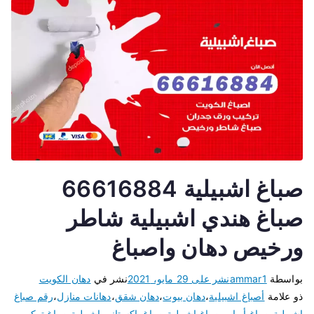
صباغ اشبيلية 66616884
صباغ هندي اشبيلية شاطر
ورخيص دهان واصباغ
بواسطة
ammar1
نشر على
29 مايو، 2021
نشر في
دهان الكويت
ذو علامة
أصباغ اشبيلية
،
دهان بيوت
،
دهان شقق
،
دهانات منازل
،
رقم صباغ
اشبيلية
،
صباغ أبواب
،
صباغ اشبيلية
،
صباغ باكستاني اشبيلية
،
صباغ تركيب