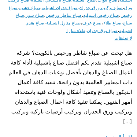
ورق
،
صباغ تركيب ورق جدران
،
صباغ جدران اشبيلية
،
صباغ خشب
،
صباغ
رخيص
،
صباغ رخيص اشبيلية
،
صباغ ساطر ورخيص
،
صباغ سور
،
صباغ
سياج
،
صباغ طلاء
،
صباغ غرف
،
صباغ منازل اشبيلية
،
صباغ هندي
اشبيلية
،
صباغ ورق جدران
،
طلاء منازل
لا تعليقات
هل تبحث عن صباغ شاطر ورخيص بالكويت؟ شركة
صباغ اشبيلية تقدم لكم افضل صباغ باشبيلية لأداء كافة
أعمال الصباغ والدهان بأفضل نوعيات الدهان في العالم
ذات المعايير العالمية بدون رائحة. تنفيذ كافة أعمال
الديكور بالصباغ وتنفيذ أشكال ولوحات فنية باستخدام
أمهر الفنيين. يمكننا تنفيذ كافة اعمال الصباغ والدهان
وتركيب ورق الجدران وتركيب أرضيات باركيه وتركيب
[…]