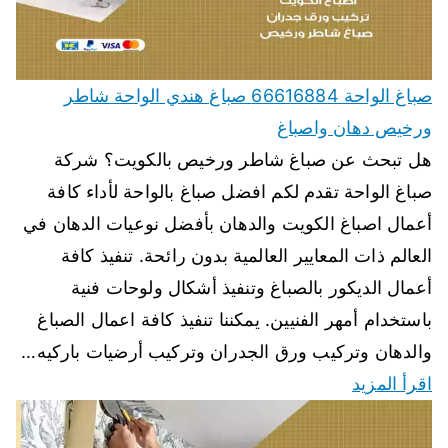
صباغ الواحة 66616884 صباغ هندي الواحة شاطر
ورخيص دهان واصباغ
هل تبحث عن صباغ شاطر ورخيص بالكويت؟ شركة
صباغ الواحة تقدم لكم افضل صباغ بالواحة لأداء كافة
أعمال اصباغ الكويت والدهان بأفضل نوعيات الدهان في
العالم ذات المعايير العالمية بدون رائحة. تنفيذ كافة
أعمال الديكور بالصباغ وتنفيذ أشكال ولوحات فنية
باستخدام أمهر الفنيين. يمكننا تنفيذ كافة اعمال الصباغ
والدهان وتركيب ورق الجدران وتركيب أرضيات باركيه…
اقرأ المزيد