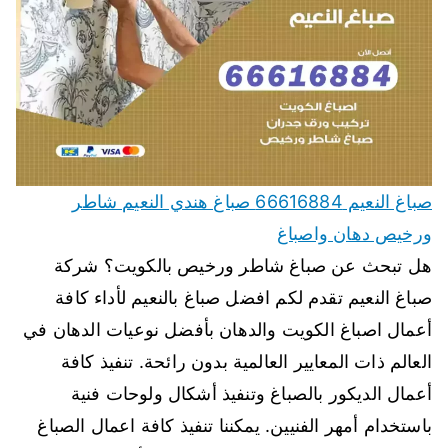
صباغ النعيم 66616884 صباغ هندي النعيم شاطر
ورخيص دهان واصباغ
هل تبحث عن صباغ شاطر ورخيص بالكويت؟ شركة
صباغ النعيم تقدم لكم افضل صباغ بالنعيم لأداء كافة
أعمال اصباغ الكويت والدهان بأفضل نوعيات الدهان في
العالم ذات المعايير العالمية بدون رائحة. تنفيذ كافة
أعمال الديكور بالصباغ وتنفيذ أشكال ولوحات فنية
باستخدام أمهر الفنيين. يمكننا تنفيذ كافة اعمال الصباغ