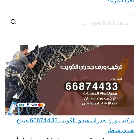
اقرأ المزيد
تركيب ورق جدران هندي الكويت 66874433 صباغ
هندي شاطر