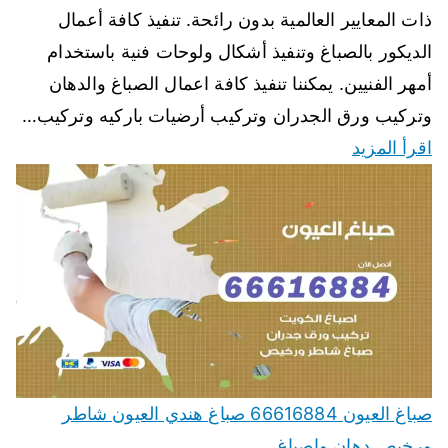
ذات المعايير العالمية بدون رائحة. تنفيذ كافة أعمال
الديكور بالصباغ وتنفيذ أشكال ولوحات فنية باستخدام
أمهر الفنيين. يمكننا تنفيذ كافة اعمال الصباغ والدهان
وتركيب ورق الجدران وتركيب أرضيات باركيه وتركيب…
اقرأ المزيد
صباغ العيون 66616884 صباغ هندي العيون شاطر
ورخيص دهان واصباغ