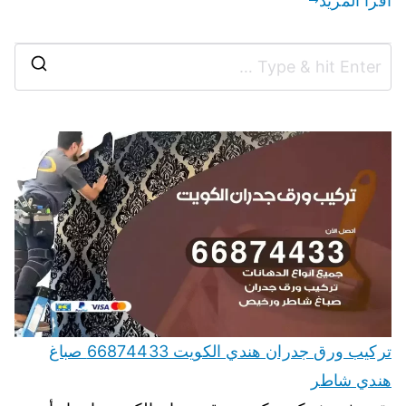
اقرأ المزيد
تركيب ورق جدران هندي الكويت 66874433 صباغ
هندي شاطر