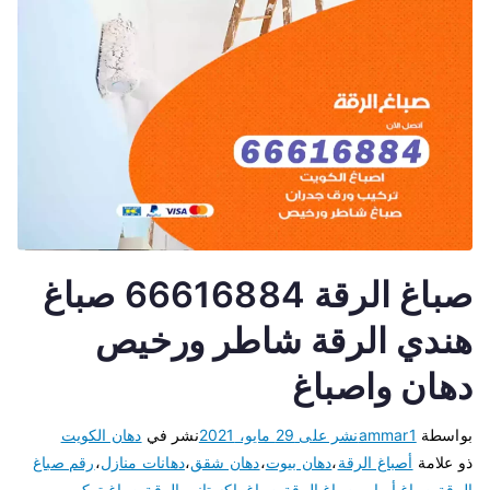
صباغ الرقة 66616884 صباغ
هندي الرقة شاطر ورخيص
دهان واصباغ
بواسطة
ammar1
نشر على
29 مايو، 2021
نشر في
دهان الكويت
ذو علامة
أصباغ الرقة
،
دهان بيوت
،
دهان شقق
،
دهانات منازل
،
رقم صباغ
الرقة
،
صباغ أبواب
،
صباغ الرقة
،
صباغ باكستاني الرقة
،
صباغ تركيب