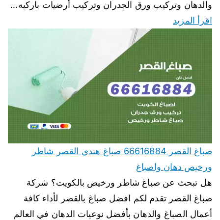
والدهان وتركيب ورق الجدران وتركيب أرضيات باركيه…
اقرأ المزيد
صباغ القصر 66616884 صباغ هندي القصر شاطر
ورخيص دهان واصباغ
هل تبحث عن صباغ شاطر ورخيص بالكويت؟ شركة
صباغ القصر تقدم لكم افضل صباغ بالقصر لأداء كافة
أعمال الصباغ والدهان بأفضل نوعيات الدهان في العالم