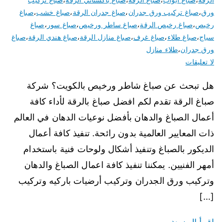
ورق
،
صباغ تركيب ورق جدران
،
صباغ جدران الرقة
،
صباغ خشب
،
صباغ
رخيص
،
صباغ رخيص الرقة
،
صباغ ساطر ورخيص
،
صباغ سور
،
صباغ
سياج
،
صباغ طلاء
،
صباغ غرف
،
صباغ منازل الرقة
،
صباغ هندي الرقة
،
صباغ
ورق جدران
،
طلاء منازل
لا تعليقات
هل تبحث عن صباغ شاطر ورخيص بالكويت؟ شركة
صباغ الرقة تقدم لكم افضل صباغ بالرقة لأداء كافة
أعمال الصباغ والدهان بأفضل نوعيات الدهان في العالم
ذات المعايير العالمية بدون رائحة. تنفيذ كافة أعمال
الديكور بالصباغ وتنفيذ أشكال ولوحات فنية باستخدام
أمهر الفنيين. يمكننا تنفيذ كافة اعمال الصباغ والدهان
وتركيب ورق الجدران وتركيب أرضيات باركيه وتركيب
[…]