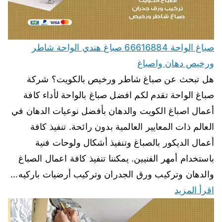
صباغ الواحة 66616884 صباغ هندي الواحة شاطر
ورخيص دهان واصباغ
هل تبحث عن صباغ شاطر ورخيص بالكويت؟ شركة
صباغ الواحة تقدم لكم افضل صباغ بالواحة لأداء كافة
أعمال اصباغ الكويت والدهان بأفضل نوعيات الدهان في
العالم ذات المعايير العالمية بدون رائحة. تنفيذ كافة
أعمال الديكور بالصباغ وتنفيذ أشكال ولوحات فنية
باستخدام أمهر الفنيين. يمكننا تنفيذ كافة اعمال الصباغ
والدهان وتركيب ورق الجدران وتركيب أرضيات باركيه…
اقرأ المزيد