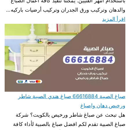
باستخدام أمهر الفنيين. يمكننا تنفيذ كافة اعمال الصباغ
والدهان وتركيب ورق الجدران وتركيب أرضيات باركيه…
اقرأ المزيد
صباغ الصبية 66616884 صباغ هندي الصبية شاطر
ورخيص دهان واصباغ
هل تبحث عن صباغ شاطر ورخيص بالكويت؟ شركة
صباغ الصبية تقدم لكم افضل صباغ بالصبية لأداء كافة