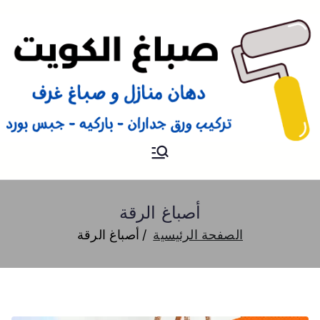
صباغ
صباغ الكويت 66616884 صباغ
هندي رخيص و شاطر دهان
منازل وتركيب ورق جدران
أصباغ الرقة
الصفحة الرئيسية
أصباغ الرقة