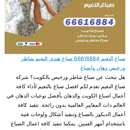
صباغ النعيم 66616884 صباغ هندي النعيم شاطر
ورخيص دهان واصباغ
هل تبحث عن صباغ شاطر ورخيص بالكويت؟ شركة
صباغ النعيم تقدم لكم افضل صباغ بالنعيم لأداء كافة
أعمال اصباغ الكويت والدهان بأفضل نوعيات الدهان في
العالم ذات المعايير العالمية بدون رائحة. تنفيذ كافة
أعمال الديكور بالصباغ وتنفيذ أشكال ولوحات فنية
باستخدام أمهر الفنيين. يمكننا تنفيذ كافة اعمال الصباغ