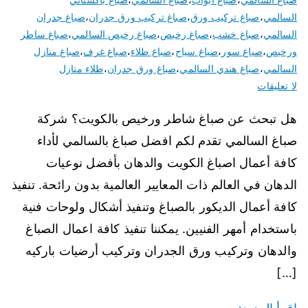
السالمي
،
صباغ تركيب ورق
،
صباغ تركيب ورق جدران
،
صباغ جدران
السالمي
،
صباغ خشب
،
صباغ رخيص
،
صباغ رخيص السالمي
،
صباغ ساطر
ورخيص
،
صباغ سور
،
صباغ سياج
،
صباغ طلاء
،
صباغ غرف
،
صباغ منازل
السالمي
،
صباغ هندي السالمي
،
صباغ ورق جدران
،
طلاء منازل
لا تعليقات
هل تبحث عن صباغ شاطر ورخيص بالكويت؟ شركة
صباغ السالمي تقدم لكم افضل صباغ بالسالمي لأداء
كافة أعمال اصباغ الكويت والدهان بأفضل نوعيات
الدهان في العالم ذات المعايير العالمية بدون رائحة. تنفيذ
كافة أعمال الديكور بالصباغ وتنفيذ أشكال ولوحات فنية
باستخدام أمهر الفنيين. يمكننا تنفيذ كافة اعمال الصباغ
والدهان وتركيب ورق الجدران وتركيب أرضيات باركيه
[…]