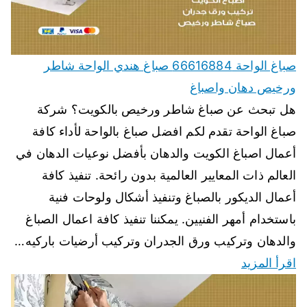
صباغ الواحة 66616884 صباغ هندي الواحة شاطر
ورخيص دهان واصباغ
هل تبحث عن صباغ شاطر ورخيص بالكويت؟ شركة
صباغ الواحة تقدم لكم افضل صباغ بالواحة لأداء كافة
أعمال اصباغ الكويت والدهان بأفضل نوعيات الدهان في
العالم ذات المعايير العالمية بدون رائحة. تنفيذ كافة
أعمال الديكور بالصباغ وتنفيذ أشكال ولوحات فنية
باستخدام أمهر الفنيين. يمكننا تنفيذ كافة اعمال الصباغ
والدهان وتركيب ورق الجدران وتركيب أرضيات باركيه…
اقرأ المزيد