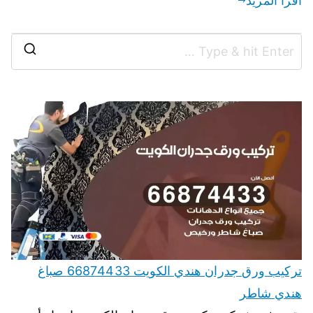
اقرأ المزيد
تركيب ورق جدران هندي الكويت 66874433 صباغ
هندي شاطر