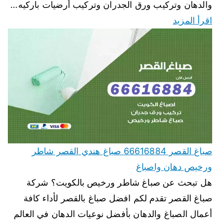
والدهان وتركيب ورق الجدران وتركيب أرضيات باركيه…
اقرأ المزيد
صباغ القصر 66616884 صباغ هندي القصر شاطر
ورخيص دهان واصباغ
هل تبحث عن صباغ شاطر ورخيص بالكويت؟ شركة
صباغ القصر تقدم لكم افضل صباغ بالقصر لأداء كافة
أعمال الصباغ والدهان بأفضل نوعيات الدهان في العالم