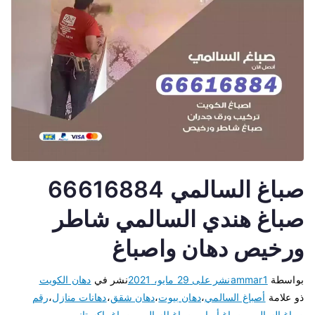
صباغ السالمي 66616884
صباغ هندي السالمي شاطر
ورخيص دهان واصباغ
بواسطة
ammar1
نشر على
29 مايو، 2021
نشر في
دهان الكويت
ذو علامة
أصباغ السالمي
،
دهان بيوت
،
دهان شقق
،
دهانات منازل
،
رقم
صباغ السالمي
،
صباغ أبواب
،
صباغ السالمي
،
صباغ باكستاني