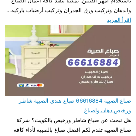
باستخدام أمهر الفنيين. يمكننا تنفيذ كافة اعمال الصباغ
والدهان وتركيب ورق الجدران وتركيب أرضيات باركيه…
اقرأ المزيد
صباغ الصبية 66616884 صباغ هندي الصبية شاطر
ورخيص دهان واصباغ
هل تبحث عن صباغ شاطر ورخيص بالكويت؟ شركة
صباغ الصبية تقدم لكم افضل صباغ بالصبية لأداء كافة