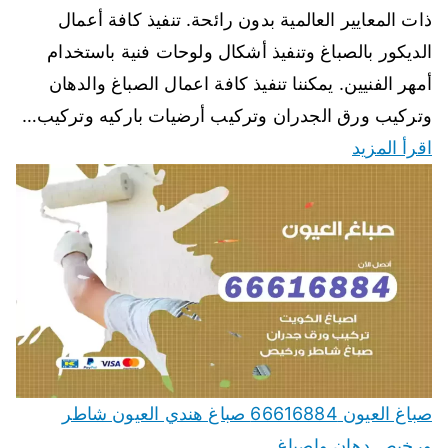
ذات المعايير العالمية بدون رائحة. تنفيذ كافة أعمال
الديكور بالصباغ وتنفيذ أشكال ولوحات فنية باستخدام
أمهر الفنيين. يمكننا تنفيذ كافة اعمال الصباغ والدهان
وتركيب ورق الجدران وتركيب أرضيات باركيه وتركيب…
اقرأ المزيد
صباغ العيون 66616884 صباغ هندي العيون شاطر
ورخيص دهان واصباغ