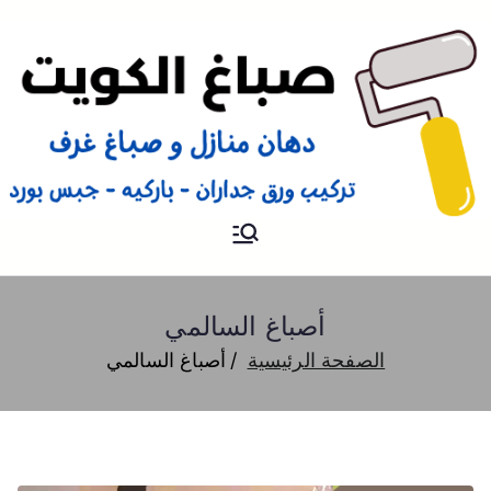
صباغ
صباغ الكويت 66616884 صباغ
هندي رخيص و شاطر دهان
منازل وتركيب ورق جدران
أصباغ السالمي
الصفحة الرئيسية
أصباغ السالمي