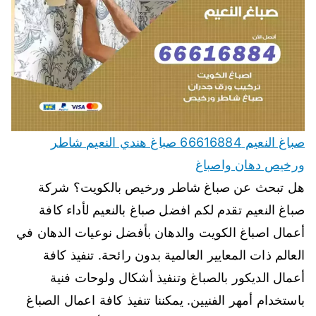
صباغ النعيم 66616884 صباغ هندي النعيم شاطر
ورخيص دهان واصباغ
هل تبحث عن صباغ شاطر ورخيص بالكويت؟ شركة
صباغ النعيم تقدم لكم افضل صباغ بالنعيم لأداء كافة
أعمال اصباغ الكويت والدهان بأفضل نوعيات الدهان في
العالم ذات المعايير العالمية بدون رائحة. تنفيذ كافة
أعمال الديكور بالصباغ وتنفيذ أشكال ولوحات فنية
باستخدام أمهر الفنيين. يمكننا تنفيذ كافة اعمال الصباغ