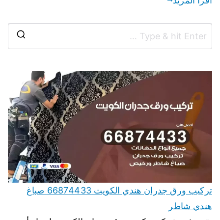
اقرأ المزيد
تركيب ورق جدران هندي الكويت 66874433 صباغ
هندي شاطر