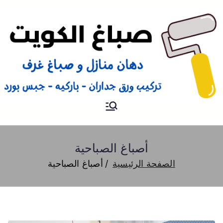
صباغ
صباغ الكويت 66616884 صباغ
هندي رخيص و شاطر دهان
منازل وتركيب ورق جدران
أصباغ الصباحية
الصفحة الرئيسية
أصباغ الصباحية