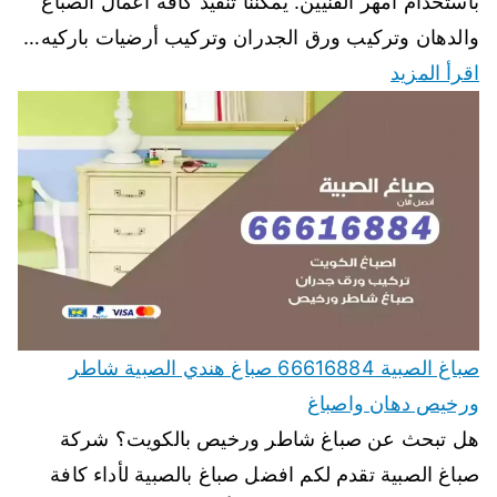
باستخدام أمهر الفنيين. يمكننا تنفيذ كافة اعمال الصباغ
والدهان وتركيب ورق الجدران وتركيب أرضيات باركيه…
اقرأ المزيد
صباغ الصبية 66616884 صباغ هندي الصبية شاطر
ورخيص دهان واصباغ
هل تبحث عن صباغ شاطر ورخيص بالكويت؟ شركة
صباغ الصبية تقدم لكم افضل صباغ بالصبية لأداء كافة