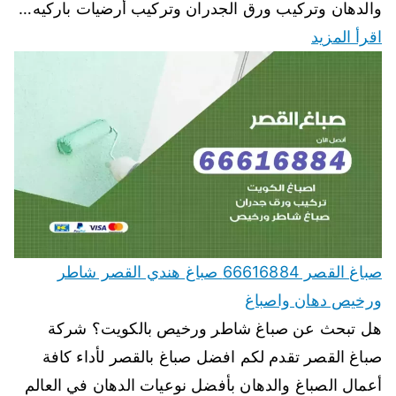
والدهان وتركيب ورق الجدران وتركيب أرضيات باركيه…
اقرأ المزيد
صباغ القصر 66616884 صباغ هندي القصر شاطر
ورخيص دهان واصباغ
هل تبحث عن صباغ شاطر ورخيص بالكويت؟ شركة
صباغ القصر تقدم لكم افضل صباغ بالقصر لأداء كافة
أعمال الصباغ والدهان بأفضل نوعيات الدهان في العالم