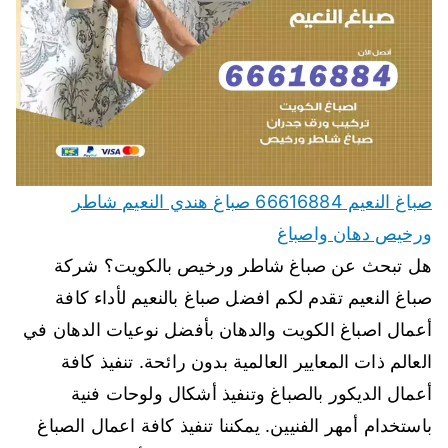
صباغ النعيم 66616884 صباغ هندي النعيم شاطر
ورخيص دهان واصباغ
هل تبحث عن صباغ شاطر ورخيص بالكويت؟ شركة
صباغ النعيم تقدم لكم افضل صباغ بالنعيم لأداء كافة
أعمال اصباغ الكويت والدهان بأفضل نوعيات الدهان في
العالم ذات المعايير العالمية بدون رائحة. تنفيذ كافة
أعمال الديكور بالصباغ وتنفيذ أشكال ولوحات فنية
باستخدام أمهر الفنيين. يمكننا تنفيذ كافة اعمال الصباغ