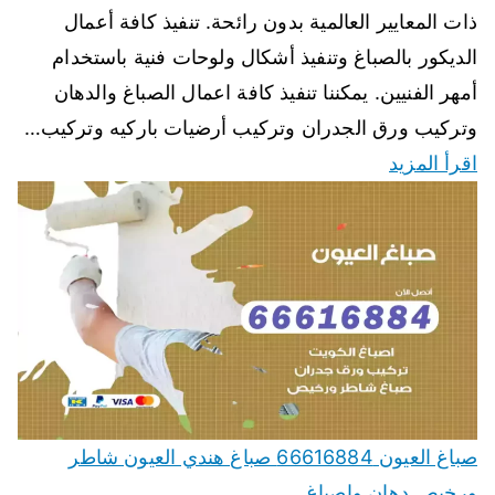
ذات المعايير العالمية بدون رائحة. تنفيذ كافة أعمال
الديكور بالصباغ وتنفيذ أشكال ولوحات فنية باستخدام
أمهر الفنيين. يمكننا تنفيذ كافة اعمال الصباغ والدهان
وتركيب ورق الجدران وتركيب أرضيات باركيه وتركيب…
اقرأ المزيد
صباغ العيون 66616884 صباغ هندي العيون شاطر
ورخيص دهان واصباغ