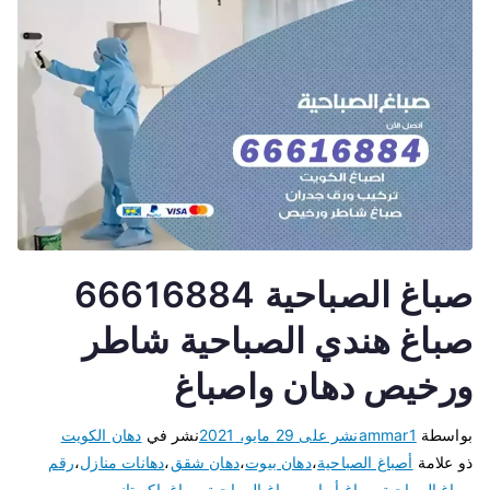
صباغ الصباحية 66616884
صباغ هندي الصباحية شاطر
ورخيص دهان واصباغ
بواسطة
ammar1
نشر على
29 مايو، 2021
نشر في
دهان الكويت
ذو علامة
أصباغ الصباحية
،
دهان بيوت
،
دهان شقق
،
دهانات منازل
،
رقم
صباغ الصباحية
،
صباغ أبواب
،
صباغ الصباحية
،
صباغ باكستاني