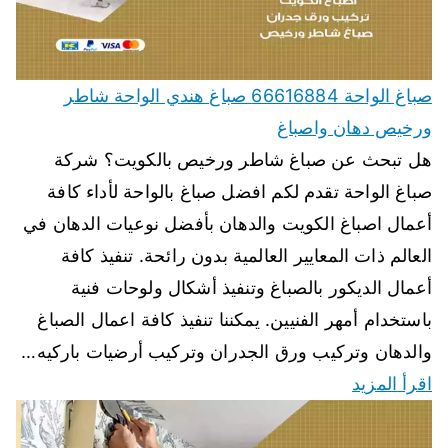
صباغ الواحة 66616884 صباغ هندي الواحة شاطر
ورخيص دهان واصباغ
هل تبحث عن صباغ شاطر ورخيص بالكويت؟ شركة
صباغ الواحة تقدم لكم افضل صباغ بالواحة لأداء كافة
أعمال اصباغ الكويت والدهان بأفضل نوعيات الدهان في
العالم ذات المعايير العالمية بدون رائحة. تنفيذ كافة
أعمال الديكور بالصباغ وتنفيذ أشكال ولوحات فنية
باستخدام أمهر الفنيين. يمكننا تنفيذ كافة اعمال الصباغ
والدهان وتركيب ورق الجدران وتركيب أرضيات باركيه…
اقرأ المزيد