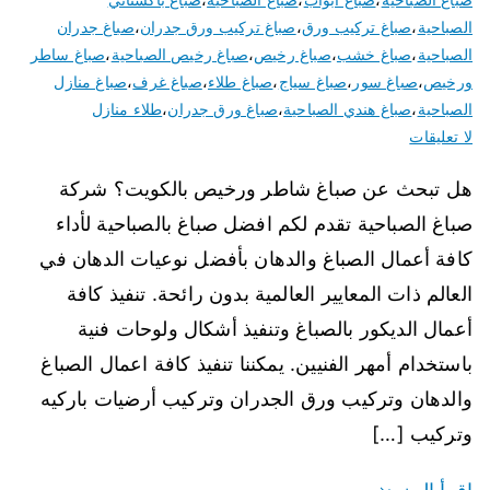
الصباحية
،
صباغ تركيب ورق
،
صباغ تركيب ورق جدران
،
صباغ جدران
الصباحية
،
صباغ خشب
،
صباغ رخيص
،
صباغ رخيص الصباحية
،
صباغ ساطر
ورخيص
،
صباغ سور
،
صباغ سياج
،
صباغ طلاء
،
صباغ غرف
،
صباغ منازل
الصباحية
،
صباغ هندي الصباحية
،
صباغ ورق جدران
،
طلاء منازل
لا تعليقات
هل تبحث عن صباغ شاطر ورخيص بالكويت؟ شركة
صباغ الصباحية تقدم لكم افضل صباغ بالصباحية لأداء
كافة أعمال الصباغ والدهان بأفضل نوعيات الدهان في
العالم ذات المعايير العالمية بدون رائحة. تنفيذ كافة
أعمال الديكور بالصباغ وتنفيذ أشكال ولوحات فنية
باستخدام أمهر الفنيين. يمكننا تنفيذ كافة اعمال الصباغ
والدهان وتركيب ورق الجدران وتركيب أرضيات باركيه
وتركيب […]