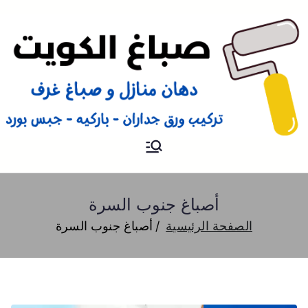
صباغ
صباغ الكويت 66616884 صباغ
هندي رخيص و شاطر دهان
منازل وتركيب ورق جدران
أصباغ جنوب السرة
الصفحة الرئيسية
أصباغ جنوب السرة