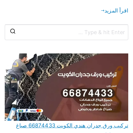
اقرأ المزيد
تركيب ورق جدران هندي الكويت 66874433 صباغ