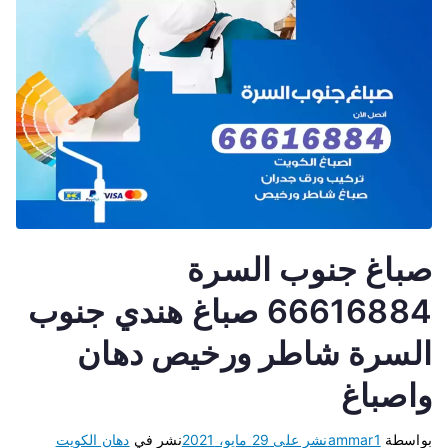
صباغ جنوب السرة
66616884 صباغ هندي جنوب
السرة شاطر ورخيص دهان
واصباغ
بواسطة
ammar1
نشر على
29 مايو، 2021
نشر في
دهان الكويت