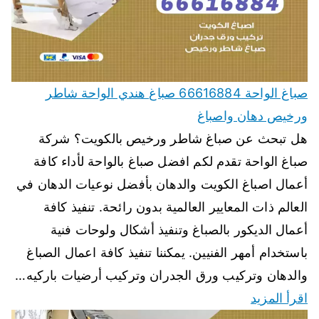
صباغ الواحة 66616884 صباغ هندي الواحة شاطر
ورخيص دهان واصباغ
هل تبحث عن صباغ شاطر ورخيص بالكويت؟ شركة
صباغ الواحة تقدم لكم افضل صباغ بالواحة لأداء كافة
أعمال اصباغ الكويت والدهان بأفضل نوعيات الدهان في
العالم ذات المعايير العالمية بدون رائحة. تنفيذ كافة
أعمال الديكور بالصباغ وتنفيذ أشكال ولوحات فنية
باستخدام أمهر الفنيين. يمكننا تنفيذ كافة اعمال الصباغ
والدهان وتركيب ورق الجدران وتركيب أرضيات باركيه…
اقرأ المزيد