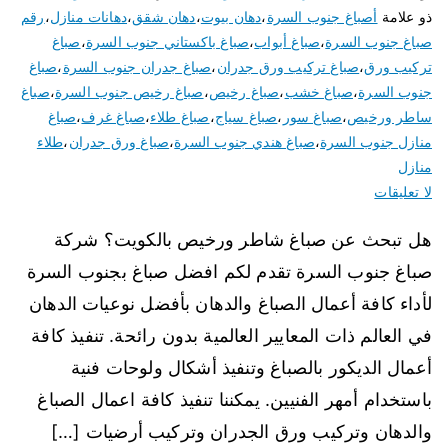
ذو علامة
أصباغ جنوب السرة
،
دهان بيوت
،
دهان شقق
،
دهانات منازل
،
رقم
صباغ جنوب السرة
،
صباغ أبواب
،
صباغ باكستاني جنوب السرة
،
صباغ
تركيب ورق
،
صباغ تركيب ورق جدران
،
صباغ جدران جنوب السرة
،
صباغ
جنوب السرة
،
صباغ خشب
،
صباغ رخيص
،
صباغ رخيص جنوب السرة
،
صباغ
ساطر ورخيص
،
صباغ سور
،
صباغ سياج
،
صباغ طلاء
،
صباغ غرف
،
صباغ
منازل جنوب السرة
،
صباغ هندي جنوب السرة
،
صباغ ورق جدران
،
طلاء
منازل
لا تعليقات
هل تبحث عن صباغ شاطر ورخيص بالكويت؟ شركة
صباغ جنوب السرة تقدم لكم افضل صباغ بجنوب السرة
لأداء كافة أعمال الصباغ والدهان بأفضل نوعيات الدهان
في العالم ذات المعايير العالمية بدون رائحة. تنفيذ كافة
أعمال الديكور بالصباغ وتنفيذ أشكال ولوحات فنية
باستخدام أمهر الفنيين. يمكننا تنفيذ كافة اعمال الصباغ
والدهان وتركيب ورق الجدران وتركيب أرضيات […]