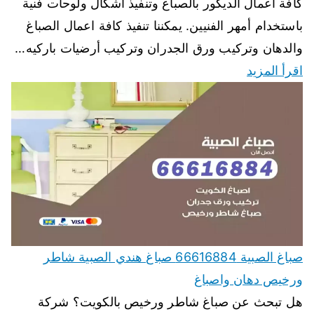
كافة أعمال الديكور بالصباغ وتنفيذ أشكال ولوحات فنية
باستخدام أمهر الفنيين. يمكننا تنفيذ كافة اعمال الصباغ
والدهان وتركيب ورق الجدران وتركيب أرضيات باركيه…
اقرأ المزيد
صباغ الصبية 66616884 صباغ هندي الصبية شاطر
ورخيص دهان واصباغ
هل تبحث عن صباغ شاطر ورخيص بالكويت؟ شركة