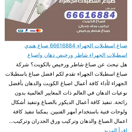
صباغ اسطبلات الجهراء 66616884 صباغ هندي
اسطبلات الجهراء شاطر ورخيص دهان واصباغ
هل تبحث عن صباغ شاطر ورخيص بالكويت؟ شركة
صباغ اسطبلات الجهراء تقدم لكم افضل صباغ باسطبلات
الجهراء لأداء كافة أعمال اصباغ الكويت والدهان بأفضل
نوعيات الدهان في العالم ذات المعايير العالمية بدون
رائحة. تنفيذ كافة أعمال الديكور بالصباغ وتنفيذ أشكال
ولوحات فنية باستخدام أمهر الفنيين. يمكننا تنفيذ كافة
اعمال الصباغ والدهان وتركيب ورق الجدران وتركيب…
اقرأ المزيد