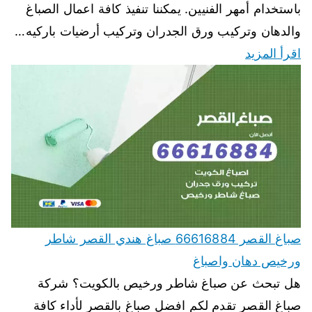
باستخدام أمهر الفنيين. يمكننا تنفيذ كافة اعمال الصباغ
والدهان وتركيب ورق الجدران وتركيب أرضيات باركيه…
اقرأ المزيد
صباغ القصر 66616884 صباغ هندي القصر شاطر
ورخيص دهان واصباغ
هل تبحث عن صباغ شاطر ورخيص بالكويت؟ شركة
صباغ القصر تقدم لكم افضل صباغ بالقصر لأداء كافة