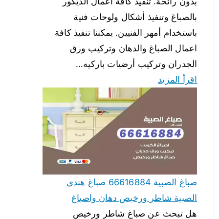
بدون رائحة. تنفيذ كافة أعمال الديكور
بالصباغ وتنفيذ أشكال ولوحات فنية
باستخدام أمهر الفنيين. يمكننا تنفيذ كافة
اعمال الصباغ والدهان وتركيب ورق
الجدران وتركيب أرضيات باركيه…
اقرأ المزيد
صباغ الصبية 66616884 صباغ هندي
الصبية شاطر ورخيص دهان واصباغ
هل تبحث عن صباغ شاطر ورخيص