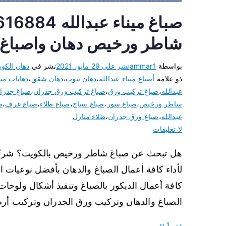
شاطر ورخيص دهان واصباغ
بواسطة
ammar1
نشر على
29 مايو، 2021
نشر في
دهان الكو
ذو علامة
أصباغ ميناء عبدالله
،
دهان بيوت
،
دهان شقق
،
دهانات من
عبدالله
،
صباغ تركيب ورق
،
صباغ تركيب ورق جدران
،
صباغ جدران
ساطر ورخيص
،
صباغ سور
،
صباغ سياج
،
صباغ طلاء
،
صباغ غرف
،
ص
عبدالله
،
صباغ ورق جدران
،
طلاء منازل
لا تعليقات
هل تبحث عن صباغ شاطر ورخيص بالكويت؟ شركة صب
لأداء كافة أعمال الصباغ والدهان بأفضل نوعيات الد
كافة أعمال الديكور بالصباغ وتنفيذ أشكال ولوحات ف
الصباغ والدهان وتركيب ورق الجدران وتركيب أر