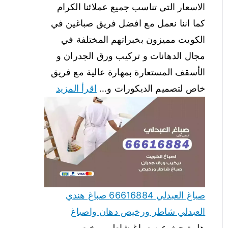
الاسعار التي تناسب جميع عملائنا الكرام
كما اننا نعمل مع افضل فريق صباغين في
الكويت مميزون بخبراتهم المختلفة في
مجال الدهانات و تركيب ورق الجدران و
الأسقف المستعارة بمهارة عالية مع فريق
خاص لتصميم الديكورات و…
اقرأ المزيد
صباغ العبدلي 66616884 صباغ هندي
العبدلي شاطر ورخيص دهان واصباغ
هل تبحث عن صباغ شاطر ورخيص