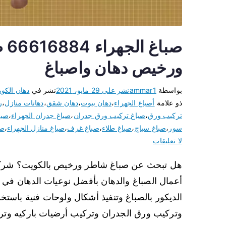
صب
ورخيص دهان واصباغ
بواسطة
ammar1
نشر على
29 مايو، 2021
نشر في
دهان الكو
ذو علامة
أصباغ الجهراء
،
دهان بيوت
،
دهان شقق
،
دهانات منازل
،
ر
تركيب ورق
،
صباغ تركيب ورق جدران
،
صباغ جدران الجهراء
،
صب
سور
،
صباغ سياج
،
صباغ طلاء
،
صباغ غرف
،
صباغ منازل الجهراء
،
صب
لا تعليقات
هل تبحث عن صباغ شاطر ورخيص بالكويت؟ شركة صب
أعمال الصباغ والدهان بأفضل نوعيات الدهان في الع
الديكور بالصباغ وتنفيذ أشكال ولوحات فنية باستخدا
وتركيب ورق الجدران وتركيب أرضيات باركيه وت