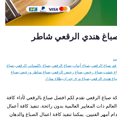
غ الرقعي 66616884 صباغ هندي الرقعي شاطر
يت
قم صباغ الرقعي
،
صباغ أبواب
،
صباغ الرقعي
،
صباغ باكستاني الرقعي
،
صباغ
غ خشب
،
صباغ رخيص
،
صباغ رخيص الرقعي
،
صباغ ساطر ورخيص
،
صباغ
اغ هندي الرقعي
،
صباغ ورق جدران
،
طلاء منازل
باغ الرقعي تقدم لكم افضل صباغ بالرقعي لأداء كافة
الم ذات المعايير العالمية بدون رائحة. تنفيذ كافة أعمال
م أمهر الفنيين. يمكننا تنفيذ كافة اعمال الصباغ والدهان