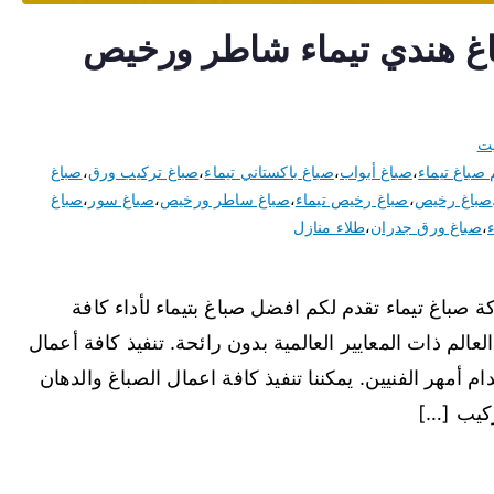
يماء 66616884 صباغ هندي تيماء شاطر ورخيص
يت
صباغ تيماء
،
صباغ أبواب
،
صباغ باكستاني تيماء
،
صباغ تركيب ورق
،
صباغ
صباغ رخيص
،
صباغ رخيص تيماء
،
صباغ ساطر ورخيص
،
صباغ سور
،
صباغ
،
صباغ ورق جدران
،
طلاء منازل
اغ تيماء تقدم لكم افضل صباغ بتيماء لأداء كافة
الم ذات المعايير العالمية بدون رائحة. تنفيذ كافة أعمال
م أمهر الفنيين. يمكننا تنفيذ كافة اعمال الصباغ والدهان
ركيب […]