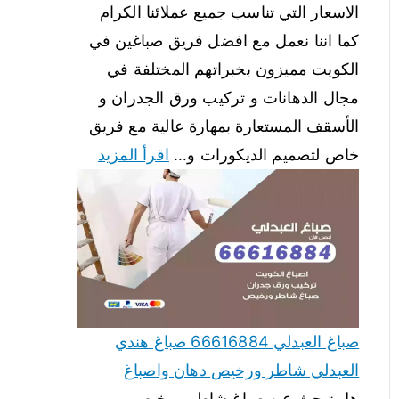
الاسعار التي تناسب جميع عملائنا الكرام
كما اننا نعمل مع افضل فريق صباغين في
الكويت مميزون بخبراتهم المختلفة في
مجال الدهانات و تركيب ورق الجدران و
الأسقف المستعارة بمهارة عالية مع فريق
خاص لتصميم الديكورات و…
اقرأ المزيد
صباغ العبدلي 66616884 صباغ هندي
العبدلي شاطر ورخيص دهان واصباغ
هل تبحث عن صباغ شاطر ورخيص