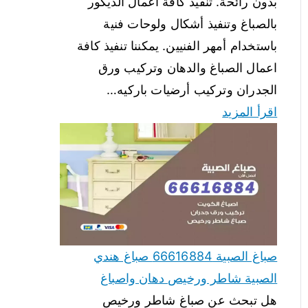
بدون رائحة. تنفيذ كافة أعمال الديكور
بالصباغ وتنفيذ أشكال ولوحات فنية
باستخدام أمهر الفنيين. يمكننا تنفيذ كافة
اعمال الصباغ والدهان وتركيب ورق
الجدران وتركيب أرضيات باركيه…
اقرأ المزيد
صباغ الصبية 66616884 صباغ هندي
الصبية شاطر ورخيص دهان واصباغ
هل تبحث عن صباغ شاطر ورخيص