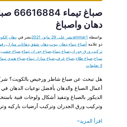
صباغ ت
دهان واصباغ
بواسطة
ammar1
نشر على
29 مايو، 2021
نشر في
دهان الكو
ذو علامة
أصباغ تيماء
،
دهان بيوت
،
دهان شقق
،
دهانات منازل
،
رقم 
تركيب ورق جدران
،
صباغ تيماء
،
صباغ جدران تيماء
،
صباغ خشب
،
سياج
،
صباغ طلاء
،
صباغ غرف
،
صباغ منازل تيماء
،
صباغ هندي تيماء
لا تعليقات
هل تبحث عن صباغ شاطر ورخيص بالكويت؟ شركة صب
أعمال الصباغ والدهان بأفضل نوعيات الدهان في الع
الديكور بالصباغ وتنفيذ أشكال ولوحات فنية باستخدا
وتركيب ورق الجدران وتركيب أرضيات باركيه وت
اقرأ المزيد