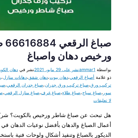
صبا
ورخيص دهان واصباغ
بواسطة
ammar1
نشر على
29 مايو، 2021
نشر في
دهان الكو
ذو علامة
أصباغ الرقعي
،
دهان بيوت
،
دهان شقق
،
دهانات منازل
،
ر
تركيب ورق
،
صباغ تركيب ورق جدران
،
صباغ جدران الرقعي
،
صبا
سور
،
صباغ سياج
،
صباغ طلاء
،
صباغ غرف
،
صباغ منازل الرقعي
،
صب
لا تعليقات
هل تبحث عن صباغ شاطر ورخيص بالكويت؟ شركة ص
أعمال الصباغ والدهان بأفضل نوعيات الدهان في الع
الديكور بالصباغ وتنفيذ أشكال ولوحات فنية باستخدا