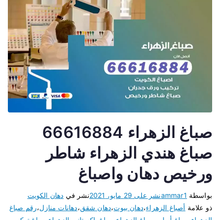
صباغ الزهراء 66616884
صباغ هندي الزهراء شاطر
ورخيص دهان واصباغ
بواسطة
ammar1
نشر على
29 مايو، 2021
نشر في
دهان الكويت
ذو علامة
أصباغ الزهراء
،
دهان بيوت
،
دهان شقق
،
دهانات منازل
،
رقم صباغ
الزهراء
،
صباغ أبواب
،
صباغ الزهراء
،
صباغ باكستاني الزهراء
،
صباغ تركيب