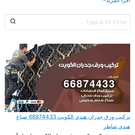
اقرأ المزيد
تركيب ورق جدران هندي الكويت 66874433 صباغ
هندي شاطر