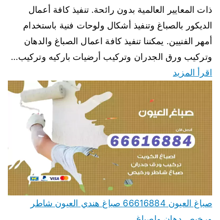
ذات المعايير العالمية بدون رائحة. تنفيذ كافة أعمال
الديكور بالصباغ وتنفيذ أشكال ولوحات فنية باستخدام
أمهر الفنيين. يمكننا تنفيذ كافة اعمال الصباغ والدهان
وتركيب ورق الجدران وتركيب أرضيات باركيه وتركيب…
اقرأ المزيد
صباغ العيون 66616884 صباغ هندي العيون شاطر
ورخيص دهان واصباغ