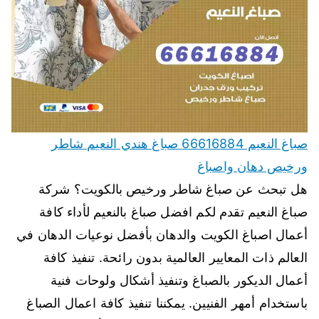
صباغ النعيم 66616884 صباغ هندي النعيم شاطر
ورخيص دهان واصباغ
هل تبحث عن صباغ شاطر ورخيص بالكويت؟ شركة
صباغ النعيم تقدم لكم افضل صباغ بالنعيم لأداء كافة
أعمال اصباغ الكويت والدهان بأفضل نوعيات الدهان في
العالم ذات المعايير العالمية بدون رائحة. تنفيذ كافة
أعمال الديكور بالصباغ وتنفيذ أشكال ولوحات فنية
باستخدام أمهر الفنيين. يمكننا تنفيذ كافة اعمال الصباغ