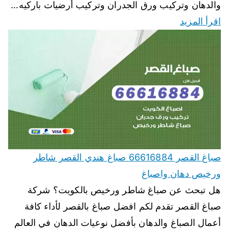
والدهان وتركيب ورق الجدران وتركيب أرضيات باركيه…
اقرأ المزيد
صباغ القصر 66616884 صباغ هندي القصر شاطر
ورخيص دهان واصباغ
هل تبحث عن صباغ شاطر ورخيص بالكويت؟ شركة
صباغ القصر تقدم لكم افضل صباغ بالقصر لأداء كافة
أعمال الصباغ والدهان بأفضل نوعيات الدهان في العالم