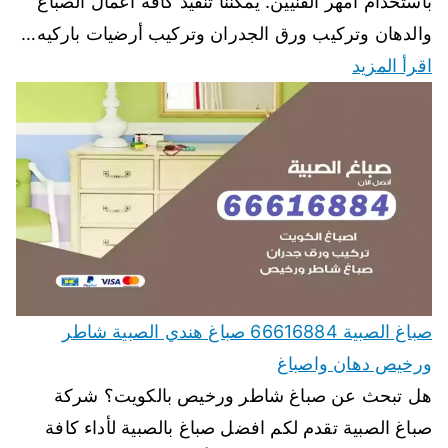
باستخدام أمهر الفنيين. يمكننا تنفيذ كافة اعمال الصباغ
والدهان وتركيب ورق الجدران وتركيب أرضيات باركيه…
اقرأ المزيد
صباغ الصبية 66616884 صباغ هندي الصبية شاطر
ورخيص دهان واصباغ
هل تبحث عن صباغ شاطر ورخيص بالكويت؟ شركة
صباغ الصبية تقدم لكم افضل صباغ بالصبية لأداء كافة