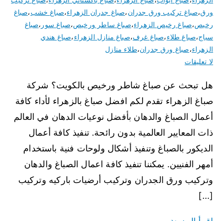
ورق
،
صباغ تركيب ورق جدران
،
صباغ جدران الزهراء
،
صباغ خشب
،
صباغ
رخيص
،
صباغ رخيص الزهراء
،
صباغ ساطر ورخيص
،
صباغ سور
،
صباغ
سياج
،
صباغ طلاء
،
صباغ غرف
،
صباغ منازل الزهراء
،
صباغ هندي
الزهراء
،
صباغ ورق جدران
،
طلاء منازل
لا تعليقات
هل تبحث عن صباغ شاطر ورخيص بالكويت؟ شركة
صباغ الزهراء تقدم لكم افضل صباغ بالزهراء لأداء كافة
أعمال الصباغ والدهان بأفضل نوعيات الدهان في العالم
ذات المعايير العالمية بدون رائحة. تنفيذ كافة أعمال
الديكور بالصباغ وتنفيذ أشكال ولوحات فنية باستخدام
أمهر الفنيين. يمكننا تنفيذ كافة اعمال الصباغ والدهان
وتركيب ورق الجدران وتركيب أرضيات باركيه وتركيب
[…]