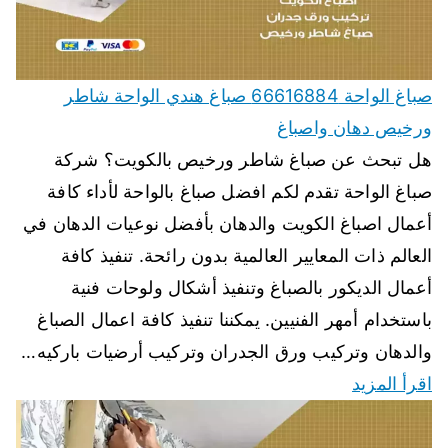
صباغ الواحة 66616884 صباغ هندي الواحة شاطر
ورخيص دهان واصباغ
هل تبحث عن صباغ شاطر ورخيص بالكويت؟ شركة
صباغ الواحة تقدم لكم افضل صباغ بالواحة لأداء كافة
أعمال اصباغ الكويت والدهان بأفضل نوعيات الدهان في
العالم ذات المعايير العالمية بدون رائحة. تنفيذ كافة
أعمال الديكور بالصباغ وتنفيذ أشكال ولوحات فنية
باستخدام أمهر الفنيين. يمكننا تنفيذ كافة اعمال الصباغ
والدهان وتركيب ورق الجدران وتركيب أرضيات باركيه…
اقرأ المزيد