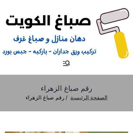
صباغ
صباغ الكويت 66616884 صباغ
هندي رخيص و شاطر دهان
منازل وتركيب ورق جدران
رقم صباغ الزهراء
الصفحة الرئيسية
رقم صباغ الزهراء