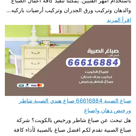
باستخدام أمهر الفنيين. يمكننا تنفيذ كافة اعمال الصباغ
والدهان وتركيب ورق الجدران وتركيب أرضيات باركيه…
اقرأ المزيد
صباغ الصبية 66616884 صباغ هندي الصبية شاطر
ورخيص دهان واصباغ
هل تبحث عن صباغ شاطر ورخيص بالكويت؟ شركة
صباغ الصبية تقدم لكم افضل صباغ بالصبية لأداء كافة