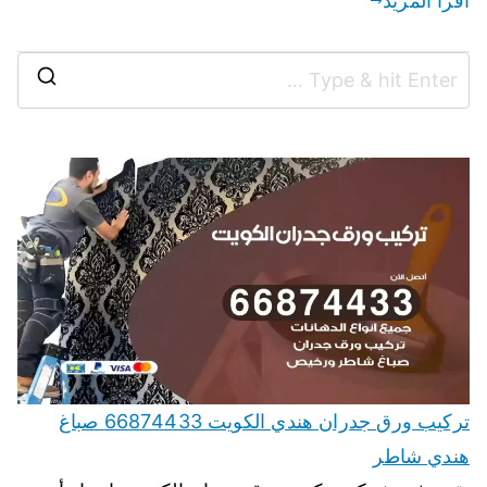
اقرأ المزيد
تركيب ورق جدران هندي الكويت 66874433 صباغ
هندي شاطر