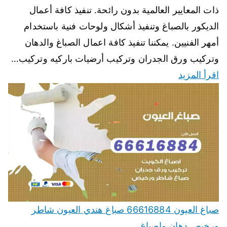
ذات المعايير العالمية بدون رائحة. تنفيذ كافة أعمال
الديكور بالصباغ وتنفيذ أشكال ولوحات فنية باستخدام
أمهر الفنيين. يمكننا تنفيذ كافة اعمال الصباغ والدهان
وتركيب ورق الجدران وتركيب أرضيات باركيه وتركيب…
اقرأ المزيد
صباغ العيون 66616884 صباغ هندي العيون شاطر
ورخيص دهان واصباغ