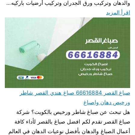
والدهان وتركيب ورق الجدران وتركيب أرضيات باركيه…
اقرأ المزيد
صباغ القصر 66616884 صباغ هندي القصر شاطر
ورخيص دهان واصباغ
هل تبحث عن صباغ شاطر ورخيص بالكويت؟ شركة
صباغ القصر تقدم لكم افضل صباغ بالقصر لأداء كافة
أعمال الصباغ والدهان بأفضل نوعيات الدهان في العالم