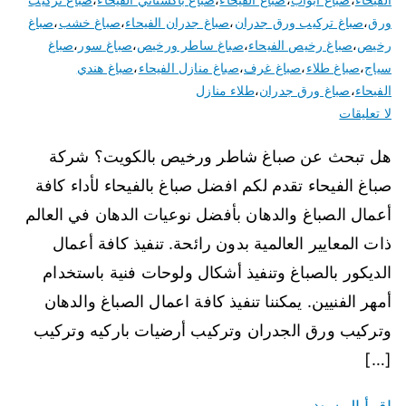
ورق
،
صباغ تركيب ورق جدران
،
صباغ جدران الفيحاء
،
صباغ خشب
،
صباغ
رخيص
،
صباغ رخيص الفيحاء
،
صباغ ساطر ورخيص
،
صباغ سور
،
صباغ
سياج
،
صباغ طلاء
،
صباغ غرف
،
صباغ منازل الفيحاء
،
صباغ هندي
الفيحاء
،
صباغ ورق جدران
،
طلاء منازل
لا تعليقات
هل تبحث عن صباغ شاطر ورخيص بالكويت؟ شركة
صباغ الفيحاء تقدم لكم افضل صباغ بالفيحاء لأداء كافة
أعمال الصباغ والدهان بأفضل نوعيات الدهان في العالم
ذات المعايير العالمية بدون رائحة. تنفيذ كافة أعمال
الديكور بالصباغ وتنفيذ أشكال ولوحات فنية باستخدام
أمهر الفنيين. يمكننا تنفيذ كافة اعمال الصباغ والدهان
وتركيب ورق الجدران وتركيب أرضيات باركيه وتركيب
[…]