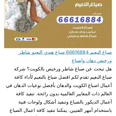
صباغ النعيم 66616884 صباغ هندي النعيم شاطر
ورخيص دهان واصباغ
هل تبحث عن صباغ شاطر ورخيص بالكويت؟ شركة
صباغ النعيم تقدم لكم افضل صباغ بالنعيم لأداء كافة
أعمال اصباغ الكويت والدهان بأفضل نوعيات الدهان في
العالم ذات المعايير العالمية بدون رائحة. تنفيذ كافة
أعمال الديكور بالصباغ وتنفيذ أشكال ولوحات فنية
باستخدام أمهر الفنيين. يمكننا تنفيذ كافة اعمال الصباغ