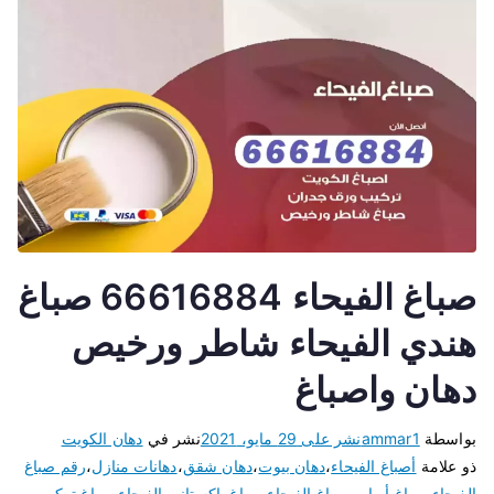
صباغ الفيحاء 66616884 صباغ
هندي الفيحاء شاطر ورخيص
دهان واصباغ
بواسطة
ammar1
نشر على
29 مايو، 2021
نشر في
دهان الكويت
ذو علامة
أصباغ الفيحاء
،
دهان بيوت
،
دهان شقق
،
دهانات منازل
،
رقم صباغ
الفيحاء
،
صباغ أبواب
،
صباغ الفيحاء
،
صباغ باكستاني الفيحاء
،
صباغ تركيب