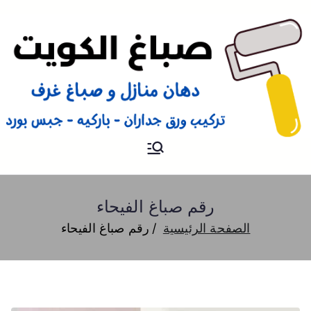
صباغ
صباغ الكويت 66616884 صباغ
هندي رخيص و شاطر دهان
منازل وتركيب ورق جدران
رقم صباغ الفيحاء
الصفحة الرئيسية
رقم صباغ الفيحاء