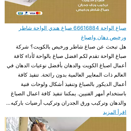
صباغ الواحة 66616884 صباغ هندي الواحة شاطر
ورخيص دهان واصباغ
هل تبحث عن صباغ شاطر ورخيص بالكويت؟ شركة
صباغ الواحة تقدم لكم افضل صباغ بالواحة لأداء كافة
أعمال اصباغ الكويت والدهان بأفضل نوعيات الدهان في
العالم ذات المعايير العالمية بدون رائحة. تنفيذ كافة
أعمال الديكور بالصباغ وتنفيذ أشكال ولوحات فنية
باستخدام أمهر الفنيين. يمكننا تنفيذ كافة اعمال الصباغ
والدهان وتركيب ورق الجدران وتركيب أرضيات باركيه…
اقرأ المزيد