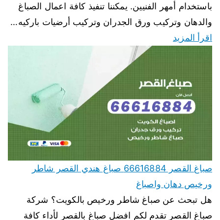
باستخدام أمهر الفنيين. يمكننا تنفيذ كافة اعمال الصباغ
والدهان وتركيب ورق الجدران وتركيب أرضيات باركيه…
اقرأ المزيد
صباغ القصر 66616884 صباغ هندي القصر شاطر
ورخيص دهان واصباغ
هل تبحث عن صباغ شاطر ورخيص بالكويت؟ شركة
صباغ القصر تقدم لكم افضل صباغ بالقصر لأداء كافة