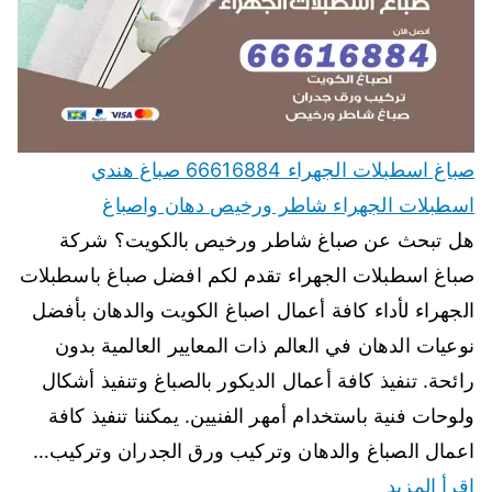
صباغ اسطبلات الجهراء 66616884 صباغ هندي
اسطبلات الجهراء شاطر ورخيص دهان واصباغ
هل تبحث عن صباغ شاطر ورخيص بالكويت؟ شركة
صباغ اسطبلات الجهراء تقدم لكم افضل صباغ باسطبلات
الجهراء لأداء كافة أعمال اصباغ الكويت والدهان بأفضل
نوعيات الدهان في العالم ذات المعايير العالمية بدون
رائحة. تنفيذ كافة أعمال الديكور بالصباغ وتنفيذ أشكال
ولوحات فنية باستخدام أمهر الفنيين. يمكننا تنفيذ كافة
اعمال الصباغ والدهان وتركيب ورق الجدران وتركيب…
اقرأ المزيد