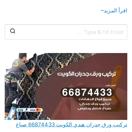
اقرأ المزيد
تركيب ورق جدران هندي الكويت 66874433 صباغ