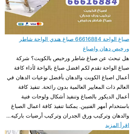
صباغ الواحة 66616884 صباغ هندي الواحة شاطر
ورخيص دهان واصباغ
هل تبحث عن صباغ شاطر ورخيص بالكويت؟ شركة
صباغ الواحة تقدم لكم افضل صباغ بالواحة لأداء كافة
أعمال اصباغ الكويت والدهان بأفضل نوعيات الدهان في
العالم ذات المعايير العالمية بدون رائحة. تنفيذ كافة
أعمال الديكور بالصباغ وتنفيذ أشكال ولوحات فنية
باستخدام أمهر الفنيين. يمكننا تنفيذ كافة اعمال الصباغ
والدهان وتركيب ورق الجدران وتركيب أرضيات باركيه…
اقرأ المزيد