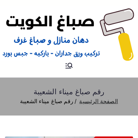
صباغ
صباغ الكويت 66616884 صباغ
هندي رخيص و شاطر دهان
منازل وتركيب ورق جدران
رقم صباغ ميناء الشعيبة
الصفحة الرئيسية
رقم صباغ ميناء الشعيبة