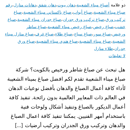
ذو علامة
أصباغ ميناء الشعيبة
،
دهان بيوت
،
دهان شقق
،
دهانات منازل
،
رقم
صباغ ميناء الشعيبة
،
صباغ أبواب
،
صباغ باكستاني ميناء الشعيبة
،
صباغ
تركيب ورق
،
صباغ تركيب ورق جدران
،
صباغ جدران ميناء الشعيبة
،
صباغ
خشب
،
صباغ رخيص
،
صباغ رخيص ميناء الشعيبة
،
صباغ ساطر
ورخيص
،
صباغ سور
،
صباغ سياج
،
صباغ طلاء
،
صباغ غرف
،
صباغ منازل ميناء
الشعيبة
،
صباغ ميناء الشعيبة
،
صباغ هندي ميناء الشعيبة
،
صباغ ورق
جدران
،
طلاء منازل
لا تعليقات
هل تبحث عن صباغ شاطر ورخيص بالكويت؟ شركة
صباغ ميناء الشعيبة تقدم لكم افضل صباغ بميناء الشعيبة
لأداء كافة أعمال الصباغ والدهان بأفضل نوعيات الدهان
في العالم ذات المعايير العالمية بدون رائحة. تنفيذ كافة
أعمال الديكور بالصباغ وتنفيذ أشكال ولوحات فنية
باستخدام أمهر الفنيين. يمكننا تنفيذ كافة اعمال الصباغ
والدهان وتركيب ورق الجدران وتركيب أرضيات […]