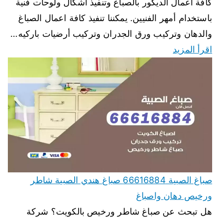
كافة أعمال الديكور بالصباغ وتنفيذ أشكال ولوحات فنية
باستخدام أمهر الفنيين. يمكننا تنفيذ كافة اعمال الصباغ
والدهان وتركيب ورق الجدران وتركيب أرضيات باركيه…
اقرأ المزيد
صباغ الصبية 66616884 صباغ هندي الصبية شاطر
ورخيص دهان واصباغ
هل تبحث عن صباغ شاطر ورخيص بالكويت؟ شركة