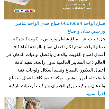
صباغ الواحة 66616884 صباغ هندي الواحة شاطر
ورخيص دهان واصباغ
هل تبحث عن صباغ شاطر ورخيص بالكويت؟ شركة
صباغ الواحة تقدم لكم افضل صباغ بالواحة لأداء كافة
أعمال اصباغ الكويت والدهان بأفضل نوعيات الدهان في
العالم ذات المعايير العالمية بدون رائحة. تنفيذ كافة
أعمال الديكور بالصباغ وتنفيذ أشكال ولوحات فنية
باستخدام أمهر الفنيين. يمكننا تنفيذ كافة اعمال الصباغ
والدهان وتركيب ورق الجدران وتركيب أرضيات باركيه…
اقرأ المزيد