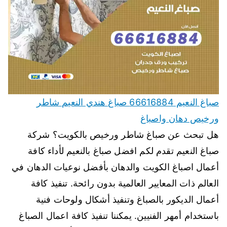
صباغ النعيم 66616884 صباغ هندي النعيم شاطر
ورخيص دهان واصباغ
هل تبحث عن صباغ شاطر ورخيص بالكويت؟ شركة
صباغ النعيم تقدم لكم افضل صباغ بالنعيم لأداء كافة
أعمال اصباغ الكويت والدهان بأفضل نوعيات الدهان في
العالم ذات المعايير العالمية بدون رائحة. تنفيذ كافة
أعمال الديكور بالصباغ وتنفيذ أشكال ولوحات فنية
باستخدام أمهر الفنيين. يمكننا تنفيذ كافة اعمال الصباغ