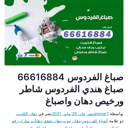
صباغ الفردوس 66616884
صباغ هندي الفردوس شاطر
ورخيص دهان واصباغ
بواسطة
ammar1
نشر على
29 مايو، 2021
نشر في
دهان الكويت
ذو علامة
أصباغ الفردوس
،
دهان بيوت
،
دهان شقق
،
دهانات منازل
،
رقم
صباغ الفردوس
،
صباغ أبواب
،
صباغ الفردوس
،
صباغ باكستاني