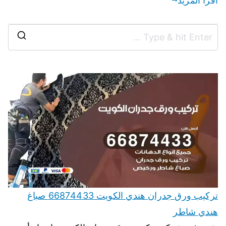
اقرأ المزيد
تركيب ورق جدران هندي الكويت 66874433 صباغ
هندي شاطر