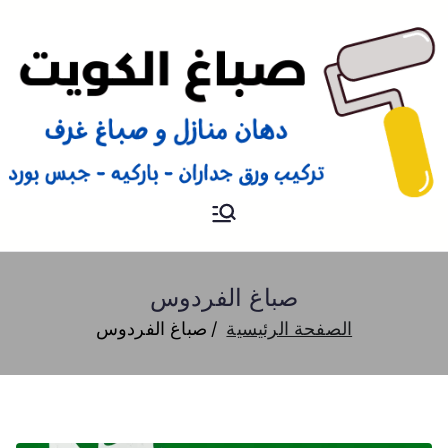
صباغ
صباغ الكويت 66616884 صباغ
هندي رخيص و شاطر دهان
منازل وتركيب ورق جدران
صباغ الفردوس
الصفحة الرئيسية
صباغ الفردوس