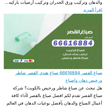
والدهان وتركيب ورق الجدران وتركيب أرضيات باركيه…
اقرأ المزيد
صباغ القصر 66616884 صباغ هندي القصر شاطر
ورخيص دهان واصباغ
هل تبحث عن صباغ شاطر ورخيص بالكويت؟ شركة
صباغ القصر تقدم لكم افضل صباغ بالقصر لأداء كافة
أعمال الصباغ والدهان بأفضل نوعيات الدهان في العالم