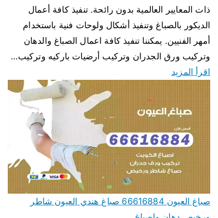
ذات المعايير العالمية بدون رائحة. تنفيذ كافة أعمال
الديكور بالصباغ وتنفيذ أشكال ولوحات فنية باستخدام
أمهر الفنيين. يمكننا تنفيذ كافة اعمال الصباغ والدهان
وتركيب ورق الجدران وتركيب أرضيات باركيه وتركيب…
اقرأ المزيد
صباغ العيون 66616884 صباغ هندي العيون شاطر
ورخيص دهان واصباغ