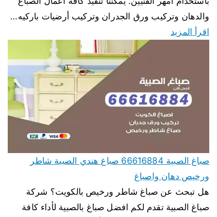
باستخدام أمهر الفنيين. يمكننا تنفيذ كافة اعمال الصباغ
والدهان وتركيب ورق الجدران وتركيب أرضيات باركيه…
اقرأ المزيد
صباغ الصبية 66616884 صباغ هندي الصبية شاطر
ورخيص دهان واصباغ
هل تبحث عن صباغ شاطر ورخيص بالكويت؟ شركة
صباغ الصبية تقدم لكم افضل صباغ بالصبية لأداء كافة