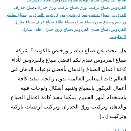
الفردوس
،
صباغ تركيب ورق
،
صباغ تركيب ورق جدران
،
صباغ جدران
الفردوس
،
صباغ خشب
،
صباغ رخيص
،
صباغ رخيص الفردوس
،
صباغ ساطر
ورخيص
،
صباغ سور
،
صباغ سياج
،
صباغ طلاء
،
صباغ غرف
،
صباغ منازل
الفردوس
،
صباغ هندي الفردوس
،
صباغ ورق جدران
،
طلاء منازل
لا تعليقات
هل تبحث عن صباغ شاطر ورخيص بالكويت؟ شركة
صباغ الفردوس تقدم لكم افضل صباغ بالفردوس لأداء
كافة أعمال الصباغ والدهان بأفضل نوعيات الدهان في
العالم ذات المعايير العالمية بدون رائحة. تنفيذ كافة
أعمال الديكور بالصباغ وتنفيذ أشكال ولوحات فنية
باستخدام أمهر الفنيين. يمكننا تنفيذ كافة اعمال الصباغ
والدهان وتركيب ورق الجدران وتركيب أرضيات باركيه
وتركيب […]