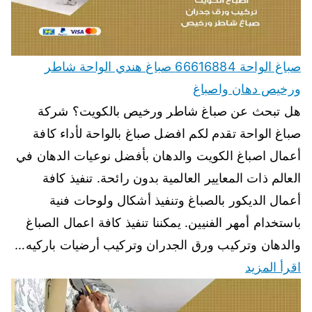
صباغ الواحة 66616884 صباغ هندي الواحة شاطر
ورخيص دهان واصباغ
هل تبحث عن صباغ شاطر ورخيص بالكويت؟ شركة
صباغ الواحة تقدم لكم افضل صباغ بالواحة لأداء كافة
أعمال اصباغ الكويت والدهان بأفضل نوعيات الدهان في
العالم ذات المعايير العالمية بدون رائحة. تنفيذ كافة
أعمال الديكور بالصباغ وتنفيذ أشكال ولوحات فنية
باستخدام أمهر الفنيين. يمكننا تنفيذ كافة اعمال الصباغ
والدهان وتركيب ورق الجدران وتركيب أرضيات باركيه…
اقرأ المزيد