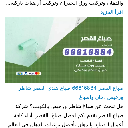
والدهان وتركيب ورق الجدران وتركيب أرضيات باركيه…
اقرأ المزيد
صباغ القصر 66616884 صباغ هندي القصر شاطر
ورخيص دهان واصباغ
هل تبحث عن صباغ شاطر ورخيص بالكويت؟ شركة
صباغ القصر تقدم لكم افضل صباغ بالقصر لأداء كافة
أعمال الصباغ والدهان بأفضل نوعيات الدهان في العالم