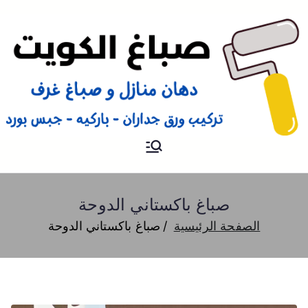
صباغ
صباغ الكويت 66616884 صباغ
هندي رخيص و شاطر دهان
منازل وتركيب ورق جدران
صباغ باكستاني الدوحة
الصفحة الرئيسية
صباغ باكستاني الدوحة