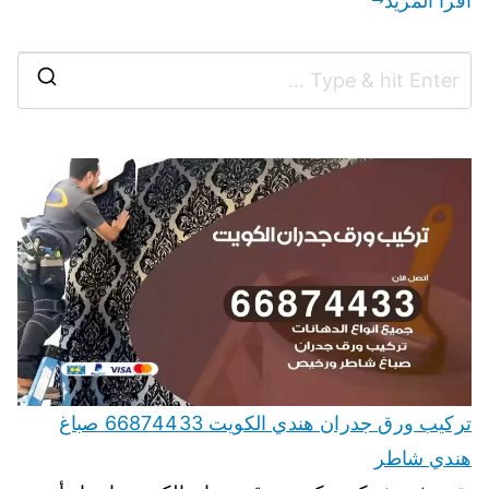
اقرأ المزيد
تركيب ورق جدران هندي الكويت 66874433 صباغ
هندي شاطر