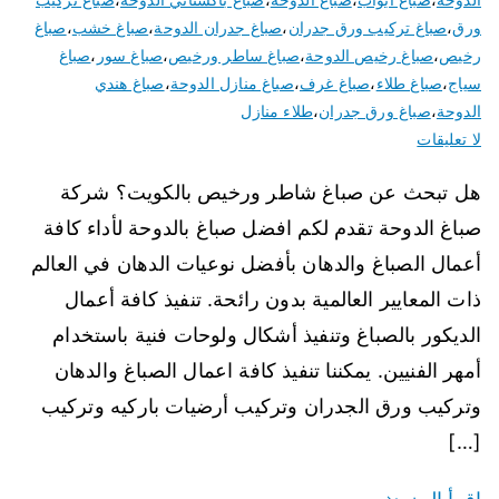
ورق
،
صباغ تركيب ورق جدران
،
صباغ جدران الدوحة
،
صباغ خشب
،
صباغ
رخيص
،
صباغ رخيص الدوحة
،
صباغ ساطر ورخيص
،
صباغ سور
،
صباغ
سياج
،
صباغ طلاء
،
صباغ غرف
،
صباغ منازل الدوحة
،
صباغ هندي
الدوحة
،
صباغ ورق جدران
،
طلاء منازل
لا تعليقات
هل تبحث عن صباغ شاطر ورخيص بالكويت؟ شركة
صباغ الدوحة تقدم لكم افضل صباغ بالدوحة لأداء كافة
أعمال الصباغ والدهان بأفضل نوعيات الدهان في العالم
ذات المعايير العالمية بدون رائحة. تنفيذ كافة أعمال
الديكور بالصباغ وتنفيذ أشكال ولوحات فنية باستخدام
أمهر الفنيين. يمكننا تنفيذ كافة اعمال الصباغ والدهان
وتركيب ورق الجدران وتركيب أرضيات باركيه وتركيب
[…]