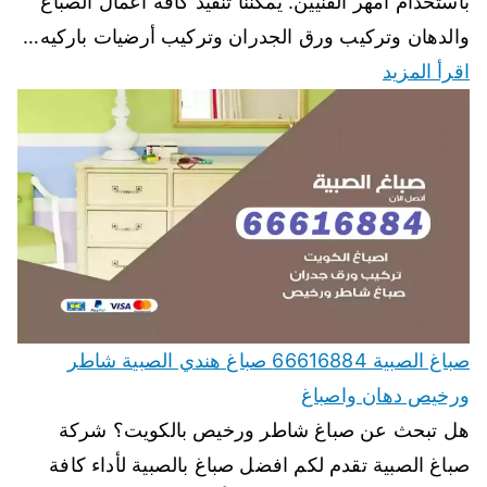
باستخدام أمهر الفنيين. يمكننا تنفيذ كافة اعمال الصباغ
والدهان وتركيب ورق الجدران وتركيب أرضيات باركيه…
اقرأ المزيد
صباغ الصبية 66616884 صباغ هندي الصبية شاطر
ورخيص دهان واصباغ
هل تبحث عن صباغ شاطر ورخيص بالكويت؟ شركة
صباغ الصبية تقدم لكم افضل صباغ بالصبية لأداء كافة