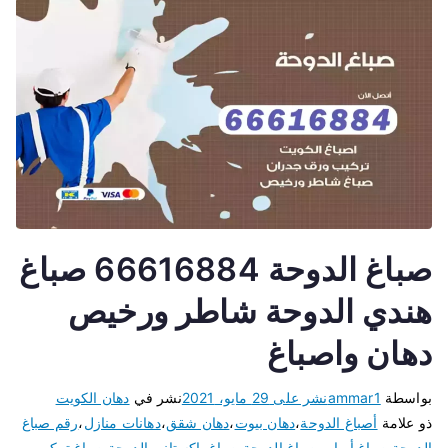
صباغ الدوحة 66616884 صباغ
هندي الدوحة شاطر ورخيص
دهان واصباغ
بواسطة
ammar1
نشر على
29 مايو، 2021
نشر في
دهان الكويت
ذو علامة
أصباغ الدوحة
،
دهان بيوت
،
دهان شقق
،
دهانات منازل
،
رقم صباغ
الدوحة
،
صباغ أبواب
،
صباغ الدوحة
،
صباغ باكستاني الدوحة
،
صباغ تركيب