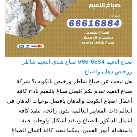
صباغ النعيم 66616884 صباغ هندي النعيم شاطر
ورخيص دهان واصباغ
هل تبحث عن صباغ شاطر ورخيص بالكويت؟ شركة
صباغ النعيم تقدم لكم افضل صباغ بالنعيم لأداء كافة
أعمال اصباغ الكويت والدهان بأفضل نوعيات الدهان في
العالم ذات المعايير العالمية بدون رائحة. تنفيذ كافة
أعمال الديكور بالصباغ وتنفيذ أشكال ولوحات فنية
باستخدام أمهر الفنيين. يمكننا تنفيذ كافة اعمال الصباغ