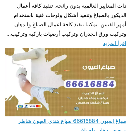
ذات المعايير العالمية بدون رائحة. تنفيذ كافة أعمال
الديكور بالصباغ وتنفيذ أشكال ولوحات فنية باستخدام
أمهر الفنيين. يمكننا تنفيذ كافة اعمال الصباغ والدهان
وتركيب ورق الجدران وتركيب أرضيات باركيه وتركيب…
اقرأ المزيد
صباغ العيون 66616884 صباغ هندي العيون شاطر
ورخيص دهان واصباغ