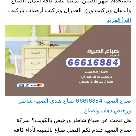
باستخدام أمهر الفنيين. يمكننا تنفيذ كافة اعمال الصباغ
والدهان وتركيب ورق الجدران وتركيب أرضيات باركيه…
اقرأ المزيد
صباغ الصبية 66616884 صباغ هندي الصبية شاطر
ورخيص دهان واصباغ
هل تبحث عن صباغ شاطر ورخيص بالكويت؟ شركة
صباغ الصبية تقدم لكم افضل صباغ بالصبية لأداء كافة