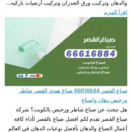
والدهان وتركيب ورق الجدران وتركيب أرضيات باركيه…
اقرأ المزيد
صباغ القصر 66616884 صباغ هندي القصر شاطر
ورخيص دهان واصباغ
هل تبحث عن صباغ شاطر ورخيص بالكويت؟ شركة
صباغ القصر تقدم لكم افضل صباغ بالقصر لأداء كافة
أعمال الصباغ والدهان بأفضل نوعيات الدهان في العالم