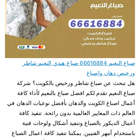
صباغ النعيم 66616884 صباغ هندي النعيم شاطر
ورخيص دهان واصباغ
هل تبحث عن صباغ شاطر ورخيص بالكويت؟ شركة
صباغ النعيم تقدم لكم افضل صباغ بالنعيم لأداء كافة
أعمال اصباغ الكويت والدهان بأفضل نوعيات الدهان في
العالم ذات المعايير العالمية بدون رائحة. تنفيذ كافة
أعمال الديكور بالصباغ وتنفيذ أشكال ولوحات فنية
باستخدام أمهر الفنيين. يمكننا تنفيذ كافة اعمال الصباغ