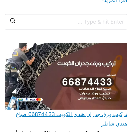
اقرأ المزيد
تركيب ورق جدران هندي الكويت 66874433 صباغ
هندي شاطر