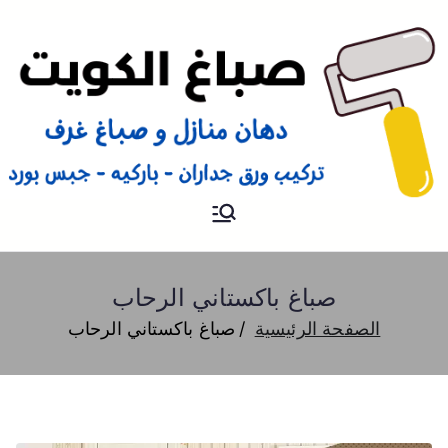
صباغ
صباغ الكويت 66616884 صباغ
هندي رخيص و شاطر دهان
منازل وتركيب ورق جدران
صباغ باكستاني الرحاب
الصفحة الرئيسية
صباغ باكستاني الرحاب