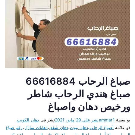
صباغ الرحاب 66616884
صباغ هندي الرحاب شاطر
ورخيص دهان واصباغ
بواسطة
ammar1
نشر على
29 مايو، 2021
نشر في
دهان الكويت
ذو علامة
أصباغ الرحاب
،
دهان بيوت
،
دهان شقق
،
دهانات منازل
،
رقم صباغ
الرحاب
،
صباغ أبواب
،
صباغ الرحاب
،
صباغ باكستاني الرحاب
،
صباغ تركيب