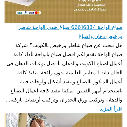
صباغ الواحة 66616884 صباغ هندي الواحة شاطر
ورخيص دهان واصباغ
هل تبحث عن صباغ شاطر ورخيص بالكويت؟ شركة
صباغ الواحة تقدم لكم افضل صباغ بالواحة لأداء كافة
أعمال اصباغ الكويت والدهان بأفضل نوعيات الدهان في
العالم ذات المعايير العالمية بدون رائحة. تنفيذ كافة
أعمال الديكور بالصباغ وتنفيذ أشكال ولوحات فنية
باستخدام أمهر الفنيين. يمكننا تنفيذ كافة اعمال الصباغ
والدهان وتركيب ورق الجدران وتركيب أرضيات باركيه…
اقرأ المزيد