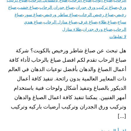
ورق
،
صباغ تركيب ورق جدران
،
صباغ جدران الرحاب
،
صباغ خشب
،
صباغ
رخيص
،
صباغ رخيص الرحاب
،
صباغ ساطر ورخيص
،
صباغ سور
،
صباغ
سياج
،
صباغ طلاء
،
صباغ غرف
،
صباغ منازل الرحاب
،
صباغ هندي
الرحاب
،
صباغ ورق جدران
،
طلاء منازل
لا تعليقات
هل تبحث عن صباغ شاطر ورخيص بالكويت؟ شركة
صباغ الرحاب تقدم لكم افضل صباغ بالرحاب لأداء كافة
أعمال الصباغ والدهان بأفضل نوعيات الدهان في العالم
ذات المعايير العالمية بدون رائحة. تنفيذ كافة أعمال
الديكور بالصباغ وتنفيذ أشكال ولوحات فنية باستخدام
أمهر الفنيين. يمكننا تنفيذ كافة اعمال الصباغ والدهان
وتركيب ورق الجدران وتركيب أرضيات باركيه وتركيب
[…]