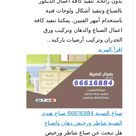
بدون رائحة. تنفيذ كافة أعمال الديكور
بالصباغ وتنفيذ أشكال ولوحات فنية
باستخدام أمهر الفنيين. يمكننا تنفيذ كافة
اعمال الصباغ والدهان وتركيب ورق
الجدران وتركيب أرضيات باركيه…
اقرأ المزيد
صباغ الصبية 66616884 صباغ هندي
الصبية شاطر ورخيص دهان واصباغ
هل تبحث عن صباغ شاطر ورخيص