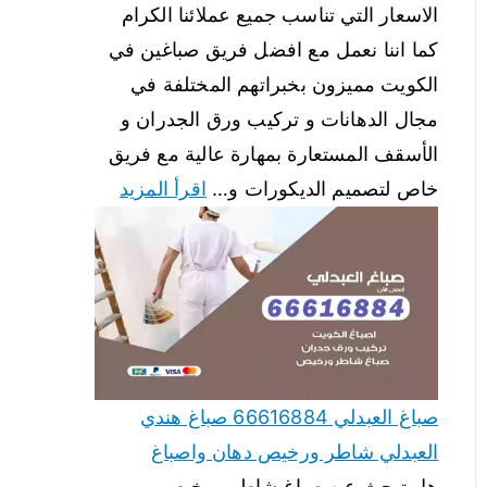
الاسعار التي تناسب جميع عملائنا الكرام
كما اننا نعمل مع افضل فريق صباغين في
الكويت مميزون بخبراتهم المختلفة في
مجال الدهانات و تركيب ورق الجدران و
الأسقف المستعارة بمهارة عالية مع فريق
خاص لتصميم الديكورات و…
اقرأ المزيد
صباغ العبدلي 66616884 صباغ هندي
العبدلي شاطر ورخيص دهان واصباغ
هل تبحث عن صباغ شاطر ورخيص