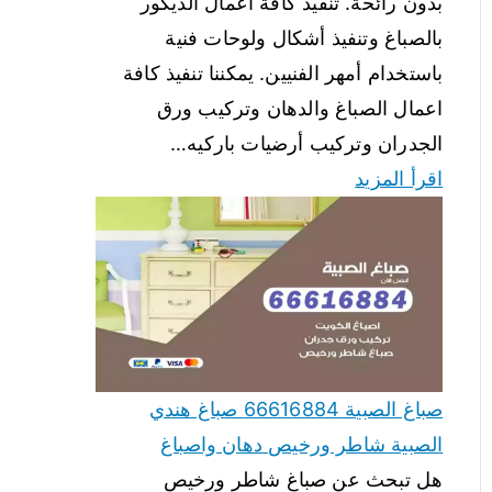
بدون رائحة. تنفيذ كافة أعمال الديكور
بالصباغ وتنفيذ أشكال ولوحات فنية
باستخدام أمهر الفنيين. يمكننا تنفيذ كافة
اعمال الصباغ والدهان وتركيب ورق
الجدران وتركيب أرضيات باركيه…
اقرأ المزيد
صباغ الصبية 66616884 صباغ هندي
الصبية شاطر ورخيص دهان واصباغ
هل تبحث عن صباغ شاطر ورخيص