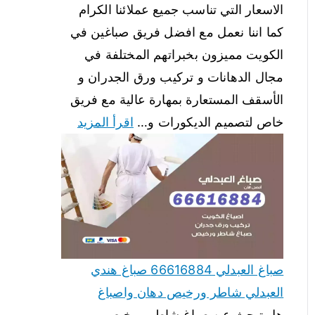
الاسعار التي تناسب جميع عملائنا الكرام
كما اننا نعمل مع افضل فريق صباغين في
الكويت مميزون بخبراتهم المختلفة في
مجال الدهانات و تركيب ورق الجدران و
الأسقف المستعارة بمهارة عالية مع فريق
خاص لتصميم الديكورات و…
اقرأ المزيد
صباغ العبدلي 66616884 صباغ هندي
العبدلي شاطر ورخيص دهان واصباغ
هل تبحث عن صباغ شاطر ورخيص