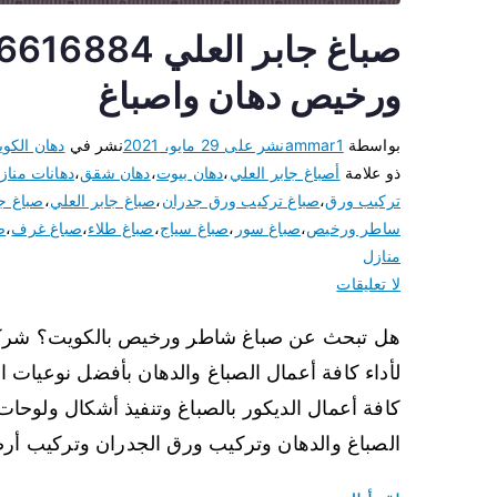
ورخيص دهان واصباغ
بواسطة
ammar1
نشر على
29 مايو، 2021
نشر في
دهان الكو
ذو علامة
أصباغ جابر العلي
،
دهان بيوت
،
دهان شقق
،
دهانات مناز
تركيب ورق
،
صباغ تركيب ورق جدران
،
صباغ جابر العلي
،
صباغ جد
ساطر ورخيص
،
صباغ سور
،
صباغ سياج
،
صباغ طلاء
،
صباغ غرف
،
ص
منازل
لا تعليقات
هل تبحث عن صباغ شاطر ورخيص بالكويت؟ شركة ص
لأداء كافة أعمال الصباغ والدهان بأفضل نوعيات الد
كافة أعمال الديكور بالصباغ وتنفيذ أشكال ولوحات ف
الصباغ والدهان وتركيب ورق الجدران وتركيب أر