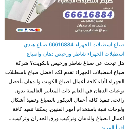
صباغ اسطبلات الجهراء 66616884 صباغ هندي
اسطبلات الجهراء شاطر ورخيص دهان واصباغ
هل تبحث عن صباغ شاطر ورخيص بالكويت؟ شركة
صباغ اسطبلات الجهراء تقدم لكم افضل صباغ باسطبلات
الجهراء لأداء كافة أعمال اصباغ الكويت والدهان بأفضل
نوعيات الدهان في العالم ذات المعايير العالمية بدون
رائحة. تنفيذ كافة أعمال الديكور بالصباغ وتنفيذ أشكال
ولوحات فنية باستخدام أمهر الفنيين. يمكننا تنفيذ كافة
اعمال الصباغ والدهان وتركيب ورق الجدران وتركيب…
اقرأ المزيد