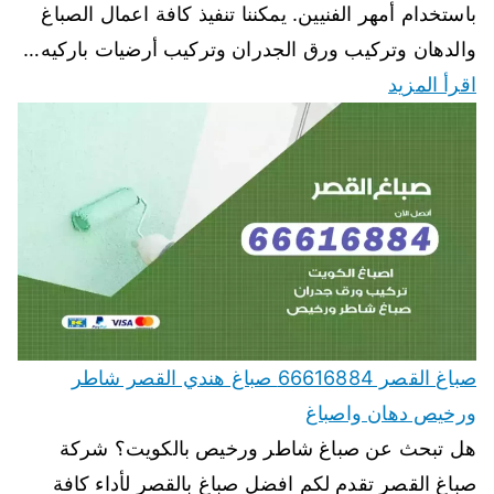
باستخدام أمهر الفنيين. يمكننا تنفيذ كافة اعمال الصباغ
والدهان وتركيب ورق الجدران وتركيب أرضيات باركيه…
اقرأ المزيد
صباغ القصر 66616884 صباغ هندي القصر شاطر
ورخيص دهان واصباغ
هل تبحث عن صباغ شاطر ورخيص بالكويت؟ شركة
صباغ القصر تقدم لكم افضل صباغ بالقصر لأداء كافة