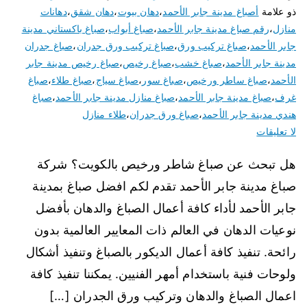
ذو علامة
أصباغ مدينة جابر الأحمد
،
دهان بيوت
،
دهان شقق
،
دهانات
منازل
،
رقم صباغ مدينة جابر الأحمد
،
صباغ أبواب
،
صباغ باكستاني مدينة
جابر الأحمد
،
صباغ تركيب ورق
،
صباغ تركيب ورق جدران
،
صباغ جدران
مدينة جابر الأحمد
،
صباغ خشب
،
صباغ رخيص
،
صباغ رخيص مدينة جابر
الأحمد
،
صباغ ساطر ورخيص
،
صباغ سور
،
صباغ سياج
،
صباغ طلاء
،
صباغ
غرف
،
صباغ مدينة جابر الأحمد
،
صباغ منازل مدينة جابر الأحمد
،
صباغ
هندي مدينة جابر الأحمد
،
صباغ ورق جدران
،
طلاء منازل
لا تعليقات
هل تبحث عن صباغ شاطر ورخيص بالكويت؟ شركة
صباغ مدينة جابر الأحمد تقدم لكم افضل صباغ بمدينة
جابر الأحمد لأداء كافة أعمال الصباغ والدهان بأفضل
نوعيات الدهان في العالم ذات المعايير العالمية بدون
رائحة. تنفيذ كافة أعمال الديكور بالصباغ وتنفيذ أشكال
ولوحات فنية باستخدام أمهر الفنيين. يمكننا تنفيذ كافة
اعمال الصباغ والدهان وتركيب ورق الجدران […]