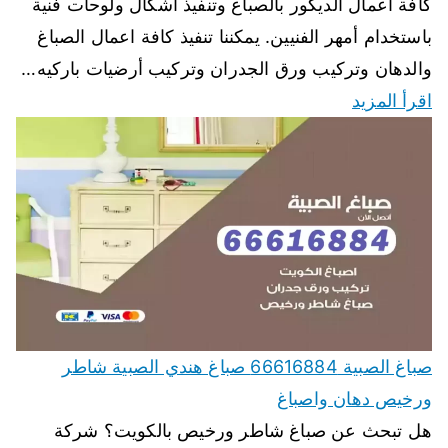
كافة أعمال الديكور بالصباغ وتنفيذ أشكال ولوحات فنية
باستخدام أمهر الفنيين. يمكننا تنفيذ كافة اعمال الصباغ
والدهان وتركيب ورق الجدران وتركيب أرضيات باركيه…
اقرأ المزيد
صباغ الصبية 66616884 صباغ هندي الصبية شاطر
ورخيص دهان واصباغ
هل تبحث عن صباغ شاطر ورخيص بالكويت؟ شركة