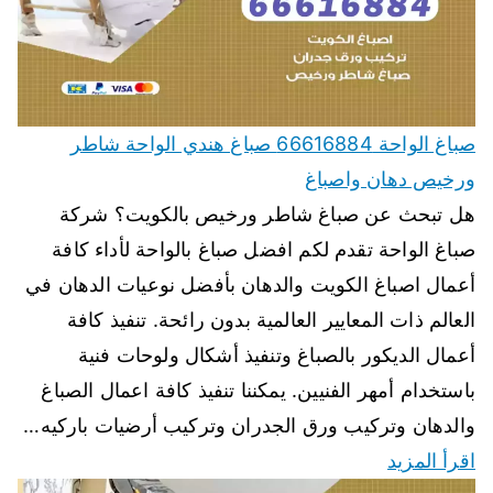
صباغ الواحة 66616884 صباغ هندي الواحة شاطر
ورخيص دهان واصباغ
هل تبحث عن صباغ شاطر ورخيص بالكويت؟ شركة
صباغ الواحة تقدم لكم افضل صباغ بالواحة لأداء كافة
أعمال اصباغ الكويت والدهان بأفضل نوعيات الدهان في
العالم ذات المعايير العالمية بدون رائحة. تنفيذ كافة
أعمال الديكور بالصباغ وتنفيذ أشكال ولوحات فنية
باستخدام أمهر الفنيين. يمكننا تنفيذ كافة اعمال الصباغ
والدهان وتركيب ورق الجدران وتركيب أرضيات باركيه…
اقرأ المزيد