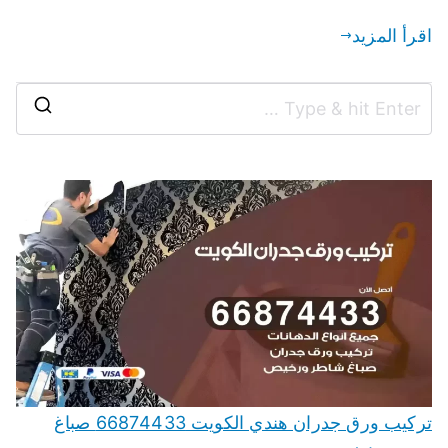
اقرأ المزيد
تركيب ورق جدران هندي الكويت 66874433 صباغ