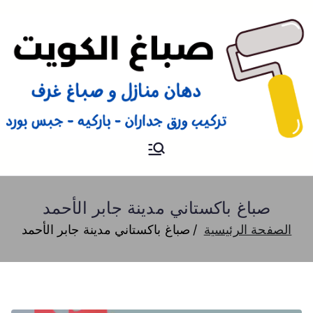
صباغ
صباغ الكويت 66616884 صباغ
هندي رخيص و شاطر دهان
منازل وتركيب ورق جدران
صباغ باكستاني مدينة جابر الأحمد
الصفحة الرئيسية
صباغ باكستاني مدينة جابر الأحمد