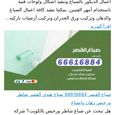
أعمال الديكور بالصباغ وتنفيذ أشكال ولوحات فنية
باستخدام أمهر الفنيين. يمكننا تنفيذ كافة اعمال الصباغ
والدهان وتركيب ورق الجدران وتركيب أرضيات باركيه…
اقرأ المزيد
صباغ القصر 66616884 صباغ هندي القصر شاطر
ورخيص دهان واصباغ
هل تبحث عن صباغ شاطر ورخيص بالكويت؟ شركة