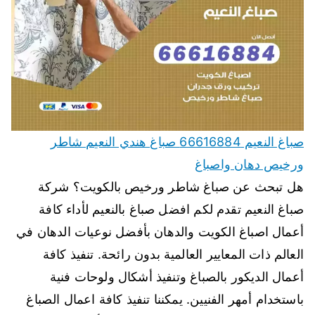
صباغ النعيم 66616884 صباغ هندي النعيم شاطر
ورخيص دهان واصباغ
هل تبحث عن صباغ شاطر ورخيص بالكويت؟ شركة
صباغ النعيم تقدم لكم افضل صباغ بالنعيم لأداء كافة
أعمال اصباغ الكويت والدهان بأفضل نوعيات الدهان في
العالم ذات المعايير العالمية بدون رائحة. تنفيذ كافة
أعمال الديكور بالصباغ وتنفيذ أشكال ولوحات فنية
باستخدام أمهر الفنيين. يمكننا تنفيذ كافة اعمال الصباغ