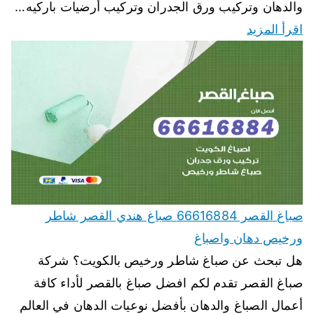
والدهان وتركيب ورق الجدران وتركيب أرضيات باركيه…
اقرأ المزيد
صباغ القصر 66616884 صباغ هندي القصر شاطر
ورخيص دهان واصباغ
هل تبحث عن صباغ شاطر ورخيص بالكويت؟ شركة
صباغ القصر تقدم لكم افضل صباغ بالقصر لأداء كافة
أعمال الصباغ والدهان بأفضل نوعيات الدهان في العالم