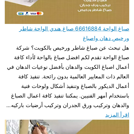
صباغ الواحة 66616884 صباغ هندي الواحة شاطر
ورخيص دهان واصباغ
هل تبحث عن صباغ شاطر ورخيص بالكويت؟ شركة
صباغ الواحة تقدم لكم افضل صباغ بالواحة لأداء كافة
أعمال اصباغ الكويت والدهان بأفضل نوعيات الدهان في
العالم ذات المعايير العالمية بدون رائحة. تنفيذ كافة
أعمال الديكور بالصباغ وتنفيذ أشكال ولوحات فنية
باستخدام أمهر الفنيين. يمكننا تنفيذ كافة اعمال الصباغ
والدهان وتركيب ورق الجدران وتركيب أرضيات باركيه…
اقرأ المزيد