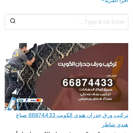
اقرأ المزيد
تركيب ورق جدران هندي الكويت 66874433 صباغ
هندي شاطر