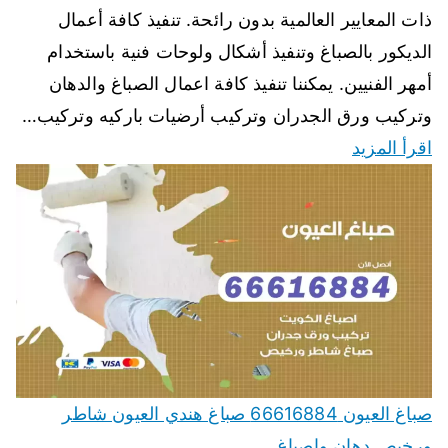
ذات المعايير العالمية بدون رائحة. تنفيذ كافة أعمال
الديكور بالصباغ وتنفيذ أشكال ولوحات فنية باستخدام
أمهر الفنيين. يمكننا تنفيذ كافة اعمال الصباغ والدهان
وتركيب ورق الجدران وتركيب أرضيات باركيه وتركيب…
اقرأ المزيد
صباغ العيون 66616884 صباغ هندي العيون شاطر
ورخيص دهان واصباغ