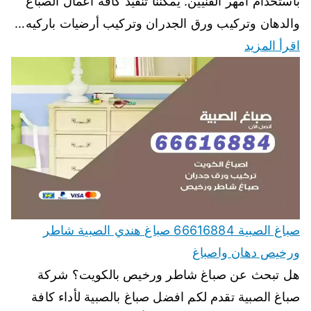
باستخدام أمهر الفنيين. يمكننا تنفيذ كافة اعمال الصباغ
والدهان وتركيب ورق الجدران وتركيب أرضيات باركيه…
اقرأ المزيد
صباغ الصبية 66616884 صباغ هندي الصبية شاطر
ورخيص دهان واصباغ
هل تبحث عن صباغ شاطر ورخيص بالكويت؟ شركة
صباغ الصبية تقدم لكم افضل صباغ بالصبية لأداء كافة