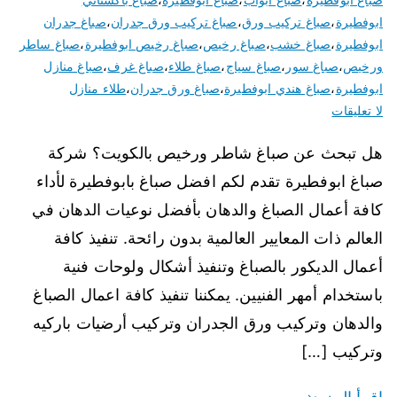
ابوفطيرة
،
صباغ تركيب ورق
،
صباغ تركيب ورق جدران
،
صباغ جدران
ابوفطيرة
،
صباغ خشب
،
صباغ رخيص
،
صباغ رخيص ابوفطيرة
،
صباغ ساطر
ورخيص
،
صباغ سور
،
صباغ سياج
،
صباغ طلاء
،
صباغ غرف
،
صباغ منازل
ابوفطيرة
،
صباغ هندي ابوفطيرة
،
صباغ ورق جدران
،
طلاء منازل
لا تعليقات
هل تبحث عن صباغ شاطر ورخيص بالكويت؟ شركة
صباغ ابوفطيرة تقدم لكم افضل صباغ بابوفطيرة لأداء
كافة أعمال الصباغ والدهان بأفضل نوعيات الدهان في
العالم ذات المعايير العالمية بدون رائحة. تنفيذ كافة
أعمال الديكور بالصباغ وتنفيذ أشكال ولوحات فنية
باستخدام أمهر الفنيين. يمكننا تنفيذ كافة اعمال الصباغ
والدهان وتركيب ورق الجدران وتركيب أرضيات باركيه
وتركيب […]