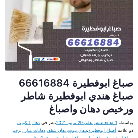
صباغ ابوفطيرة 66616884
صباغ هندي ابوفطيرة شاطر
ورخيص دهان واصباغ
بواسطة
ammar1
نشر على
29 مايو، 2021
نشر في
دهان الكويت
ذو علامة
أصباغ ابوفطيرة
،
دهان بيوت
،
دهان شقق
،
دهانات منازل
،
رقم
صباغ ابوفطيرة
،
صباغ أبواب
،
صباغ ابوفطيرة
،
صباغ باكستاني