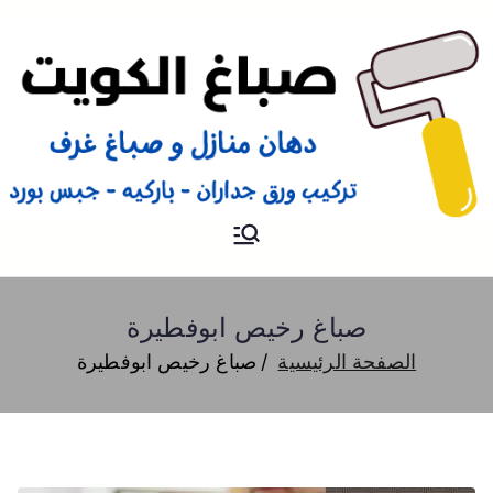
صباغ
صباغ الكويت 66616884 صباغ
هندي رخيص و شاطر دهان
منازل وتركيب ورق جدران
صباغ رخيص ابوفطيرة
الصفحة الرئيسية
صباغ رخيص ابوفطيرة