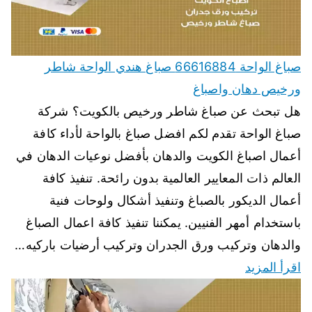
صباغ الواحة 66616884 صباغ هندي الواحة شاطر
ورخيص دهان واصباغ
هل تبحث عن صباغ شاطر ورخيص بالكويت؟ شركة
صباغ الواحة تقدم لكم افضل صباغ بالواحة لأداء كافة
أعمال اصباغ الكويت والدهان بأفضل نوعيات الدهان في
العالم ذات المعايير العالمية بدون رائحة. تنفيذ كافة
أعمال الديكور بالصباغ وتنفيذ أشكال ولوحات فنية
باستخدام أمهر الفنيين. يمكننا تنفيذ كافة اعمال الصباغ
والدهان وتركيب ورق الجدران وتركيب أرضيات باركيه…
اقرأ المزيد