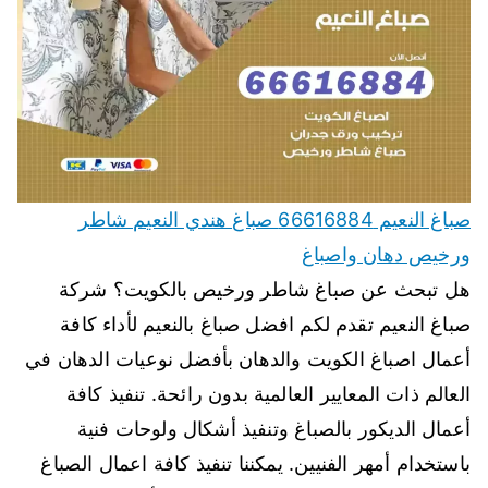
صباغ النعيم 66616884 صباغ هندي النعيم شاطر
ورخيص دهان واصباغ
هل تبحث عن صباغ شاطر ورخيص بالكويت؟ شركة
صباغ النعيم تقدم لكم افضل صباغ بالنعيم لأداء كافة
أعمال اصباغ الكويت والدهان بأفضل نوعيات الدهان في
العالم ذات المعايير العالمية بدون رائحة. تنفيذ كافة
أعمال الديكور بالصباغ وتنفيذ أشكال ولوحات فنية
باستخدام أمهر الفنيين. يمكننا تنفيذ كافة اعمال الصباغ