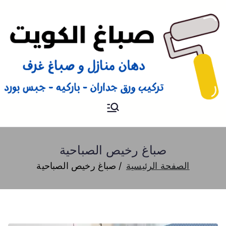
صباغ
صباغ الكويت 66616884 صباغ
هندي رخيص و شاطر دهان
منازل وتركيب ورق جدران
صباغ رخيص الصباحية
الصفحة الرئيسية
صباغ رخيص الصباحية