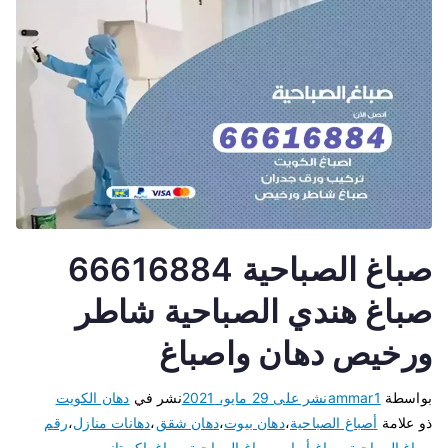
صباغ الصباحية 66616884
صباغ هندي الصباحية شاطر
ورخيص دهان واصباغ
بواسطة
ammar1
نشر على
29 مايو، 2021
نشر في
دهان الكويت
ذو علامة
أصباغ الصباحية
،
دهان بيوت
،
دهان شقق
،
دهانات منازل
،
رقم
صباغ الصباحية
،
صباغ أبواب
،
صباغ الصباحية
،
صباغ باكستاني