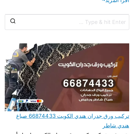
اقرأ المزيد
تركيب ورق جدران هندي الكويت 66874433 صباغ
هندي شاطر