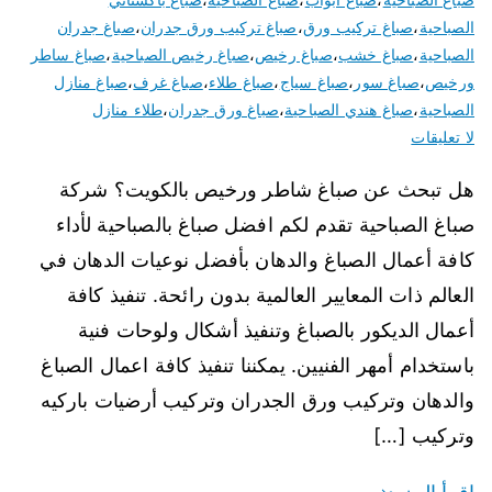
الصباحية
،
صباغ تركيب ورق
،
صباغ تركيب ورق جدران
،
صباغ جدران
الصباحية
،
صباغ خشب
،
صباغ رخيص
،
صباغ رخيص الصباحية
،
صباغ ساطر
ورخيص
،
صباغ سور
،
صباغ سياج
،
صباغ طلاء
،
صباغ غرف
،
صباغ منازل
الصباحية
،
صباغ هندي الصباحية
،
صباغ ورق جدران
،
طلاء منازل
لا تعليقات
هل تبحث عن صباغ شاطر ورخيص بالكويت؟ شركة
صباغ الصباحية تقدم لكم افضل صباغ بالصباحية لأداء
كافة أعمال الصباغ والدهان بأفضل نوعيات الدهان في
العالم ذات المعايير العالمية بدون رائحة. تنفيذ كافة
أعمال الديكور بالصباغ وتنفيذ أشكال ولوحات فنية
باستخدام أمهر الفنيين. يمكننا تنفيذ كافة اعمال الصباغ
والدهان وتركيب ورق الجدران وتركيب أرضيات باركيه
وتركيب […]