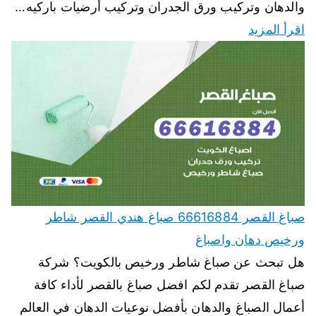
والدهان وتركيب ورق الجدران وتركيب أرضيات باركيه…
اقرأ المزيد
صباغ القصر 66616884 صباغ هندي القصر شاطر
ورخيص دهان واصباغ
هل تبحث عن صباغ شاطر ورخيص بالكويت؟ شركة
صباغ القصر تقدم لكم افضل صباغ بالقصر لأداء كافة
أعمال الصباغ والدهان بأفضل نوعيات الدهان في العالم