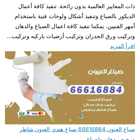
ذات المعايير العالمية بدون رائحة. تنفيذ كافة أعمال
الديكور بالصباغ وتنفيذ أشكال ولوحات فنية باستخدام
أمهر الفنيين. يمكننا تنفيذ كافة اعمال الصباغ والدهان
وتركيب ورق الجدران وتركيب أرضيات باركيه وتركيب…
اقرأ المزيد
صباغ العيون 66616884 صباغ هندي العيون شاطر
ورخيص دهان واصباغ