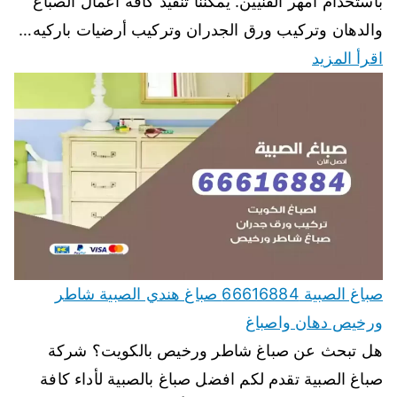
باستخدام أمهر الفنيين. يمكننا تنفيذ كافة اعمال الصباغ
والدهان وتركيب ورق الجدران وتركيب أرضيات باركيه…
اقرأ المزيد
صباغ الصبية 66616884 صباغ هندي الصبية شاطر
ورخيص دهان واصباغ
هل تبحث عن صباغ شاطر ورخيص بالكويت؟ شركة
صباغ الصبية تقدم لكم افضل صباغ بالصبية لأداء كافة