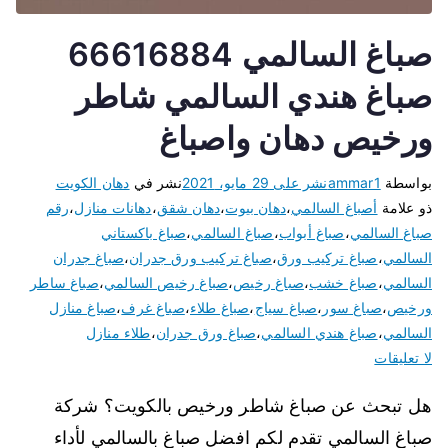
صباغ السالمي 66616884
صباغ هندي السالمي شاطر
ورخيص دهان واصباغ
بواسطة
ammar1
نشر على
29 مايو، 2021
نشر في
دهان الكويت
ذو علامة
أصباغ السالمي
،
دهان بيوت
،
دهان شقق
،
دهانات منازل
،
رقم
صباغ السالمي
،
صباغ أبواب
،
صباغ السالمي
،
صباغ باكستاني
السالمي
،
صباغ تركيب ورق
،
صباغ تركيب ورق جدران
،
صباغ جدران
السالمي
،
صباغ خشب
،
صباغ رخيص
،
صباغ رخيص السالمي
،
صباغ ساطر
ورخيص
،
صباغ سور
،
صباغ سياج
،
صباغ طلاء
،
صباغ غرف
،
صباغ منازل
السالمي
،
صباغ هندي السالمي
،
صباغ ورق جدران
،
طلاء منازل
لا تعليقات
هل تبحث عن صباغ شاطر ورخيص بالكويت؟ شركة
صباغ السالمي تقدم لكم افضل صباغ بالسالمي لأداء