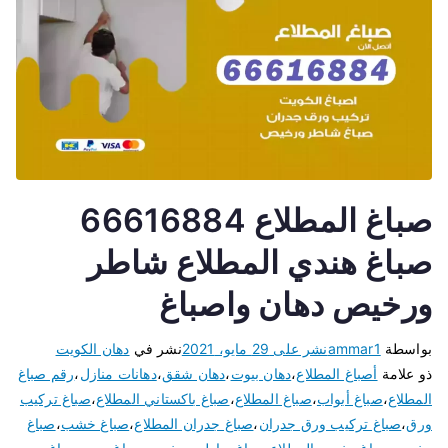
صباغ المطلاع 66616884
صباغ هندي المطلاع شاطر
ورخيص دهان واصباغ
بواسطة
ammar1
نشر على
29 مايو، 2021
نشر في
دهان الكويت
ذو علامة
أصباغ المطلاع
،
دهان بيوت
،
دهان شقق
،
دهانات منازل
،
رقم صباغ
المطلاع
،
صباغ أبواب
،
صباغ المطلاع
،
صباغ باكستاني المطلاع
،
صباغ تركيب
ورق
،
صباغ تركيب ورق جدران
،
صباغ جدران المطلاع
،
صباغ خشب
،
صباغ