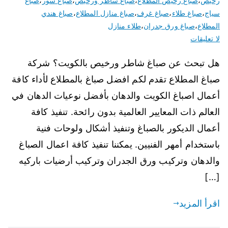
رخيص
،
صباغ رخيص المطلاع
،
صباغ ساطر ورخيص
،
صباغ سور
،
صباغ
سياج
،
صباغ طلاء
،
صباغ غرف
،
صباغ منازل المطلاع
،
صباغ هندي
المطلاع
،
صباغ ورق جدران
،
طلاء منازل
لا تعليقات
هل تبحث عن صباغ شاطر ورخيص بالكويت؟ شركة
صباغ المطلاع تقدم لكم افضل صباغ بالمطلاع لأداء كافة
أعمال اصباغ الكويت والدهان بأفضل نوعيات الدهان في
العالم ذات المعايير العالمية بدون رائحة. تنفيذ كافة
أعمال الديكور بالصباغ وتنفيذ أشكال ولوحات فنية
باستخدام أمهر الفنيين. يمكننا تنفيذ كافة اعمال الصباغ
والدهان وتركيب ورق الجدران وتركيب أرضيات باركيه
[…]
اقرأ المزيد