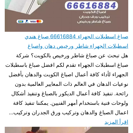
صباغ اسطبلات الجهراء 66616884 صباغ هندي
اسطبلات الجهراء شاطر ورخيص دهان واصباغ
هل تبحث عن صباغ شاطر ورخيص بالكويت؟ شركة
صباغ اسطبلات الجهراء تقدم لكم افضل صباغ باسطبلات
الجهراء لأداء كافة أعمال اصباغ الكويت والدهان بأفضل
نوعيات الدهان في العالم ذات المعايير العالمية بدون
رائحة. تنفيذ كافة أعمال الديكور بالصباغ وتنفيذ أشكال
ولوحات فنية باستخدام أمهر الفنيين. يمكننا تنفيذ كافة
اعمال الصباغ والدهان وتركيب ورق الجدران وتركيب…
اقرأ المزيد