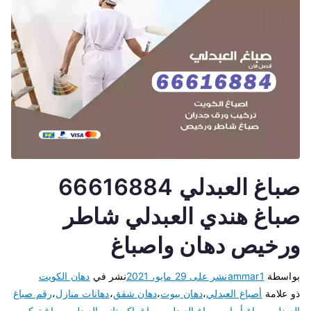
صباغ العبدلي 66616884
صباغ هندي العبدلي شاطر
ورخيص دهان واصباغ
بواسطة
ammar1
نشر على
29 مايو، 2021
نشر في
دهان الكويت
ذو علامة
أصباغ العبدلي
،
دهان بيوت
،
دهان شقق
،
دهانات منازل
،
رقم صباغ
العبدلي
،
صباغ أبواب
،
صباغ العبدلي
،
صباغ باكستاني العبدلي
،
صباغ تركيب