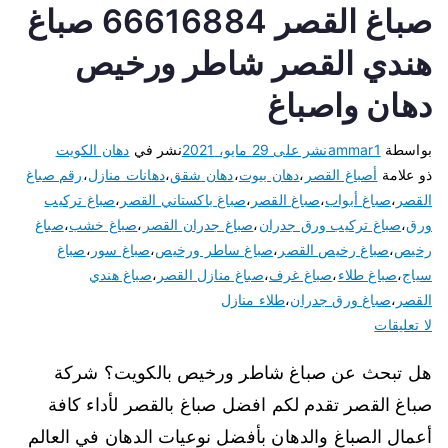
صباغ القصر 66616884 صباغ
هندي القصر شاطر ورخيص
دهان واصباغ
بواسطة
ammar1
نشر على
29 مايو، 2021
نشر في
دهان الكويت
ذو علامة
أصباغ القصر
،
دهان بيوت
،
دهان شقق
،
دهانات منازل
،
رقم صباغ
القصر
،
صباغ أبواب
،
صباغ القصر
،
صباغ باكستاني القصر
،
صباغ تركيب
ورق
،
صباغ تركيب ورق جدران
،
صباغ جدران القصر
،
صباغ خشب
،
صباغ
رخيص
،
صباغ رخيص القصر
،
صباغ ساطر ورخيص
،
صباغ سور
،
صباغ
سياج
،
صباغ طلاء
،
صباغ غرف
،
صباغ منازل القصر
،
صباغ هندي
القصر
،
صباغ ورق جدران
،
طلاء منازل
لا تعليقات
هل تبحث عن صباغ شاطر ورخيص بالكويت؟ شركة
صباغ القصر تقدم لكم افضل صباغ بالقصر لأداء كافة
أعمال الصباغ والدهان بأفضل نوعيات الدهان في العالم