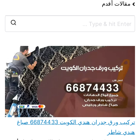
مقالات أقدم
تركيب ورق جدران هندي الكويت 66874433 صباغ
هندي شاطر