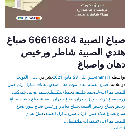
صباغ الصبية 66616884 صباغ
هندي الصبية شاطر ورخيص
دهان واصباغ
بواسطة
ammar1
نشر على
29 مايو، 2021
نشر في
دهان الكويت
ذو علامة
أصباغ الصبية
،
دهان بيوت
،
دهان شقق
،
دهانات منازل
،
رقم صباغ
الصبية
،
صباغ أبواب
،
صباغ الصبية
،
صباغ باكستاني الصبية
،
صباغ تركيب
ورق
،
صباغ تركيب ورق جدران
،
صباغ جدران الصبية
،
صباغ خشب
،
صباغ
رخيص
،
صباغ رخيص الصبية
،
صباغ ساطر ورخيص
،
صباغ سور
،
صباغ
سياج
،
صباغ طلاء
،
صباغ غرف
،
صباغ منازل الصبية
،
صباغ هندي
الصبية
،
صباغ ورق جدران
،
طلاء منازل
لا تعليقات