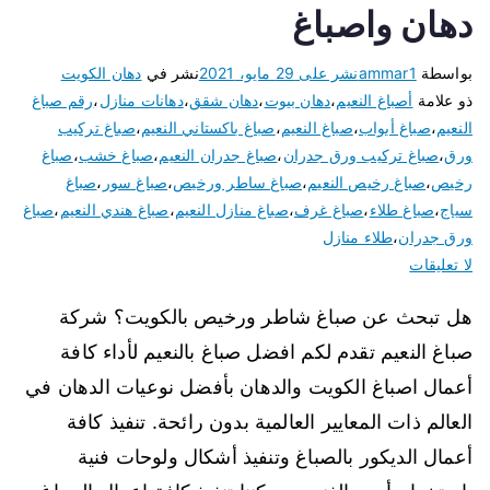
دهان واصباغ
بواسطة
ammar1
نشر على
29 مايو، 2021
نشر في
دهان الكويت
ذو علامة
أصباغ النعيم
،
دهان بيوت
،
دهان شقق
،
دهانات منازل
،
رقم صباغ
النعيم
،
صباغ أبواب
،
صباغ النعيم
،
صباغ باكستاني النعيم
،
صباغ تركيب
ورق
،
صباغ تركيب ورق جدران
،
صباغ جدران النعيم
،
صباغ خشب
،
صباغ
رخيص
،
صباغ رخيص النعيم
،
صباغ ساطر ورخيص
،
صباغ سور
،
صباغ
سياج
،
صباغ طلاء
،
صباغ غرف
،
صباغ منازل النعيم
،
صباغ هندي النعيم
،
صباغ
ورق جدران
،
طلاء منازل
لا تعليقات
هل تبحث عن صباغ شاطر ورخيص بالكويت؟ شركة
صباغ النعيم تقدم لكم افضل صباغ بالنعيم لأداء كافة
أعمال اصباغ الكويت والدهان بأفضل نوعيات الدهان في
العالم ذات المعايير العالمية بدون رائحة. تنفيذ كافة
أعمال الديكور بالصباغ وتنفيذ أشكال ولوحات فنية