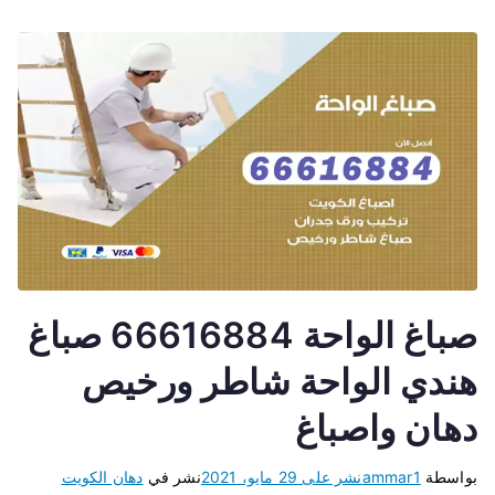
صباغ الواحة 66616884 صباغ
هندي الواحة شاطر ورخيص
دهان واصباغ
بواسطة
ammar1
نشر على
29 مايو، 2021
نشر في
دهان الكويت