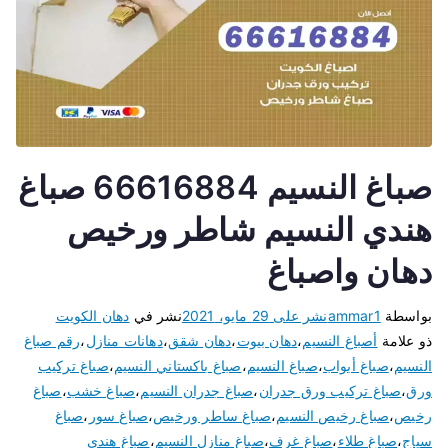
صباغ النسيم 66616884 صباغ
هندي النسيم شاطر ورخيص
دهان واصباغ
بواسطة
ammar1
نشر على
29 مايو، 2021
نشر في
دهان الكويت
ذو علامة
أصباغ النسيم
،
دهان بيوت
،
دهان شقق
،
دهانات منازل
،
رقم صباغ
النسيم
،
صباغ أبواب
،
صباغ النسيم
،
صباغ باكستاني النسيم
،
صباغ تركيب
ورق
،
صباغ تركيب ورق جدران
،
صباغ جدران النسيم
،
صباغ خشب
،
صباغ
رخيص
،
صباغ رخيص النسيم
،
صباغ ساطر ورخيص
،
صباغ سور
،
صباغ
سياج
،
صباغ طلاء
،
صباغ غرف
،
صباغ منازل النسيم
،
صباغ هندي