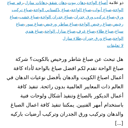
ذو علامة
أصباغ الواحة
،
دهان بيوت
،
دهان شقق
،
دهانات منازل
،
رقم صباغ
الواحة
،
صباغ أبواب
،
صباغ الواحة
،
صباغ باكستاني الواحة
،
صباغ تركيب
ورق
،
صباغ تركيب ورق جدران
،
صباغ جدران الواحة
،
صباغ خشب
،
صباغ
رخيص
،
صباغ رخيص الواحة
،
صباغ ساطر ورخيص
،
صباغ سور
،
صباغ
سياج
،
صباغ طلاء
،
صباغ غرف
،
صباغ منازل الواحة
،
صباغ هندي
الواحة
،
صباغ ورق جدران
،
طلاء منازل
لا تعليقات
هل تبحث عن صباغ شاطر ورخيص بالكويت؟ شركة
صباغ الواحة تقدم لكم افضل صباغ بالواحة لأداء كافة
أعمال اصباغ الكويت والدهان بأفضل نوعيات الدهان في
العالم ذات المعايير العالمية بدون رائحة. تنفيذ كافة
أعمال الديكور بالصباغ وتنفيذ أشكال ولوحات فنية
باستخدام أمهر الفنيين. يمكننا تنفيذ كافة اعمال الصباغ
والدهان وتركيب ورق الجدران وتركيب أرضيات باركيه
[…]