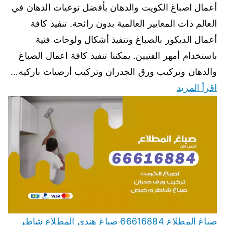
أعمال اصباغ الكويت والدهان بأفضل نوعيات الدهان في
العالم ذات المعايير العالمية بدون رائحة. تنفيذ كافة
أعمال الديكور بالصباغ وتنفيذ أشكال ولوحات فنية
باستخدام أمهر الفنيين. يمكننا تنفيذ كافة اعمال الصباغ
والدهان وتركيب ورق الجدران وتركيب أرضيات باركيه…
اقرأ المزيد
صباغ المطلاع 66616884 صباغ هندي المطلاع شاطر