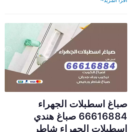
اقرأ المزيد
صباغ اسطبلات الجهراء
66616884 صباغ هندي
اسطبلات الجهراء شاطر