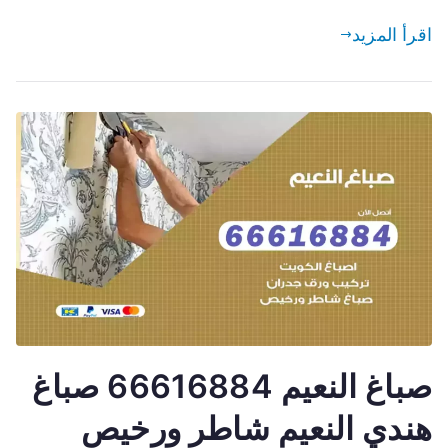
اقرأ المزيد
صباغ النعيم 66616884 صباغ
هندي النعيم شاطر ورخيص