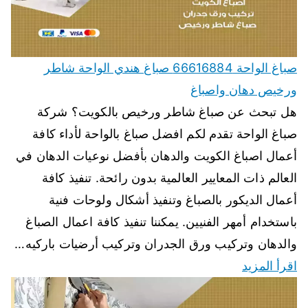
صباغ الواحة 66616884 صباغ هندي الواحة شاطر
ورخيص دهان واصباغ
هل تبحث عن صباغ شاطر ورخيص بالكويت؟ شركة
صباغ الواحة تقدم لكم افضل صباغ بالواحة لأداء كافة
أعمال اصباغ الكويت والدهان بأفضل نوعيات الدهان في
العالم ذات المعايير العالمية بدون رائحة. تنفيذ كافة
أعمال الديكور بالصباغ وتنفيذ أشكال ولوحات فنية
باستخدام أمهر الفنيين. يمكننا تنفيذ كافة اعمال الصباغ
والدهان وتركيب ورق الجدران وتركيب أرضيات باركيه…
اقرأ المزيد