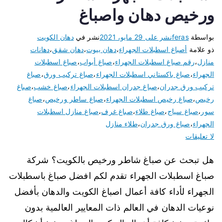
ورخيص دهان واصباغ
بواسطة
feras
نشر على
29 مايو، 2021
نشر في
دهان الكويت
ذو علامة
أصباغ اسطبلات الجهراء
،
دهان بيوت
،
دهان شقق
،
دهانات
منازل
،
رقم صباغ اسطبلات الجهراء
،
صباغ أبواب
،
صباغ اسطبلات
الجهراء
،
صباغ باكستاني اسطبلات الجهراء
،
صباغ تركيب ورق
،
صباغ
تركيب ورق جدران
،
صباغ جدران اسطبلات الجهراء
،
صباغ خشب
،
صباغ
رخيص
،
صباغ رخيص اسطبلات الجهراء
،
صباغ ساطر ورخيص
،
صباغ
سور
،
صباغ سياج
،
صباغ طلاء
،
صباغ غرف
،
صباغ منازل اسطبلات
الجهراء
،
صباغ ورق جدران
،
طلاء منازل
لا تعليقات
هل تبحث عن صباغ شاطر ورخيص بالكويت؟ شركة
صباغ اسطبلات الجهراء تقدم لكم افضل صباغ باسطبلات
الجهراء لأداء كافة أعمال اصباغ الكويت والدهان بأفضل
نوعيات الدهان في العالم ذات المعايير العالمية بدون