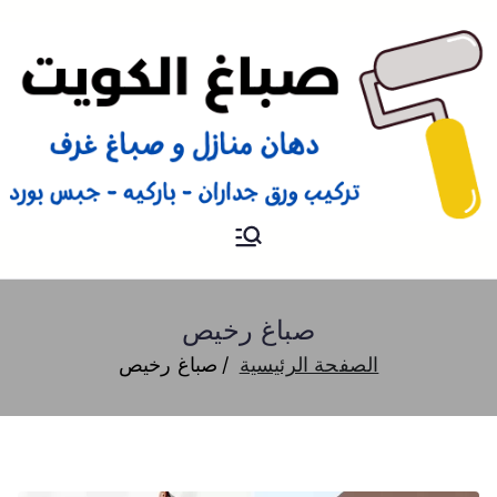
صباغ
صباغ الكويت 66616884 صباغ
هندي رخيص و شاطر دهان
منازل وتركيب ورق جدران
صباغ رخيص
الصفحة الرئيسية
صباغ رخيص