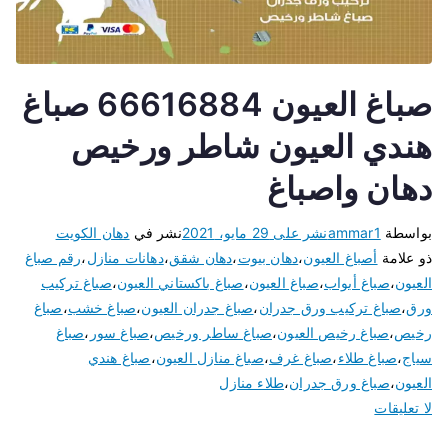
صباغ العيون 66616884 صباغ
هندي العيون شاطر ورخيص
دهان واصباغ
بواسطة
ammar1
نشر على
29 مايو، 2021
نشر في
دهان الكويت
ذو علامة
أصباغ العيون
،
دهان بيوت
،
دهان شقق
،
دهانات منازل
،
رقم صباغ
العيون
،
صباغ أبواب
،
صباغ العيون
،
صباغ باكستاني العيون
،
صباغ تركيب
ورق
،
صباغ تركيب ورق جدران
،
صباغ جدران العيون
،
صباغ خشب
،
صباغ
رخيص
،
صباغ رخيص العيون
،
صباغ ساطر ورخيص
،
صباغ سور
،
صباغ
سياج
،
صباغ طلاء
،
صباغ غرف
،
صباغ منازل العيون
،
صباغ هندي
العيون
،
صباغ ورق جدران
،
طلاء منازل
لا تعليقات