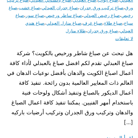
ورق
،
صباغ تركيب ورق جدران
،
صباغ جدران العبدلي
،
صباغ خشب
،
صباغ
رخيص
،
صباغ رخيص العبدلي
،
صباغ ساطر ورخيص
،
صباغ سور
،
صباغ
سياج
،
صباغ طلاء
،
صباغ غرف
،
صباغ منازل العبدلي
،
صباغ هندي
العبدلي
،
صباغ ورق جدران
،
طلاء منازل
لا تعليقات
هل تبحث عن صباغ شاطر ورخيص بالكويت؟ شركة
صباغ العبدلي تقدم لكم افضل صباغ بالعبدلي لأداء كافة
أعمال اصباغ الكويت والدهان بأفضل نوعيات الدهان في
العالم ذات المعايير العالمية بدون رائحة. تنفيذ كافة
أعمال الديكور بالصباغ وتنفيذ أشكال ولوحات فنية
باستخدام أمهر الفنيين. يمكننا تنفيذ كافة اعمال الصباغ
والدهان وتركيب ورق الجدران وتركيب أرضيات باركيه
[…]