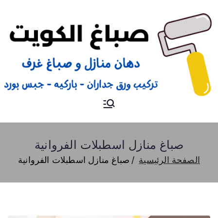
صباغ
صباغ الكويت 66616884 صباغ
هندي رخيص و شاطر دهان
منازل وتركيب ورق جدران
صباغ منازل اسطبلات الفروانية
الصفحة الرئيسية
صباغ منازل اسطبلات الفروانية