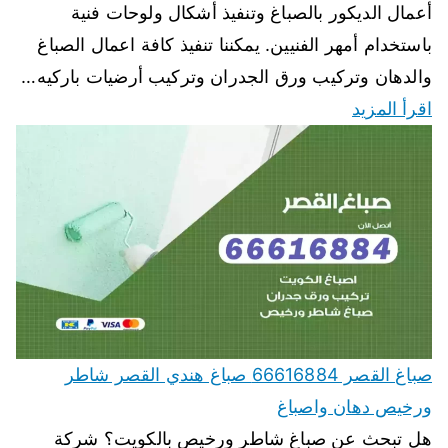
أعمال الديكور بالصباغ وتنفيذ أشكال ولوحات فنية
باستخدام أمهر الفنيين. يمكننا تنفيذ كافة اعمال الصباغ
والدهان وتركيب ورق الجدران وتركيب أرضيات باركيه…
اقرأ المزيد
صباغ القصر 66616884 صباغ هندي القصر شاطر
ورخيص دهان واصباغ
هل تبحث عن صباغ شاطر ورخيص بالكويت؟ شركة