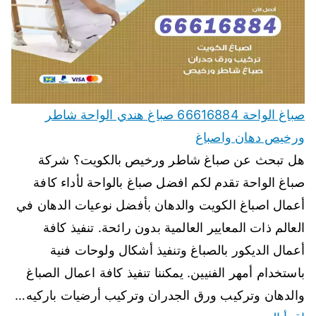
صباغ الواحة 66616884 صباغ هندي الواحة شاطر
ورخيص دهان واصباغ
هل تبحث عن صباغ شاطر ورخيص بالكويت؟ شركة
صباغ الواحة تقدم لكم افضل صباغ بالواحة لأداء كافة
أعمال اصباغ الكويت والدهان بأفضل نوعيات الدهان في
العالم ذات المعايير العالمية بدون رائحة. تنفيذ كافة
أعمال الديكور بالصباغ وتنفيذ أشكال ولوحات فنية
باستخدام أمهر الفنيين. يمكننا تنفيذ كافة اعمال الصباغ
والدهان وتركيب ورق الجدران وتركيب أرضيات باركيه…