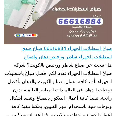
صباغ اسطبلات الجهراء 66616884 صباغ هندي
اسطبلات الجهراء شاطر ورخيص دهان واصباغ
هل تبحث عن صباغ شاطر ورخيص بالكويت؟ شركة
صباغ اسطبلات الجهراء تقدم لكم افضل صباغ باسطبلات
الجهراء لأداء كافة أعمال اصباغ الكويت والدهان بأفضل
نوعيات الدهان في العالم ذات المعايير العالمية بدون
رائحة. تنفيذ كافة أعمال الديكور بالصباغ وتنفيذ أشكال
ولوحات فنية باستخدام أمهر الفنيين. يمكننا تنفيذ كافة
اعمال الصباغ والدهان وتركيب ورق الجدران وتركيب…