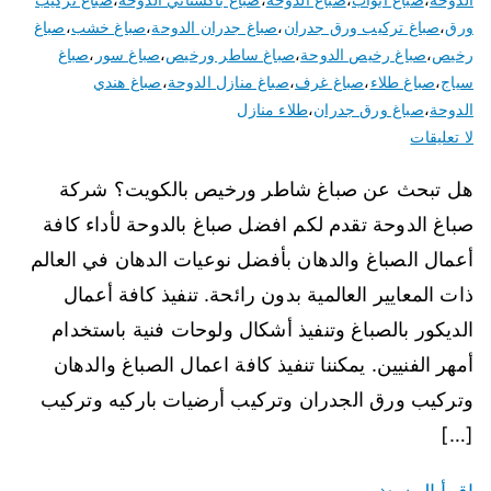
ورق
،
صباغ تركيب ورق جدران
،
صباغ جدران الدوحة
،
صباغ خشب
،
صباغ
رخيص
،
صباغ رخيص الدوحة
،
صباغ ساطر ورخيص
،
صباغ سور
،
صباغ
سياج
،
صباغ طلاء
،
صباغ غرف
،
صباغ منازل الدوحة
،
صباغ هندي
الدوحة
،
صباغ ورق جدران
،
طلاء منازل
لا تعليقات
هل تبحث عن صباغ شاطر ورخيص بالكويت؟ شركة
صباغ الدوحة تقدم لكم افضل صباغ بالدوحة لأداء كافة
أعمال الصباغ والدهان بأفضل نوعيات الدهان في العالم
ذات المعايير العالمية بدون رائحة. تنفيذ كافة أعمال
الديكور بالصباغ وتنفيذ أشكال ولوحات فنية باستخدام
أمهر الفنيين. يمكننا تنفيذ كافة اعمال الصباغ والدهان
وتركيب ورق الجدران وتركيب أرضيات باركيه وتركيب
[…]