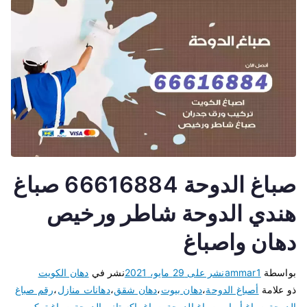
صباغ الدوحة 66616884 صباغ
هندي الدوحة شاطر ورخيص
دهان واصباغ
بواسطة
ammar1
نشر على
29 مايو، 2021
نشر في
دهان الكويت
ذو علامة
أصباغ الدوحة
،
دهان بيوت
،
دهان شقق
،
دهانات منازل
،
رقم صباغ
الدوحة
،
صباغ أبواب
،
صباغ الدوحة
،
صباغ باكستاني الدوحة
،
صباغ تركيب