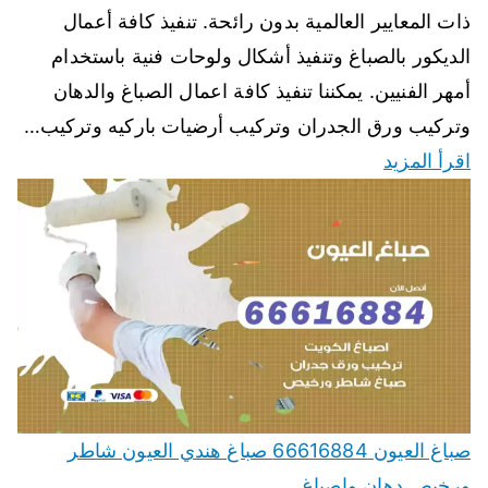
ذات المعايير العالمية بدون رائحة. تنفيذ كافة أعمال
الديكور بالصباغ وتنفيذ أشكال ولوحات فنية باستخدام
أمهر الفنيين. يمكننا تنفيذ كافة اعمال الصباغ والدهان
وتركيب ورق الجدران وتركيب أرضيات باركيه وتركيب…
اقرأ المزيد
صباغ العيون 66616884 صباغ هندي العيون شاطر
ورخيص دهان واصباغ