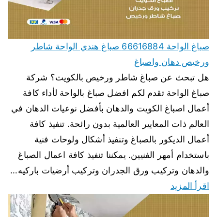
صباغ الواحة 66616884 صباغ هندي الواحة شاطر
ورخيص دهان واصباغ
هل تبحث عن صباغ شاطر ورخيص بالكويت؟ شركة
صباغ الواحة تقدم لكم افضل صباغ بالواحة لأداء كافة
أعمال اصباغ الكويت والدهان بأفضل نوعيات الدهان في
العالم ذات المعايير العالمية بدون رائحة. تنفيذ كافة
أعمال الديكور بالصباغ وتنفيذ أشكال ولوحات فنية
باستخدام أمهر الفنيين. يمكننا تنفيذ كافة اعمال الصباغ
والدهان وتركيب ورق الجدران وتركيب أرضيات باركيه…
اقرأ المزيد