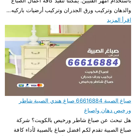
باستخدام أمهر الفنيين. يمكننا تنفيذ كافة اعمال الصباغ
والدهان وتركيب ورق الجدران وتركيب أرضيات باركيه…
اقرأ المزيد
صباغ الصبية 66616884 صباغ هندي الصبية شاطر
ورخيص دهان واصباغ
هل تبحث عن صباغ شاطر ورخيص بالكويت؟ شركة
صباغ الصبية تقدم لكم افضل صباغ بالصبية لأداء كافة