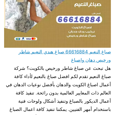
صباغ النعيم 66616884 صباغ هندي النعيم شاطر
ورخيص دهان واصباغ
هل تبحث عن صباغ شاطر ورخيص بالكويت؟ شركة
صباغ النعيم تقدم لكم افضل صباغ بالنعيم لأداء كافة
أعمال اصباغ الكويت والدهان بأفضل نوعيات الدهان في
العالم ذات المعايير العالمية بدون رائحة. تنفيذ كافة
أعمال الديكور بالصباغ وتنفيذ أشكال ولوحات فنية
باستخدام أمهر الفنيين. يمكننا تنفيذ كافة اعمال الصباغ