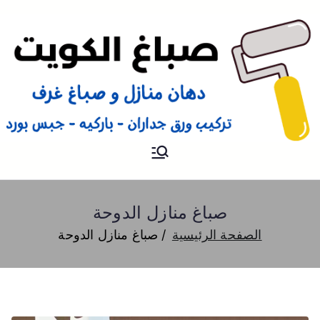
صباغ
صباغ الكويت 66616884 صباغ
هندي رخيص و شاطر دهان
منازل وتركيب ورق جدران
صباغ منازل الدوحة
الصفحة الرئيسية
صباغ منازل الدوحة