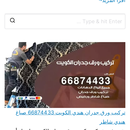
اقرأ المزيد
تركيب ورق جدران هندي الكويت 66874433 صباغ
هندي شاطر