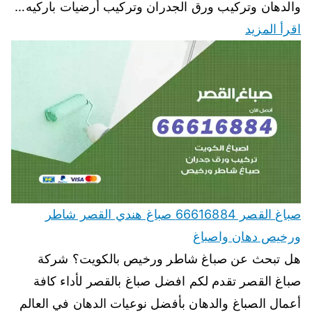
والدهان وتركيب ورق الجدران وتركيب أرضيات باركيه…
اقرأ المزيد
صباغ القصر 66616884 صباغ هندي القصر شاطر
ورخيص دهان واصباغ
هل تبحث عن صباغ شاطر ورخيص بالكويت؟ شركة
صباغ القصر تقدم لكم افضل صباغ بالقصر لأداء كافة
أعمال الصباغ والدهان بأفضل نوعيات الدهان في العالم