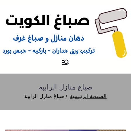
صباغ
صباغ الكويت 66616884 صباغ
هندي رخيص و شاطر دهان
منازل وتركيب ورق جدران
صباغ منازل الرابية
الصفحة الرئيسية
صباغ منازل الرابية