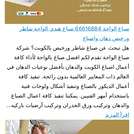
صباغ الواحة 66616884 صباغ هندي الواحة شاطر
ورخيص دهان واصباغ
هل تبحث عن صباغ شاطر ورخيص بالكويت؟ شركة
صباغ الواحة تقدم لكم افضل صباغ بالواحة لأداء كافة
أعمال اصباغ الكويت والدهان بأفضل نوعيات الدهان في
العالم ذات المعايير العالمية بدون رائحة. تنفيذ كافة
أعمال الديكور بالصباغ وتنفيذ أشكال ولوحات فنية
باستخدام أمهر الفنيين. يمكننا تنفيذ كافة اعمال الصباغ
والدهان وتركيب ورق الجدران وتركيب أرضيات باركيه…
اقرأ المزيد