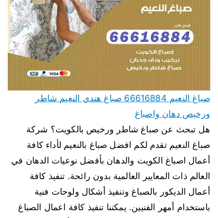
صباغ النعيم 66616884 صباغ هندي النعيم شاطر
ورخيص دهان واصباغ
هل تبحث عن صباغ شاطر ورخيص بالكويت؟ شركة
صباغ النعيم تقدم لكم افضل صباغ بالنعيم لأداء كافة
أعمال اصباغ الكويت والدهان بأفضل نوعيات الدهان في
العالم ذات المعايير العالمية بدون رائحة. تنفيذ كافة
أعمال الديكور بالصباغ وتنفيذ أشكال ولوحات فنية
باستخدام أمهر الفنيين. يمكننا تنفيذ كافة اعمال الصباغ