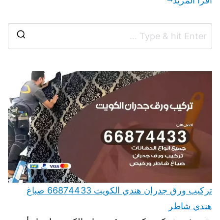
اقرأ المزيد
تركيب ورق جدران هندي الكويت 66874433 صباغ
هندي شاطر