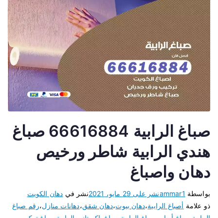
صباغ الرابية 66616884 صباغ
هندي الرابية شاطر ورخيص
دهان واصباغ
بواسطة
ammar1
نشر على
29 مايو، 2021
نشر في
دهان الكويت
ذو علامة
أصباغ الرابية
،
دهان بيوت
،
دهان شقق
،
دهانات منازل
،
رقم صباغ
الرابية
،
صباغ أبواب
،
صباغ الرابية
،
صباغ باكستاني الرابية
،
صباغ تركيب