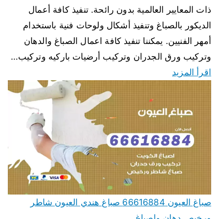
ذات المعايير العالمية بدون رائحة. تنفيذ كافة أعمال
الديكور بالصباغ وتنفيذ أشكال ولوحات فنية باستخدام
أمهر الفنيين. يمكننا تنفيذ كافة اعمال الصباغ والدهان
وتركيب ورق الجدران وتركيب أرضيات باركيه وتركيب…
اقرأ المزيد
صباغ العيون 66616884 صباغ هندي العيون شاطر
ورخيص دهان واصباغ