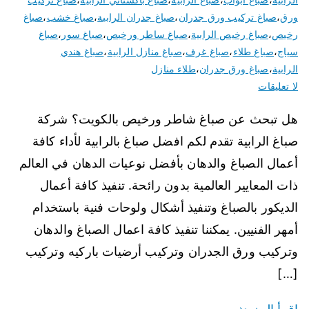
ورق
،
صباغ تركيب ورق جدران
،
صباغ جدران الرابية
،
صباغ خشب
،
صباغ
رخيص
،
صباغ رخيص الرابية
،
صباغ ساطر ورخيص
،
صباغ سور
،
صباغ
سياج
،
صباغ طلاء
،
صباغ غرف
،
صباغ منازل الرابية
،
صباغ هندي
الرابية
،
صباغ ورق جدران
،
طلاء منازل
لا تعليقات
هل تبحث عن صباغ شاطر ورخيص بالكويت؟ شركة
صباغ الرابية تقدم لكم افضل صباغ بالرابية لأداء كافة
أعمال الصباغ والدهان بأفضل نوعيات الدهان في العالم
ذات المعايير العالمية بدون رائحة. تنفيذ كافة أعمال
الديكور بالصباغ وتنفيذ أشكال ولوحات فنية باستخدام
أمهر الفنيين. يمكننا تنفيذ كافة اعمال الصباغ والدهان
وتركيب ورق الجدران وتركيب أرضيات باركيه وتركيب
[…]