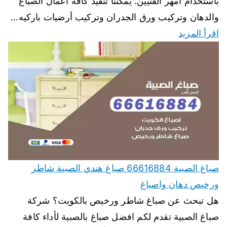
باستخدام أمهر الفنيين. يمكننا تنفيذ كافة اعمال الصباغ
والدهان وتركيب ورق الجدران وتركيب أرضيات باركيه…
اقرأ المزيد
صباغ الصبية 66616884 صباغ هندي الصبية شاطر
ورخيص دهان واصباغ
هل تبحث عن صباغ شاطر ورخيص بالكويت؟ شركة
صباغ الصبية تقدم لكم افضل صباغ بالصبية لأداء كافة