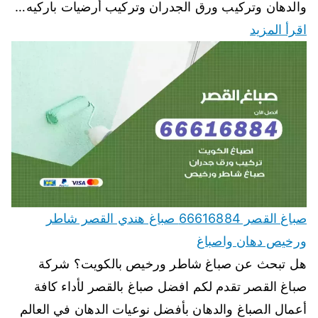
والدهان وتركيب ورق الجدران وتركيب أرضيات باركيه…
اقرأ المزيد
صباغ القصر 66616884 صباغ هندي القصر شاطر
ورخيص دهان واصباغ
هل تبحث عن صباغ شاطر ورخيص بالكويت؟ شركة
صباغ القصر تقدم لكم افضل صباغ بالقصر لأداء كافة
أعمال الصباغ والدهان بأفضل نوعيات الدهان في العالم