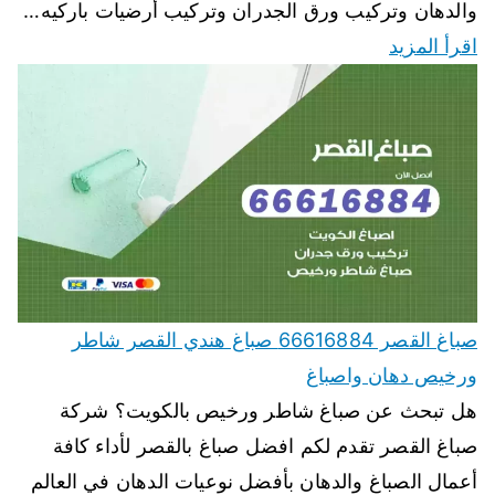
والدهان وتركيب ورق الجدران وتركيب أرضيات باركيه…
اقرأ المزيد
صباغ القصر 66616884 صباغ هندي القصر شاطر
ورخيص دهان واصباغ
هل تبحث عن صباغ شاطر ورخيص بالكويت؟ شركة
صباغ القصر تقدم لكم افضل صباغ بالقصر لأداء كافة
أعمال الصباغ والدهان بأفضل نوعيات الدهان في العالم