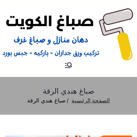
صباغ
صباغ الكويت 66616884 صباغ
هندي رخيص و شاطر دهان
منازل وتركيب ورق جدران
صباغ هندي الرقة
الصفحة الرئيسية
صباغ هندي الرقة