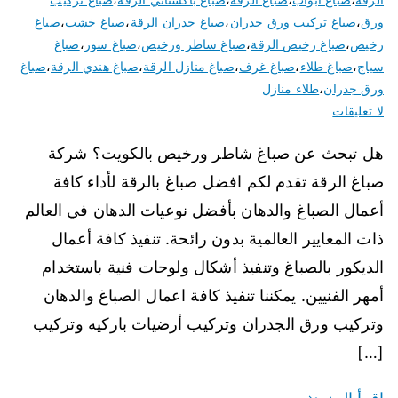
ورق
،
صباغ تركيب ورق جدران
،
صباغ جدران الرقة
،
صباغ خشب
،
صباغ
رخيص
،
صباغ رخيص الرقة
،
صباغ ساطر ورخيص
،
صباغ سور
،
صباغ
سياج
،
صباغ طلاء
،
صباغ غرف
،
صباغ منازل الرقة
،
صباغ هندي الرقة
،
صباغ
ورق جدران
،
طلاء منازل
لا تعليقات
هل تبحث عن صباغ شاطر ورخيص بالكويت؟ شركة
صباغ الرقة تقدم لكم افضل صباغ بالرقة لأداء كافة
أعمال الصباغ والدهان بأفضل نوعيات الدهان في العالم
ذات المعايير العالمية بدون رائحة. تنفيذ كافة أعمال
الديكور بالصباغ وتنفيذ أشكال ولوحات فنية باستخدام
أمهر الفنيين. يمكننا تنفيذ كافة اعمال الصباغ والدهان
وتركيب ورق الجدران وتركيب أرضيات باركيه وتركيب
[…]