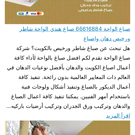
صباغ الواحة 66616884 صباغ هندي الواحة شاطر
ورخيص دهان واصباغ
هل تبحث عن صباغ شاطر ورخيص بالكويت؟ شركة
صباغ الواحة تقدم لكم افضل صباغ بالواحة لأداء كافة
أعمال اصباغ الكويت والدهان بأفضل نوعيات الدهان في
العالم ذات المعايير العالمية بدون رائحة. تنفيذ كافة
أعمال الديكور بالصباغ وتنفيذ أشكال ولوحات فنية
باستخدام أمهر الفنيين. يمكننا تنفيذ كافة اعمال الصباغ
والدهان وتركيب ورق الجدران وتركيب أرضيات باركيه…
اقرأ المزيد