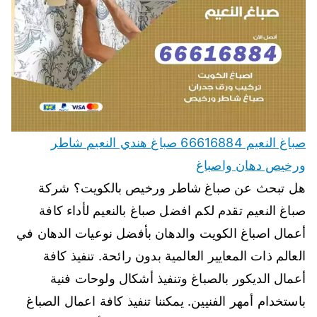
صباغ النعيم 66616884 صباغ هندي النعيم شاطر
ورخيص دهان واصباغ
هل تبحث عن صباغ شاطر ورخيص بالكويت؟ شركة
صباغ النعيم تقدم لكم افضل صباغ بالنعيم لأداء كافة
أعمال اصباغ الكويت والدهان بأفضل نوعيات الدهان في
العالم ذات المعايير العالمية بدون رائحة. تنفيذ كافة
أعمال الديكور بالصباغ وتنفيذ أشكال ولوحات فنية
باستخدام أمهر الفنيين. يمكننا تنفيذ كافة اعمال الصباغ