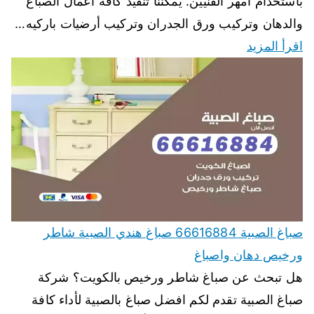
باستخدام أمهر الفنيين. يمكننا تنفيذ كافة اعمال الصباغ
والدهان وتركيب ورق الجدران وتركيب أرضيات باركيه…
اقرأ المزيد
صباغ الصبية 66616884 صباغ هندي الصبية شاطر
ورخيص دهان واصباغ
هل تبحث عن صباغ شاطر ورخيص بالكويت؟ شركة
صباغ الصبية تقدم لكم افضل صباغ بالصبية لأداء كافة