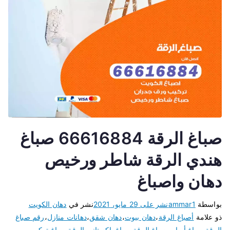
صباغ الرقة 66616884 صباغ
هندي الرقة شاطر ورخيص
دهان واصباغ
بواسطة
ammar1
نشر على
29 مايو، 2021
نشر في
دهان الكويت
ذو علامة
أصباغ الرقة
،
دهان بيوت
،
دهان شقق
،
دهانات منازل
،
رقم صباغ
الرقة
،
صباغ أبواب
،
صباغ الرقة
،
صباغ باكستاني الرقة
،
صباغ تركيب