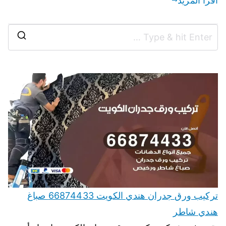
اقرأ المزيد
تركيب ورق جدران هندي الكويت 66874433 صباغ
هندي شاطر