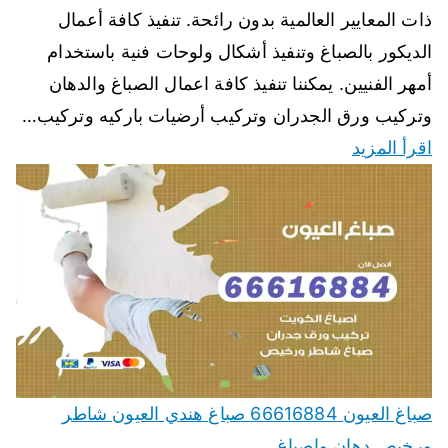
ذات المعايير العالمية بدون رائحة. تنفيذ كافة أعمال
الديكور بالصباغ وتنفيذ أشكال ولوحات فنية باستخدام
أمهر الفنيين. يمكننا تنفيذ كافة اعمال الصباغ والدهان
وتركيب ورق الجدران وتركيب أرضيات باركيه وتركيب…
اقرأ المزيد
صباغ العيون 66616884 صباغ هندي العيون شاطر
ورخيص دهان واصباغ