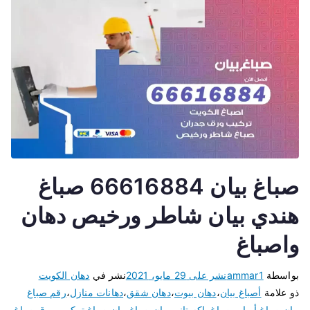
صباغ بيان 66616884 صباغ
هندي بيان شاطر ورخيص دهان
واصباغ
بواسطة
ammar1
نشر على
29 مايو، 2021
نشر في
دهان الكويت
ذو علامة
أصباغ بيان
،
دهان بيوت
،
دهان شقق
،
دهانات منازل
،
رقم صباغ
بيان
،
صباغ أبواب
،
صباغ باكستاني بيان
،
صباغ بيان
،
صباغ تركيب ورق
،
صباغ