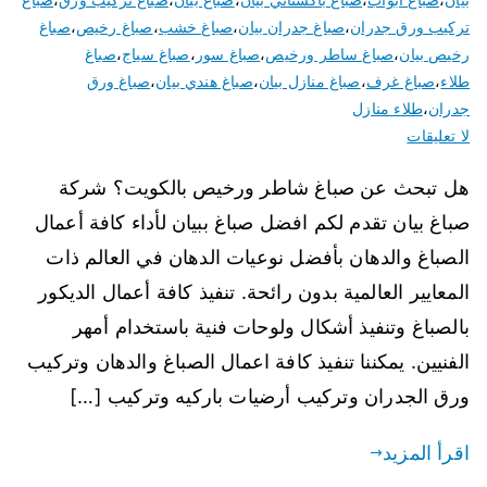
تركيب ورق جدران
،
صباغ جدران بيان
،
صباغ خشب
،
صباغ رخيص
،
صباغ
رخيص بيان
،
صباغ ساطر ورخيص
،
صباغ سور
،
صباغ سياج
،
صباغ
طلاء
،
صباغ غرف
،
صباغ منازل بيان
،
صباغ هندي بيان
،
صباغ ورق
جدران
،
طلاء منازل
لا تعليقات
هل تبحث عن صباغ شاطر ورخيص بالكويت؟ شركة
صباغ بيان تقدم لكم افضل صباغ ببيان لأداء كافة أعمال
الصباغ والدهان بأفضل نوعيات الدهان في العالم ذات
المعايير العالمية بدون رائحة. تنفيذ كافة أعمال الديكور
بالصباغ وتنفيذ أشكال ولوحات فنية باستخدام أمهر
الفنيين. يمكننا تنفيذ كافة اعمال الصباغ والدهان وتركيب
ورق الجدران وتركيب أرضيات باركيه وتركيب […]
اقرأ المزيد