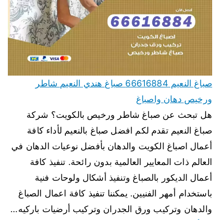
صباغ النعيم 66616884 صباغ هندي النعيم شاطر
ورخيص دهان واصباغ
هل تبحث عن صباغ شاطر ورخيص بالكويت؟ شركة
صباغ النعيم تقدم لكم افضل صباغ بالنعيم لأداء كافة
أعمال اصباغ الكويت والدهان بأفضل نوعيات الدهان في
العالم ذات المعايير العالمية بدون رائحة. تنفيذ كافة
أعمال الديكور بالصباغ وتنفيذ أشكال ولوحات فنية
باستخدام أمهر الفنيين. يمكننا تنفيذ كافة اعمال الصباغ
والدهان وتركيب ورق الجدران وتركيب أرضيات باركيه…