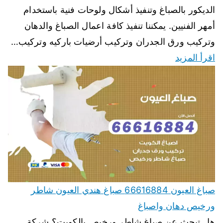
الديكور بالصباغ وتنفيذ أشكال ولوحات فنية باستخدام
أمهر الفنيين. يمكننا تنفيذ كافة اعمال الصباغ والدهان
وتركيب ورق الجدران وتركيب أرضيات باركيه وتركيب…
اقرأ المزيد
صباغ العيون 66616884 صباغ هندي العيون شاطر
ورخيص دهان واصباغ
هل تبحث عن صباغ شاطر ورخيص بالكويت؟ شركة