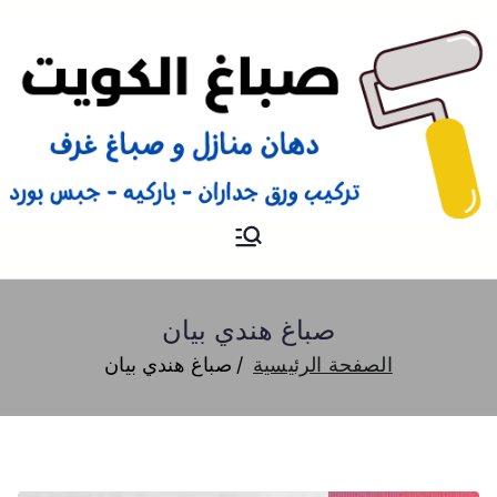
صباغ
صباغ الكويت 66616884 صباغ
هندي رخيص و شاطر دهان
منازل وتركيب ورق جدران
صباغ هندي بيان
الصفحة الرئيسية
صباغ هندي بيان