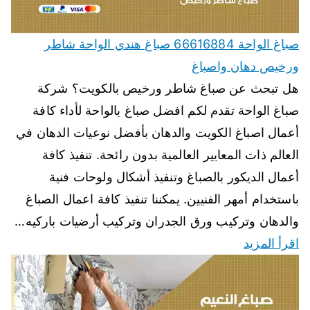
صباغ الواحة 66616884 صباغ هندي الواحة شاطر
ورخيص دهان واصباغ
هل تبحث عن صباغ شاطر ورخيص بالكويت؟ شركة
صباغ الواحة تقدم لكم افضل صباغ بالواحة لأداء كافة
أعمال اصباغ الكويت والدهان بأفضل نوعيات الدهان في
العالم ذات المعايير العالمية بدون رائحة. تنفيذ كافة
أعمال الديكور بالصباغ وتنفيذ أشكال ولوحات فنية
باستخدام أمهر الفنيين. يمكننا تنفيذ كافة اعمال الصباغ
والدهان وتركيب ورق الجدران وتركيب أرضيات باركيه…
اقرأ المزيد