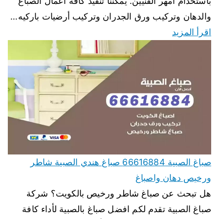
باستخدام أمهر الفنيين. يمكننا تنفيذ كافة اعمال الصباغ
والدهان وتركيب ورق الجدران وتركيب أرضيات باركيه…
اقرأ المزيد
صباغ الصبية 66616884 صباغ هندي الصبية شاطر
ورخيص دهان واصباغ
هل تبحث عن صباغ شاطر ورخيص بالكويت؟ شركة
صباغ الصبية تقدم لكم افضل صباغ بالصبية لأداء كافة