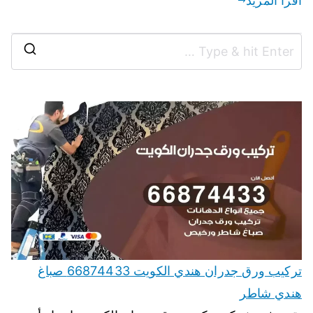
اقرأ المزيد
تركيب ورق جدران هندي الكويت 66874433 صباغ
هندي شاطر