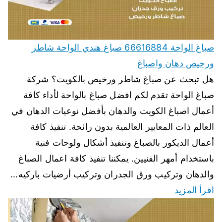
صباغ الواحة 66616884 صباغ هندي الواحة شاطر
ورخيص دهان واصباغ
هل تبحث عن صباغ شاطر ورخيص بالكويت؟ شركة
صباغ الواحة تقدم لكم افضل صباغ بالواحة لأداء كافة
أعمال اصباغ الكويت والدهان بأفضل نوعيات الدهان في
العالم ذات المعايير العالمية بدون رائحة. تنفيذ كافة
أعمال الديكور بالصباغ وتنفيذ أشكال ولوحات فنية
باستخدام أمهر الفنيين. يمكننا تنفيذ كافة اعمال الصباغ
والدهان وتركيب ورق الجدران وتركيب أرضيات باركيه…
اقرأ المزيد