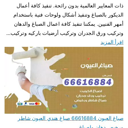
ذات المعايير العالمية بدون رائحة. تنفيذ كافة أعمال
الديكور بالصباغ وتنفيذ أشكال ولوحات فنية باستخدام
أمهر الفنيين. يمكننا تنفيذ كافة اعمال الصباغ والدهان
وتركيب ورق الجدران وتركيب أرضيات باركيه وتركيب…
اقرأ المزيد
صباغ العيون 66616884 صباغ هندي العيون شاطر
ورخيص دهان واصباغ