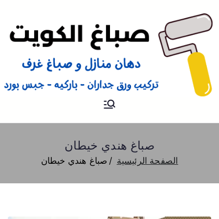
صباغ
صباغ الكويت 66616884 صباغ
هندي رخيص و شاطر دهان
منازل وتركيب ورق جدران
صباغ هندي خيطان
الصفحة الرئيسية
صباغ هندي خيطان