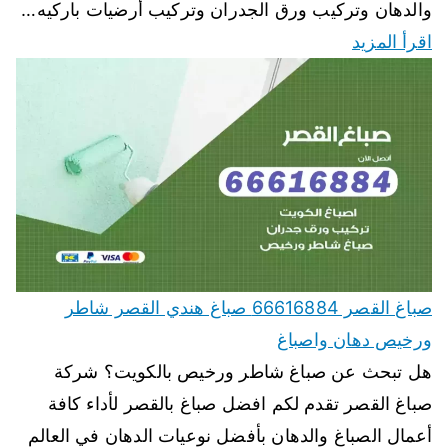
والدهان وتركيب ورق الجدران وتركيب أرضيات باركيه…
اقرأ المزيد
صباغ القصر 66616884 صباغ هندي القصر شاطر
ورخيص دهان واصباغ
هل تبحث عن صباغ شاطر ورخيص بالكويت؟ شركة
صباغ القصر تقدم لكم افضل صباغ بالقصر لأداء كافة
أعمال الصباغ والدهان بأفضل نوعيات الدهان في العالم