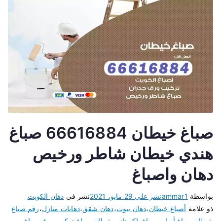
صباغ خيطان 66616884 صباغ
هندي خيطان شاطر ورخيص
دهان واصباغ
بواسطة
ammar1
نشر على
29 مايو، 2021
نشر في
دهان الكويت
ذو علامة
أصباغ خيطان
،
دهان بيوت
،
دهان شقق
،
دهانات منازل
،
رقم صباغ
خيطان
،
صباغ أبواب
،
صباغ باكستاني خيطان
،
صباغ تركيب ورق
،
صباغ