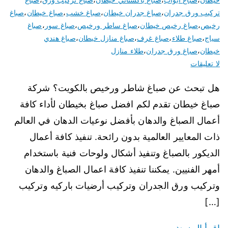
تركيب ورق جدران
،
صباغ جدران خيطان
،
صباغ خشب
،
صباغ خيطان
،
صباغ
رخيص
،
صباغ رخيص خيطان
،
صباغ ساطر ورخيص
،
صباغ سور
،
صباغ
سياج
،
صباغ طلاء
،
صباغ غرف
،
صباغ منازل خيطان
،
صباغ هندي
خيطان
،
صباغ ورق جدران
،
طلاء منازل
لا تعليقات
هل تبحث عن صباغ شاطر ورخيص بالكويت؟ شركة
صباغ خيطان تقدم لكم افضل صباغ بخيطان لأداء كافة
أعمال الصباغ والدهان بأفضل نوعيات الدهان في العالم
ذات المعايير العالمية بدون رائحة. تنفيذ كافة أعمال
الديكور بالصباغ وتنفيذ أشكال ولوحات فنية باستخدام
أمهر الفنيين. يمكننا تنفيذ كافة اعمال الصباغ والدهان
وتركيب ورق الجدران وتركيب أرضيات باركيه وتركيب
[…]