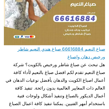
صباغ النعيم 66616884 صباغ هندي النعيم شاطر
ورخيص دهان واصباغ
هل تبحث عن صباغ شاطر ورخيص بالكويت؟ شركة
صباغ النعيم تقدم لكم افضل صباغ بالنعيم لأداء كافة
أعمال اصباغ الكويت والدهان بأفضل نوعيات الدهان في
العالم ذات المعايير العالمية بدون رائحة. تنفيذ كافة
أعمال الديكور بالصباغ وتنفيذ أشكال ولوحات فنية
باستخدام أمهر الفنيين. يمكننا تنفيذ كافة اعمال الصباغ