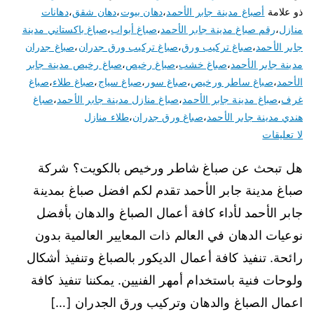
ذو علامة
أصباغ مدينة جابر الأحمد
،
دهان بيوت
،
دهان شقق
،
دهانات
منازل
،
رقم صباغ مدينة جابر الأحمد
،
صباغ أبواب
،
صباغ باكستاني مدينة
جابر الأحمد
،
صباغ تركيب ورق
،
صباغ تركيب ورق جدران
،
صباغ جدران
مدينة جابر الأحمد
،
صباغ خشب
،
صباغ رخيص
،
صباغ رخيص مدينة جابر
الأحمد
،
صباغ ساطر ورخيص
،
صباغ سور
،
صباغ سياج
،
صباغ طلاء
،
صباغ
غرف
،
صباغ مدينة جابر الأحمد
،
صباغ منازل مدينة جابر الأحمد
،
صباغ
هندي مدينة جابر الأحمد
،
صباغ ورق جدران
،
طلاء منازل
لا تعليقات
هل تبحث عن صباغ شاطر ورخيص بالكويت؟ شركة
صباغ مدينة جابر الأحمد تقدم لكم افضل صباغ بمدينة
جابر الأحمد لأداء كافة أعمال الصباغ والدهان بأفضل
نوعيات الدهان في العالم ذات المعايير العالمية بدون
رائحة. تنفيذ كافة أعمال الديكور بالصباغ وتنفيذ أشكال
ولوحات فنية باستخدام أمهر الفنيين. يمكننا تنفيذ كافة
اعمال الصباغ والدهان وتركيب ورق الجدران […]