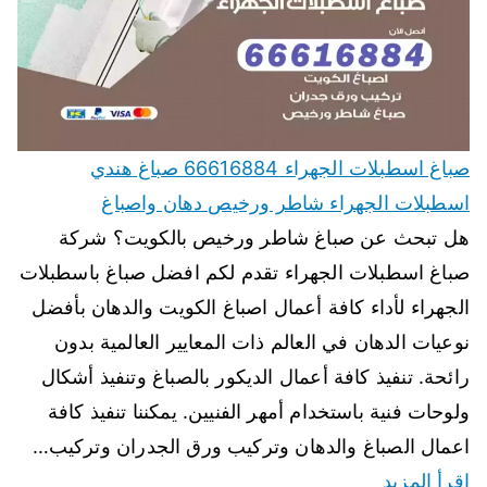
صباغ اسطبلات الجهراء 66616884 صباغ هندي
اسطبلات الجهراء شاطر ورخيص دهان واصباغ
هل تبحث عن صباغ شاطر ورخيص بالكويت؟ شركة
صباغ اسطبلات الجهراء تقدم لكم افضل صباغ باسطبلات
الجهراء لأداء كافة أعمال اصباغ الكويت والدهان بأفضل
نوعيات الدهان في العالم ذات المعايير العالمية بدون
رائحة. تنفيذ كافة أعمال الديكور بالصباغ وتنفيذ أشكال
ولوحات فنية باستخدام أمهر الفنيين. يمكننا تنفيذ كافة
اعمال الصباغ والدهان وتركيب ورق الجدران وتركيب…
اقرأ المزيد