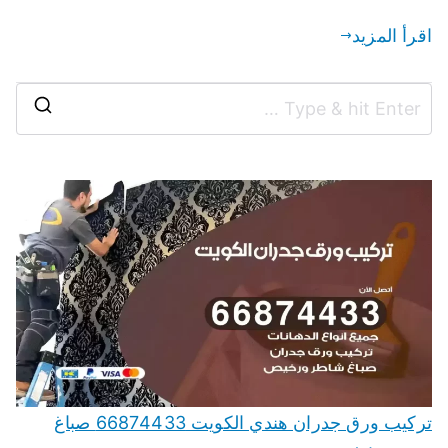
اقرأ المزيد
تركيب ورق جدران هندي الكويت 66874433 صباغ