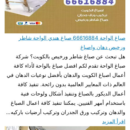
صباغ الواحة 66616884 صباغ هندي الواحة شاطر
ورخيص دهان واصباغ
هل تبحث عن صباغ شاطر ورخيص بالكويت؟ شركة
صباغ الواحة تقدم لكم افضل صباغ بالواحة لأداء كافة
أعمال اصباغ الكويت والدهان بأفضل نوعيات الدهان في
العالم ذات المعايير العالمية بدون رائحة. تنفيذ كافة
أعمال الديكور بالصباغ وتنفيذ أشكال ولوحات فنية
باستخدام أمهر الفنيين. يمكننا تنفيذ كافة اعمال الصباغ
والدهان وتركيب ورق الجدران وتركيب أرضيات باركيه…
اقرأ المزيد