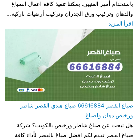
باستخدام أمهر الفنيين. يمكننا تنفيذ كافة اعمال الصباغ
والدهان وتركيب ورق الجدران وتركيب أرضيات باركيه…
اقرأ المزيد
صباغ القصر 66616884 صباغ هندي القصر شاطر
ورخيص دهان واصباغ
هل تبحث عن صباغ شاطر ورخيص بالكويت؟ شركة
صباغ القصر تقدم لكم افضل صباغ بالقصر لأداء كافة