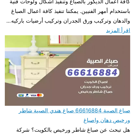
كافة أعمال الديكور بالصباغ وتنفيذ أشكال ولوحات فنية
باستخدام أمهر الفنيين. يمكننا تنفيذ كافة اعمال الصباغ
والدهان وتركيب ورق الجدران وتركيب أرضيات باركيه…
اقرأ المزيد
صباغ الصبية 66616884 صباغ هندي الصبية شاطر
ورخيص دهان واصباغ
هل تبحث عن صباغ شاطر ورخيص بالكويت؟ شركة