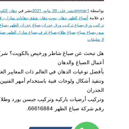
بواسطة
ammar1
نشر على
29 مايو، 2021
نشر في
دهان الكو
ذو علامة
أصباغ الظهر
،
دهان بيوت
،
دهان شقق
،
دهانات منازل
،
رقم
تركيب ورق
،
صباغ تركيب ورق جدران
،
صباغ جدران الظهر
،
صباغ
سور
،
صباغ سياج
،
صباغ طلاء
،
صباغ غرف
،
صباغ منازل الظهر
،
صبا
لا تعليقات
هل تبحث عن صباغ شاطر ورخيص بالكويت؟ شركة ص
أعمال الصباغ والدهان
بأفضل نوعيات الدهان في العالم ذات المعايير العال
وتنفيذ أشكال ولوحات فنية باستخدام أمهر الفنيين.
الجدران
وتركيب أرضيات باركيه وتركيب جبسن بورد وطلاء 
رقم شركة صباغ الظهر 66616884.