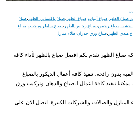
يت
 صباغ الظهر
،
صباغ أبواب
،
صباغ الظهر
،
صباغ باكستاني الظهر
،
صباغ
 خشب
،
صباغ رخيص
،
صباغ رخيص الظهر
،
صباغ ساطر ورخيص
،
صباغ
غ هندي الظهر
،
صباغ ورق جدران
،
طلاء منازل
باغ الظهر تقدم لكم افضل صباغ بالظهر لأداء كافة
مية بدون رائحة. تنفيذ كافة أعمال الديكور بالصباغ
 يمكننا تنفيذ كافة اعمال الصباغ والدهان وتركيب ورق
المنازل والصالات والشركات الكبيرة. اتصل الان على