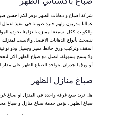
صباغ باكستاني الظهر
شركة اصباغ و دهانات الظهر توفر لكم احسن صبا
عمالنا مدربون ولهم خبرة طويلة في تنفيذ اعمال ا
والكويت ككل. سمعتنا مميزة بالتزامنا بجودة الم
ننصحك بأنواع الدهانات الافضل والانسب لمنزلك 
اسقف وتركيب ورق حائط مميز وجميل وذو نوعية 
ولا يتسخ بسهولة. اتصل مع صباغ الظهر الان لتحص
أو ورق الجدران, يتواجد الصباغ الظهر على مدار ا
صباغ منازل الظهر
هل تريد صبغ غرفة واحدة في المنزل او صباغ غرفتي
صباغ الظهر . نؤمن خدمة صباغ منازل و صباغ مح