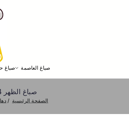
صباغ العاصمة
صباغ ح
صباغ الظهر 66616884 صباغ هندي الظهر شاطر ورخيص دهان واصباغ
الصفحة الرئيسية
دها