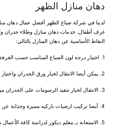
دهان منازل الظهر
لدينا في شركة صباغ الظهر أفضل عمال دهان من
غرف أطفال. خدمات دهان منازل وطلاء جدران وأس
النقاط الأساسية عن دهان المنازل بالتالي:
1. اختيار درجة لون الصباغ المناسب حسب الغرفة ( غرفة جلوس – غرف اطفال – غرفة ضيوف …)
2. يمكن أيضا الانتقال لخيار ورق الجدران واختيار مجموعة من الألوان العصرية المتناسقة والدارجة.
3. الانتقال لخيار تنفيذ الرسومات على الجدران من بين رسومات جاهزة أو حسب طلب العميل.
4. أيضا تركيب ارضيات باركيه مميزة وجذابة عن طريق افضل عمال تركيب ارضيات .
5. الاستعانة بـ معلم ديكور لدراسة كافة الأعمال من طلاء و