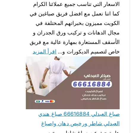
الاسعار التي تناسب جميع عملائنا الكرام
كما اننا نعمل مع افضل فريق صباغين في
الكويت مميزون بخبراتهم المختلفة في
مجال الدهانات و تركيب ورق الجدران و
الأسقف المستعارة بمهارة عالية مع فريق
خاص لتصميم الديكورات و…
اقرأ المزيد
صباغ العبدلي 66616884 صباغ هندي
العبدلي شاطر ورخيص دهان واصباغ
هل تبحث عن صباغ شاطر ورخيص