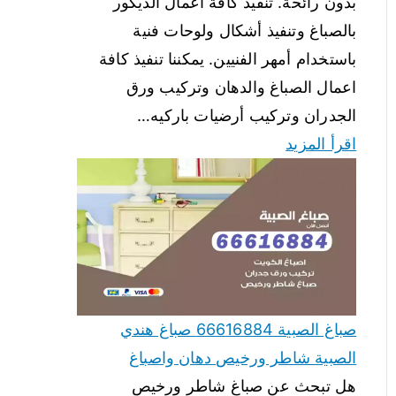
بدون رائحة. تنفيذ كافة أعمال الديكور
بالصباغ وتنفيذ أشكال ولوحات فنية
باستخدام أمهر الفنيين. يمكننا تنفيذ كافة
اعمال الصباغ والدهان وتركيب ورق
الجدران وتركيب أرضيات باركيه…
اقرأ المزيد
صباغ الصبية 66616884 صباغ هندي
الصبية شاطر ورخيص دهان واصباغ
هل تبحث عن صباغ شاطر ورخيص