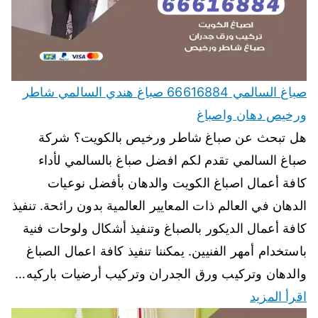
صباغ السالمي 66616884 صباغ هندي السالمي شاطر
ورخيص دهان واصباغ
هل تبحث عن صباغ شاطر ورخيص بالكويت؟ شركة
صباغ السالمي تقدم لكم افضل صباغ بالسالمي لأداء
كافة أعمال اصباغ الكويت والدهان بأفضل نوعيات
الدهان في العالم ذات المعايير العالمية بدون رائحة. تنفيذ
كافة أعمال الديكور بالصباغ وتنفيذ أشكال ولوحات فنية
باستخدام أمهر الفنيين. يمكننا تنفيذ كافة اعمال الصباغ
والدهان وتركيب ورق الجدران وتركيب أرضيات باركيه…
اقرأ المزيد