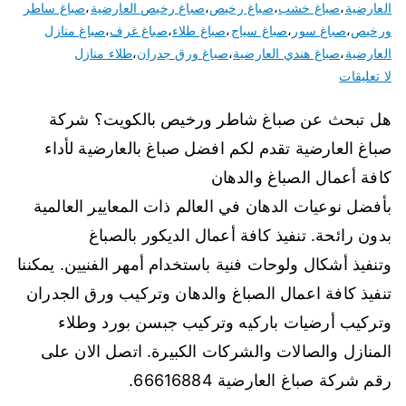
العارضية
،
صباغ خشب
،
صباغ رخيص
،
صباغ رخيص العارضية
،
صباغ ساطر
ورخيص
،
صباغ سور
،
صباغ سياج
،
صباغ طلاء
،
صباغ غرف
،
صباغ منازل
العارضية
،
صباغ هندي العارضية
،
صباغ ورق جدران
،
طلاء منازل
لا تعليقات
هل تبحث عن صباغ شاطر ورخيص بالكويت؟ شركة
صباغ العارضية تقدم لكم افضل صباغ بالعارضية لأداء
كافة أعمال الصباغ والدهان
بأفضل نوعيات الدهان في العالم ذات المعايير العالمية
بدون رائحة. تنفيذ كافة أعمال الديكور بالصباغ
وتنفيذ أشكال ولوحات فنية باستخدام أمهر الفنيين. يمكننا
تنفيذ كافة اعمال الصباغ والدهان وتركيب ورق الجدران
وتركيب أرضيات باركيه وتركيب جبسن بورد وطلاء
المنازل والصالات والشركات الكبيرة. اتصل الان على
رقم شركة صباغ العارضية 66616884.