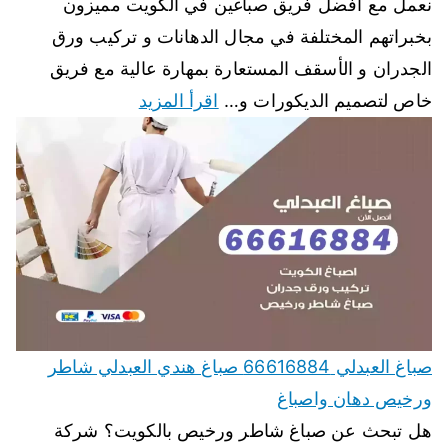
نعمل مع افضل فريق صباغين في الكويت مميزون
بخبراتهم المختلفة في مجال الدهانات و تركيب ورق
الجدران و الأسقف المستعارة بمهارة عالية مع فريق
خاص لتصميم الديكورات و…
اقرأ المزيد
صباغ العبدلي 66616884 صباغ هندي العبدلي شاطر
ورخيص دهان واصباغ
هل تبحث عن صباغ شاطر ورخيص بالكويت؟ شركة