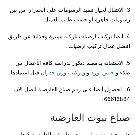
3. الانتقال لخيار تنفيذ الرسومات على الجدران من بين
رسومات جاهزة أو حسب طلب العميل.
4. أيضا تركيب ارضيات باركيه مميزة وجذابة عن طريق
افضل عمال تركيب ارضيات .
5. الاستعانة بـ معلم ديكور لدراسة كافة الأعمال من
طلاء و
جبس بورد
و
وتركيب ورق جدران
قبل اعتمادها.
6. للحصول أيضا على رقم صباغ العارضية اتصل الان
66616884.
صباغ بيوت العارضية
هل تبحث عن صباغ بيوت معلم في العارضية ؟ هل