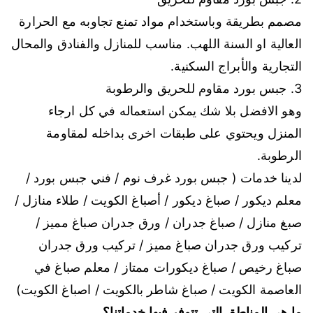
مصمم بطريقة وباستخدام مواد تمنع تجاوبه مع الحرارة
العالية او السنة اللهب. مناسب للمنازل والفنادق والمحال
التجارية والأبراج السكنية.
3. جبس بورد مقاوم للحريق والرطوبة
وهو الافضل بلا شك يمكن استعماله في كل ارجاء
المنزل ويحتوي على طبقات اخرى بداخله لمقاومة
الرطوبة.
لدينا خدمات ( جبس بورد غرف نوم / فني جبس بورد /
معلم ديكور / صباغ ديكور / أصباغ الكويت / طلاء منازل /
صبغ منازل / صباغ جدران / ورق جدران صباغ مميز /
تركيب ورق جدران صباغ مميز / تركيب ورق جدران
صباغ رخيص / صباغ ديكورات ممتاز / معلم صباغ في
العاصمة الكويت / صباغ شاطر بالكويت / اصباغ الكويت)
ما هي المناطق التي تتوفر فيها خدماتنا؟