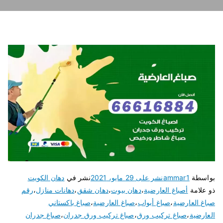
بواسطة
ammar1
نشر على
29 مايو، 2021
نشر في
دهان الكويت
ذو علامة
أصباغ العارضية
،
دهان بيوت
،
دهان شقق
،
دهانات منازل
،
رقم
صباغ العارضية
،
صباغ أبواب
،
صباغ العارضية
،
صباغ باكستاني
العارضية
،
صباغ تركيب ورق
،
صباغ تركيب ورق جدران
،
صباغ جدران