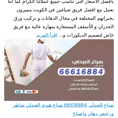
بأفضل الاسعار التي تناسب جميع عملائنا الكرام كما اننا
نعمل مع افضل فريق صباغين في الكويت مميزون
بخبراتهم المختلفة في مجال الدهانات و تركيب ورق
الجدران و الأسقف المستعارة بمهارة عالية مع فريق
خاص لتصميم الديكورات و…
اقرأ المزيد
صباغ العبدلي 66616884 صباغ هندي العبدلي شاطر
ورخيص دهان واصباغ