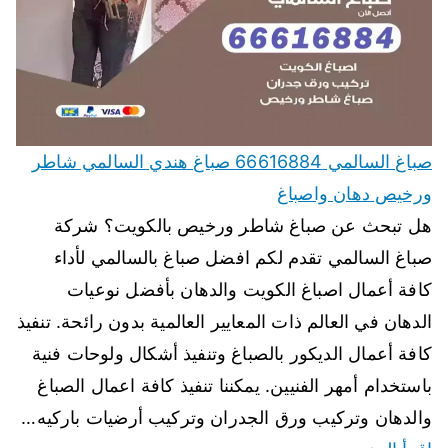
صباغ السالمي 66616884 صباغ هندي السالمي شاطر
ورخيص دهان واصباغ
هل تبحث عن صباغ شاطر ورخيص بالكويت؟ شركة
صباغ السالمي تقدم لكم افضل صباغ بالسالمي لأداء
كافة أعمال اصباغ الكويت والدهان بأفضل نوعيات
الدهان في العالم ذات المعايير العالمية بدون رائحة. تنفيذ
كافة أعمال الديكور بالصباغ وتنفيذ أشكال ولوحات فنية
باستخدام أمهر الفنيين. يمكننا تنفيذ كافة اعمال الصباغ
والدهان وتركيب ورق الجدران وتركيب أرضيات باركيه…