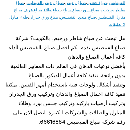
الفنيطيس
،
صباغ خشب
،
صباغ رخيص
،
صباغ رخيص الفنيطيس
،
صباغ
ساطر ورخيص
،
صباغ سور
،
صباغ سياج
،
صباغ طلاء
،
صباغ غرف
،
صباغ
منازل الفنيطيس
،
صباغ هندي الفنيطيس
،
صباغ ورق جدران
،
طلاء منازل
لا تعليقات
هل تبحث عن صباغ شاطر ورخيص بالكويت؟ شركة
صباغ الفنيطيس تقدم لكم افضل صباغ بالفنيطيس لأداء
كافة أعمال الصباغ والدهان
بأفضل نوعيات الدهان في العالم ذات المعايير العالمية
بدون رائحة. تنفيذ كافة أعمال الديكور بالصباغ
وتنفيذ أشكال ولوحات فنية باستخدام أمهر الفنيين. يمكننا
تنفيذ كافة اعمال الصباغ والدهان وتركيب ورق الجدران
وتركيب أرضيات باركيه وتركيب جبسن بورد وطلاء
المنازل والصالات والشركات الكبيرة. اتصل الان على
رقم شركة صباغ الفنيطيس 66616884.