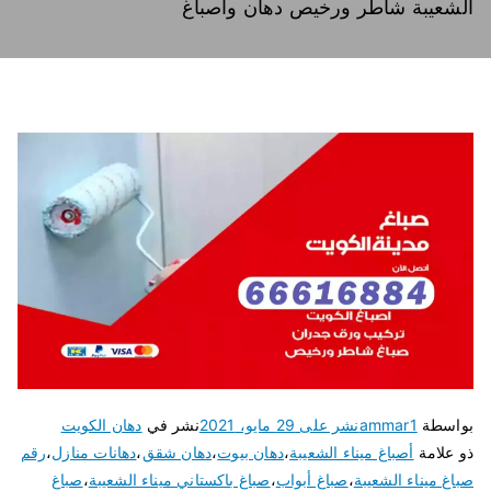
الشعيبة شاطر ورخيص دهان واصباغ
بواسطة
ammar1
نشر على
29 مايو، 2021
نشر في
دهان الكويت
ذو علامة
أصباغ ميناء الشعيبة
،
دهان بيوت
،
دهان شقق
،
دهانات منازل
،
رقم
صباغ ميناء الشعيبة
،
صباغ أبواب
،
صباغ باكستاني ميناء الشعيبة
،
صباغ