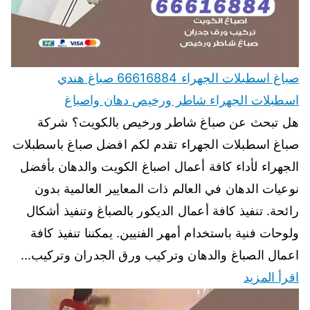
صباغ اسطبلات الجهراء 66616884 صباغ هندي
اسطبلات الجهراء شاطر ورخيص دهان واصباغ
هل تبحث عن صباغ شاطر ورخيص بالكويت؟ شركة
صباغ اسطبلات الجهراء تقدم لكم افضل صباغ باسطبلات
الجهراء لأداء كافة أعمال اصباغ الكويت والدهان بأفضل
نوعيات الدهان في العالم ذات المعايير العالمية بدون
رائحة. تنفيذ كافة أعمال الديكور بالصباغ وتنفيذ أشكال
ولوحات فنية باستخدام أمهر الفنيين. يمكننا تنفيذ كافة
اعمال الصباغ والدهان وتركيب ورق الجدران وتركيب…
اقرأ المزيد