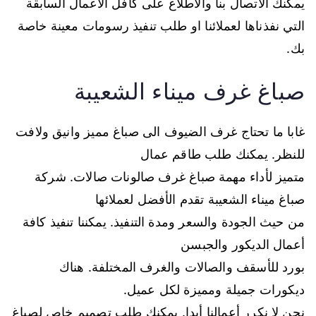
يمكنك الاتصال بنا والاطلاع على كافل الاعمال السابقة
التي نفذناها لعملائنا او طلب تنفيذ رسومات معينة خاصة
بك.
صباغ غرف ميناء الشعيبة
غابا ما تحتاج غرف الضيوف الى صباغ مميز وانيق ولافت
للنظر. يمكنك طلب طاقم عمال
متميز لأداء مهمة صباغ غرف صالونات صالات. شركة
صباغ ميناء الشعيبة تقدم الأفضل لعملائها
من حيث الجودة والسعر ومدة التنفيذ. يمكننا تنفيذ كافة
أعمال الديكور والجبسن
بورد للأسقف والصالات والغرف المختلفة. هناك
ديكورات جميلة ومميزة لكل عميل.
نحن لا نكرر أعمالنا أبدا. يمكنك طلب تصميم خاص لصباغ