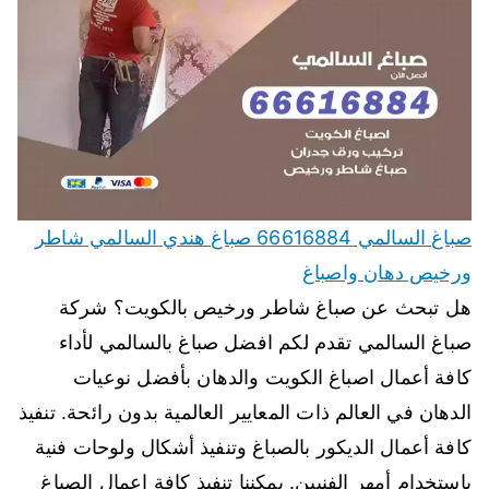
صباغ السالمي 66616884 صباغ هندي السالمي شاطر
ورخيص دهان واصباغ
هل تبحث عن صباغ شاطر ورخيص بالكويت؟ شركة
صباغ السالمي تقدم لكم افضل صباغ بالسالمي لأداء
كافة أعمال اصباغ الكويت والدهان بأفضل نوعيات
الدهان في العالم ذات المعايير العالمية بدون رائحة. تنفيذ
كافة أعمال الديكور بالصباغ وتنفيذ أشكال ولوحات فنية
باستخدام أمهر الفنيين. يمكننا تنفيذ كافة اعمال الصباغ