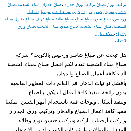
تركيب ورق
،
صباغ تركيب ورق جدران
،
صباغ جدران ميناء الشعيبة
،
صباغ
خشب
،
صباغ رخيص
،
صباغ رخيص ميناء الشعيبة
،
صباغ ساطر
ورخيص
،
صباغ سور
،
صباغ سياج
،
صباغ طلاء
،
صباغ غرف
،
صباغ منازل ميناء
الشعيبة
،
صباغ ميناء الشعيبة
،
صباغ هندي ميناء الشعيبة
،
صباغ ورق
جدران
،
طلاء منازل
لا تعليقات
هل تبحث عن صباغ شاطر ورخيص بالكويت؟ شركة
صباغ ميناء الشعيبة تقدم لكم افضل صباغ بميناء الشعيبة
لأداء كافة أعمال الصباغ والدهان
بأفضل نوعيات الدهان في العالم ذات المعايير العالمية
بدون رائحة. تنفيذ كافة أعمال الديكور بالصباغ
وتنفيذ أشكال ولوحات فنية باستخدام أمهر الفنيين. يمكننا
تنفيذ كافة اعمال الصباغ والدهان وتركيب ورق الجدران
وتركيب أرضيات باركيه وتركيب جبسن بورد وطلاء
المنازل والصالات والشركات الكبيرة. اتصل الان على