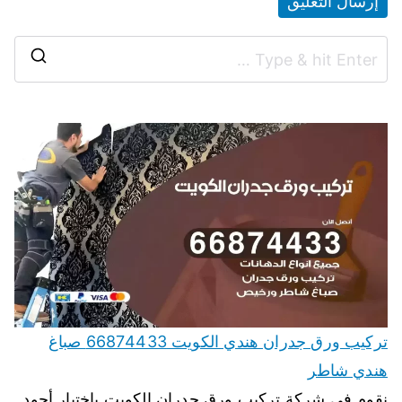
تركيب ورق جدران هندي الكويت 66874433 صباغ
هندي شاطر
نقوم في شركة تركيب ورق جدران الكويت باختيار أجود